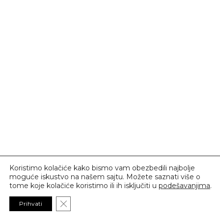
Koristimo kolačiće kako bismo vam obezbedili najbolje
moguće iskustvo na našem sajtu. Možete saznati više o
tome koje kolačiće koristimo ili ih isključiti u
podešavanjima
.
Close GDPR Cookie Banner
Prihvati