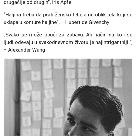
drugačije od drugih”, Iris Apfel
“Haljina treba da prati žensko telo, a ne oblik tela koji se
uklapa u konture haljine”, – Hubert de Givenchy
„Svako se može obući za zabavu. Ali način na koji se
ljudi odevaju u svakodnevnom životu je najintrigantniji “,
– Alexander Wang