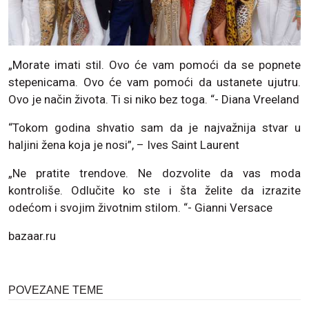
„Morate imati stil. Ovo će vam pomoći da se popnete
stepenicama. Ovo će vam pomoći da ustanete ujutru.
Ovo je način života. Ti si niko bez toga. “- Diana Vreeland
“Tokom godina shvatio sam da je najvažnija stvar u
haljini žena koja je nosi”, – Ives Saint Laurent
„Ne pratite trendove. Ne dozvolite da vas moda
kontroliše. Odlučite ko ste i šta želite da izrazite
odećom i svojim životnim stilom. “- Gianni Versace
bazaar.ru
POVEZANE TEME