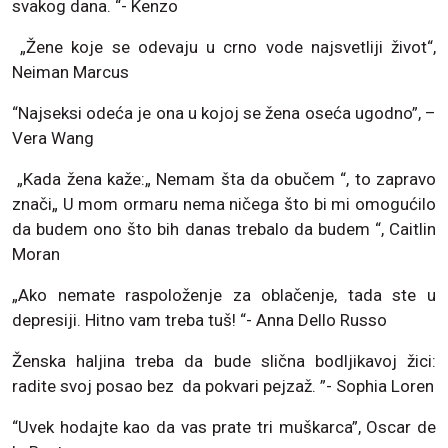
svakog dana. “- Kenzo
„Žene koje se odevaju u crno vode najsvetliji život“,
Neiman Marcus
“Najseksi odeća je ona u kojoj se žena oseća ugodno”, –
Vera Wang
„Kada žena kaže:„ Nemam šta da obučem “, to zapravo
znači„ U mom ormaru nema ničega što bi mi omogućilo
da budem ono što bih danas trebalo da budem “, Caitlin
Moran
„Ako nemate raspoloženje za oblačenje, tada ste u
depresiji. Hitno vam treba tuš! “- Anna Dello Russo
Ženska haljina treba da bude slična bodljikavoj žici:
radite svoj posao bez da pokvari pejzaž. ”- Sophia Loren
“Uvek hodajte kao da vas prate tri muškarca”, Oscar de