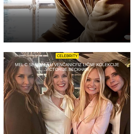
CELEBRITY
MEL C SE UDALA U VENČANICI IZ LIČNE KOLEKCIJE
VICTORIJE BECKHAM