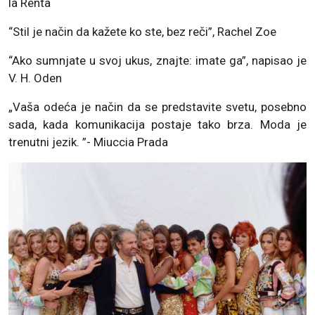
la Renta
“Stil je način da kažete ko ste, bez reči”, Rachel Zoe
“Ako sumnjate u svoj ukus, znajte: imate ga”, napisao je
V. H. Oden
„Vaša odeća je način da se predstavite svetu, posebno
sada, kada komunikacija postaje tako brza. Moda je
trenutni jezik. ”- Miuccia Prada