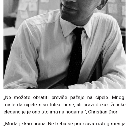
„Ne možete obratiti previše pažnje na cipele. Mnogi
misle da cipele nisu toliko bitne, ali pravi dokaz ženske
elegancije je ono što ima na nogama “, Christian Dior
„Moda je kao hrana. Ne treba se pridržavati istog menija