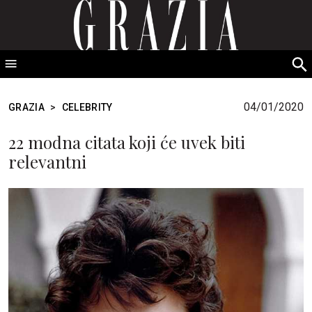
GRAZIA Srbija
S
fo
04/01/2020
GRAZIA
>
CELEBRITY
22 modna citata koji će uvek biti
relevantni