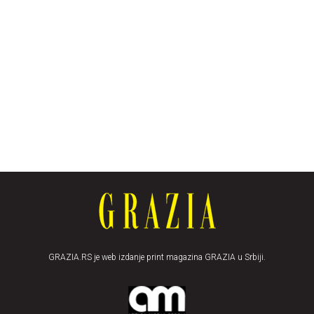
GRAZIA.RS je web izdanje print magazina GRAZIA u Srbiji.