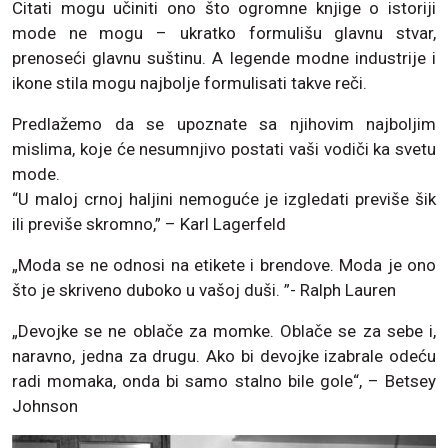
Citati mogu učiniti ono što ogromne knjige o istoriji
mode ne mogu – ukratko formulišu glavnu stvar,
prenoseći glavnu suštinu. A legende modne industrije i
ikone stila mogu najbolje formulisati takve reči.
Predlažemo da se upoznate sa njihovim najboljim
mislima, koje će nesumnjivo postati vaši vodiči ka svetu
mode.
“U maloj crnoj haljini nemoguće je izgledati previše šik
ili previše skromno,” – Karl Lagerfeld
„Moda se ne odnosi na etikete i brendove. Moda je ono
što je skriveno duboko u vašoj duši. ”- Ralph Lauren
„Devojke se ne oblače za momke. Oblače se za sebe i,
naravno, jedna za drugu. Ako bi devojke izabrale odeću
radi momaka, onda bi samo stalno bile gole“, – Betsey
Johnson