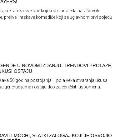
AYERS!
s, kreiran za sve one koji kod sladoleda najviše vole
e, prelive i hrskave komadiće koji se uglavnom prvi pojedu
GENDE U NOVOM IZDANJU: TRENDOVI PROLAZE,
 UKUSI OSTAJU
žava 50 godina postojanja – pola veka stvaranja ukusa
se generacijama i ostaju deo zajedničkih uspomena.
AVITI MOCHI, SLATKI ZALOGAJ KOJI JE OSVOJIO