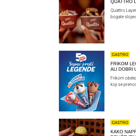
QUATTRO L
Quattro Layer
bogate slojev
GASTRO
FRIKOM LE
ALI DOBRI
Frikom obele
koji se preno
GASTRO
KAKO NAPR