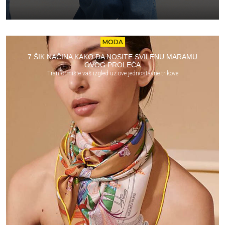
MODA
7 ŠIK NAČINA KAKO DA NOSITE SVILENU MARAMU
OVOG PROLEĆA
Tranformište vaš izgled uz ove jednostavne trikove