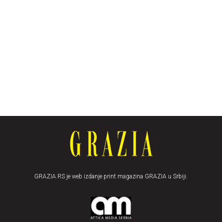
GRAZIA.RS je web izdanje print magazina GRAZIA u Srbiji.