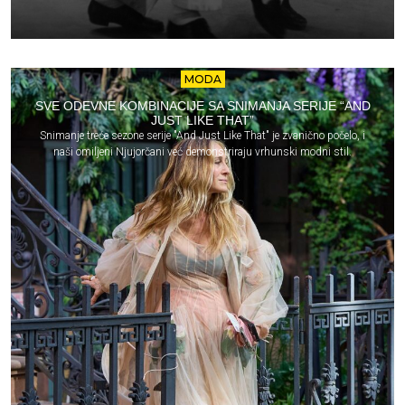
MODA
SVE ODEVNE KOMBINACIJE SA SNIMANJA SERIJE “AND
JUST LIKE THAT”
Snimanje treće sezone serije "And Just Like That" je zvanično počelo, i
naši omiljeni Njujorčani već demonstriraju vrhunski modni stil.