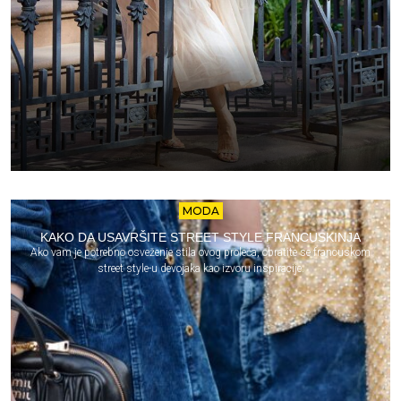
MODA
KAKO DA USAVRŠITE STREET STYLE FRANCUSKINJA
Ako vam je potrebno osveženje stila ovog proleća, obratite se francuskom
street style-u devojaka kao izvoru inspiracije.