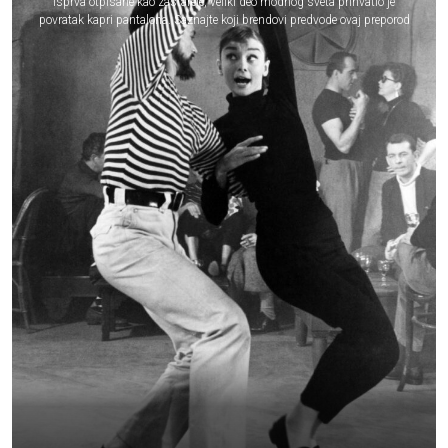
Isprva otpisane kao zastarele, veliki deo modnog sveta prihvatio je
povratak kapri pantalona. Saznajte koji brendovi predvode ovaj preporod