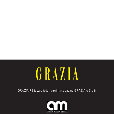
GRAZIA.RS je web izdanje print magazina GRAZIA u Srbiji.