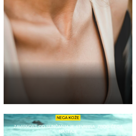
NEGA KOŽE
ZAVISNOST OD SUNČANJA JE STVARNA: ZBOG ČEGA
NASTAJE