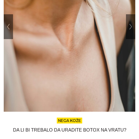
NEGA KOŽE
ZAVISNOST OD SUNČANJA JE STVARNA: ZBOG ČEGA
NASTAJE