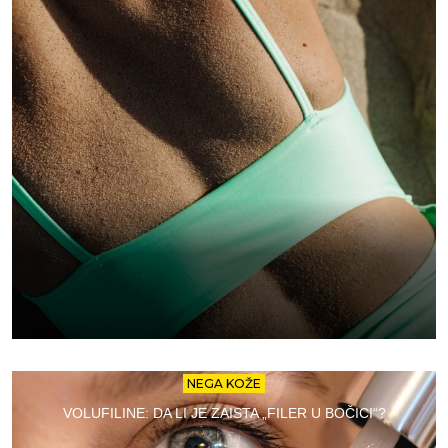
NEGA KOŽE
VOLUFILINE: DA LI JE ZAISTA „FILER U BOČICI“?