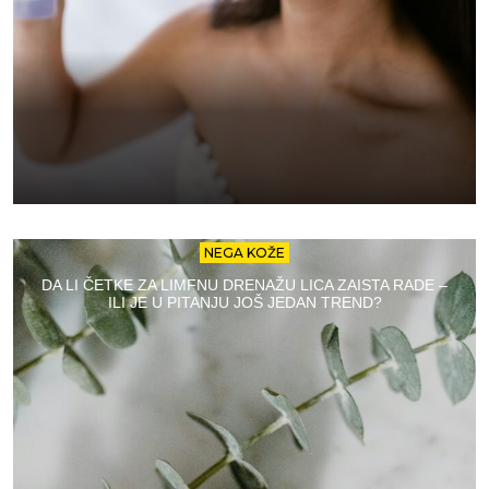
NEGA KOŽE
DA LI ČETKE ZA LIMFNU DRENAŽU LICA ZAISTA RADE –
ILI JE U PITANJU JOŠ JEDAN TREND?