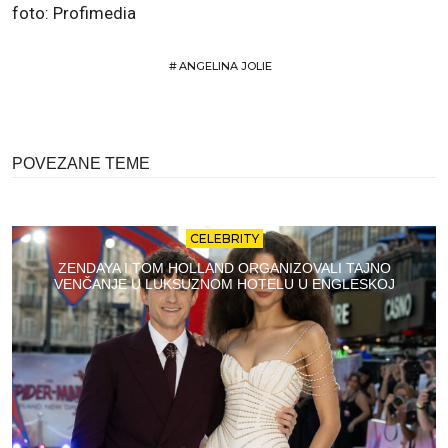
foto: Profimedia
#
ANGELINA JOLIE
POVEZANE TEME
CELEBRITY
ZENDAYA I TOM HOLLAND ORGANIZOVALI TAJNO
VENČANJE U LUKSUZNOM HOTELU U ENGLESKOJ