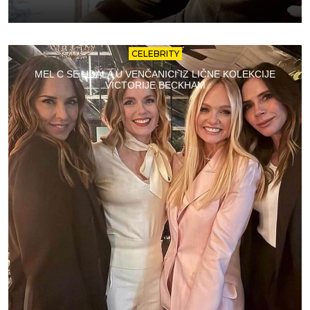
CELEBRITY
MEL C SE UDALA U VENČANICI IZ LIČNE KOLEKCIJE
VICTORIJE BECKHAM