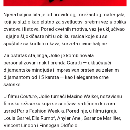
Njena haljina bila je od providnog, mrežastog materijala,
koji je služio kao platno za svetlucavi srebrni vez u obliku
cvetova i listova. Pored cvetnih motiva, vez je uključivao
i sjajne šljokičaste niti u obliku resica koje su se
spuštale sa kratkih rukava, korzeta i ivice haljine.
Za ostatak stajlinga, Jolie je kombinovala
personalizovani nakit brenda Garatti — uključujući
dijamantske mindjuše i impresivan prsten sa zelenim
dijamantom od 15 karata — kao i elegantne crne
salonke.
U filmu
Couture
, Jolie tumači Maxine Walker, nezavisnu
filmsku režiserku koja se suočava sa ličnom krizom
usred Paris Fashion Week-a. Pored nje, u filmu igraju
Louis Garrel, Ella Rumpf, Anyier Anei, Garance Marillier,
Vincent Lindon i Finnegan Oldfield.