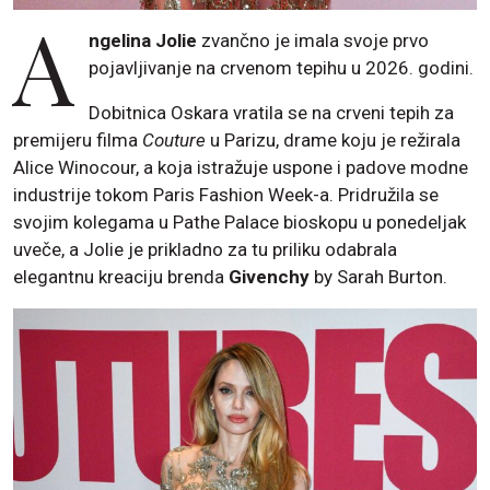
A
ngelina Jolie
zvančno je imala svoje prvo
pojavljivanje na crvenom tepihu u 2026. godini.
Dobitnica Oskara vratila se na crveni tepih za
premijeru filma
Couture
u Parizu, drame koju je režirala
Alice Winocour, a koja istražuje uspone i padove modne
industrije tokom Paris Fashion Week-a. Pridružila se
svojim kolegama u Pathe Palace bioskopu u ponedeljak
uveče, a Jolie je prikladno za tu priliku odabrala
elegantnu kreaciju brenda
Givenchy
by Sarah Burton.