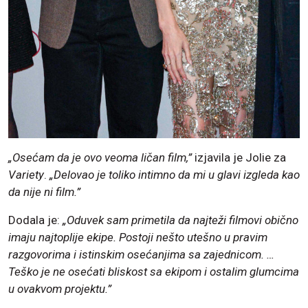
„Osećam da je ovo veoma ličan film,”
izjavila je Jolie za
Variety
.
„Delovao je toliko intimno da mi u glavi izgleda kao
da nije ni film.”
Dodala je:
„Oduvek sam primetila da najteži filmovi obično
imaju najtoplije ekipe. Postoji nešto utešno u pravim
razgovorima i istinskim osećanjima sa zajednicom. …
Teško je ne osećati bliskost sa ekipom i ostalim glumcima
u ovakvom projektu.”