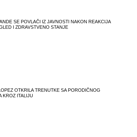
ANDE SE POVLAČI IZ JAVNOSTI NAKON REAKCIJA
ZGLED I ZDRAVSTVENO STANJE
LOPEZ OTKRILA TRENUTKE SA PORODIČNOG
 KROZ ITALIJU