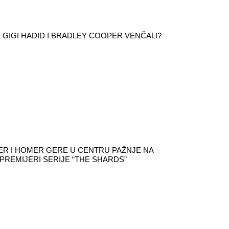
E GIGI HADID I BRADLEY COOPER VENČALI?
ER I HOMER GERE U CENTRU PAŽNJE NA
PREMIJERI SERIJE “THE SHARDS”