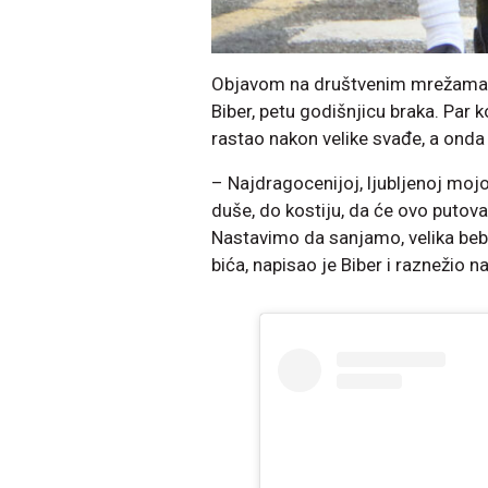
Objavom na društvenim mrežama, D
Biber, petu godišnjicu braka. Par
rastao nakon velike svađe, a onda
– Najdragocenijoj, ljubljenoj mojo
duše, do kostiju, da će ovo putov
Nastavimo da sanjamo, velika bebo
bića, napisao je Biber i raznežio n