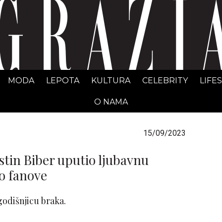
GRAZIA Srbija
MODA
LEPOTA
KULTURA
CELEBRITY
LIFE
O NAMA
15/09/2023
stin Biber uputio ljubavnu
io fanove
godišnjicu braka.