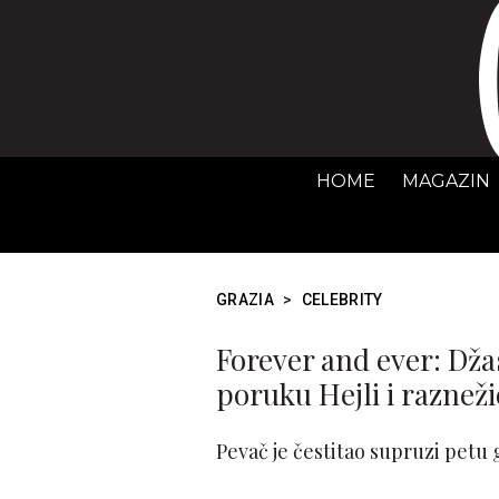
HOME
MAGAZIN
GRAZIA
>
CELEBRITY
Forever and ever: Dža
poruku Hejli i raznež
Pevač je čestitao supruzi petu 