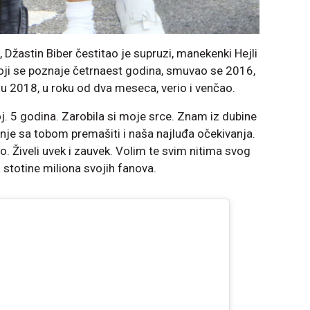
žastin Biber čestitao je supruzi, manekenki Hejli
 koji se poznaje četrnaest godina, smuvao se 2016,
 u 2018, u roku od dva meseca, verio i venčao.
j. 5 godina. Zarobila si moje srce. Znam iz dubine
anje sa tobom premašiti i naša najluđa očekivanja.
. Živeli uvek i zauvek. Volim te svim nitima svog
a stotine miliona svojih fanova.