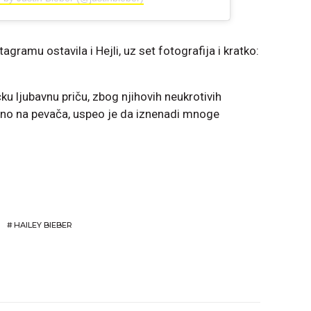
gramu ostavila i Hejli, uz set fotografija i kratko:
u ljubavnu priču, zbog njihovih neukrotivih
sebno na pevača, uspeo je da iznenadi mnoge
#
HAILEY BIEBER