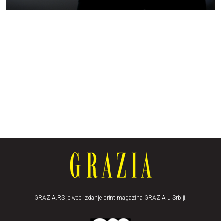
GRAZIA.RS je web izdanje print magazina GRAZIA u Srbiji.