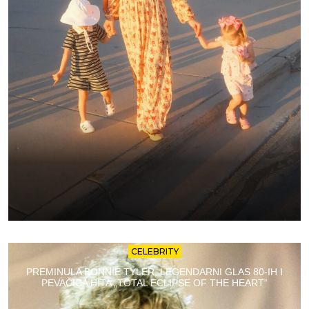
CELEBRITY
PREMINULA BONNIE TYLER, LEGENDARNI GLAS 80-IH I
PEVAČICA HITA „TOTAL ECLIPSE OF THE HEART“