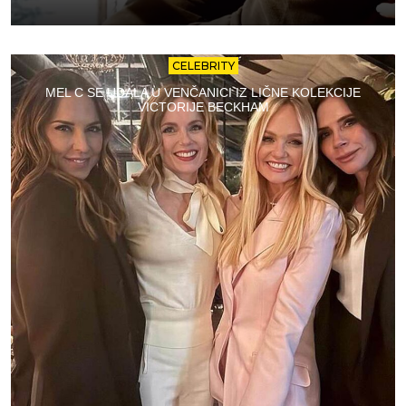
CELEBRITY
MEL C SE UDALA U VENČANICI IZ LIČNE KOLEKCIJE
VICTORIJE BECKHAM