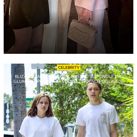
CELEBRITY
BLIZANCI ANGELINE JOLIE POSTALI SU PUNOLETNI:
GLUMICA SPREMNA ZA VELIKO ŽIVOTNO POGLAVLJE