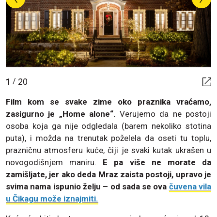
1
20
/
Film kom se svake zime oko praznika vraćamo,
zasigurno je „Home alone“.
Verujemo da ne postoji
osoba koja ga nije odgledala (barem nekoliko stotina
puta), i možda na trenutak poželela da oseti tu toplu,
prazničnu atmosferu kuće, čiji je svaki kutak ukrašen u
novogodišnjem maniru.
E pa više ne morate da
zamišljate, jer ako deda Mraz zaista postoji, upravo je
svima nama ispunio želju – od sada se ova
čuvena vila
u Čikagu može iznajmiti.