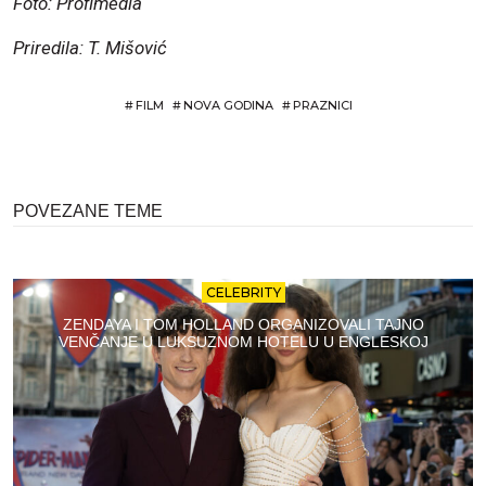
Foto: Profimedia
Priredila: T. Mišović
#
FILM
#
NOVA GODINA
#
PRAZNICI
POVEZANE TEME
CELEBRITY
ZENDAYA I TOM HOLLAND ORGANIZOVALI TAJNO
VENČANJE U LUKSUZNOM HOTELU U ENGLESKOJ