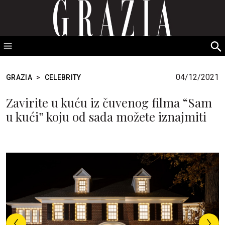
GRAZIA Srbija
S
fo
04/12/2021
GRAZIA
>
CELEBRITY
Zavirite u kuću iz čuvenog filma “Sam
u kući” koju od sada možete iznajmiti