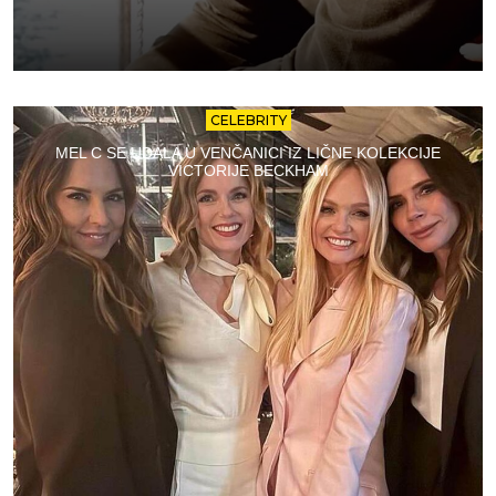
CELEBRITY
MEL C SE UDALA U VENČANICI IZ LIČNE KOLEKCIJE
VICTORIJE BECKHAM