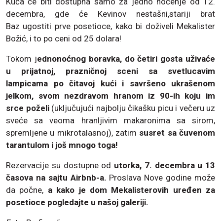
Kuća će biti dostupna samo za jedno noćenje od 12.
decembra, gde će Kevinov nestašni,stariji brat
Baz ugostiti prve posetioce, kako bi doživeli Mekalister
Božić, i to po ceni od 25 dolara!
Tokom j
ednonoćnog boravka, do četiri gosta uživaće
u prijatnoj, prazničnoj sceni sa svetlucavim
lampicama po čitavoj kući i savršeno ukrašenom
jelkom, svom nezdravom hranom iz 90-ih koju im
srce poželi
(uključujući najbolju čikašku picu i večeru uz
sveće sa veoma hranljivim makaronima sa sirom,
spremljene u mikrotalasnoj), zatim
susret sa čuvenom
tarantulom i još mnogo toga!
Rezervacije su dostupne od
utorka, 7. decembra u 13
časova na sajtu Airbnb-a.
Proslava Nove godine može
da počne,
a kako je dom Mekalisterovih uređen za
posetioce pogledajte u našoj galeriji.