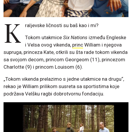
K
raljevske ličnosti su baš kao i mi?
Tokom utakmice
Six Nations
između Engleske
i Velsa ovog vikenda,
princ
William i njegova
supruga, princeza Kate, otkrili su šta rade tokom vikenda
sa svojom decom, princom Georgeom (11), princezom
Charlotte (9) i princom Louisom (6).
„Tokom vikenda prelazimo s jedne utakmice na drugu“,
rekao je William prilikom susreta sa sportistima koje
podržava Velšku ragbi dobrotvornu fondaciju.