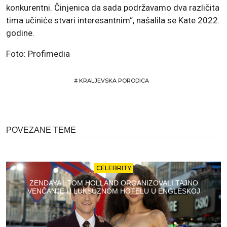
konkurentni. Činjenica da sada podržavamo dva različita
tima učiniće stvari interesantnim“, našalila se Kate 2022.
godine.
Foto: Profimedia
#
KRALJEVSKA PORODICA
POVEZANE TEME
CELEBRITY
ZENDAYA I TOM HOLLAND ORGANIZOVALI TAJNO
VENČANJE U LUKSUZNOM HOTELU U ENGLESKOJ