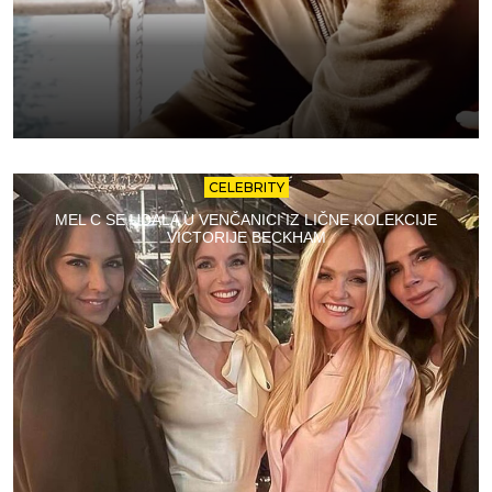
CELEBRITY
MEL C SE UDALA U VENČANICI IZ LIČNE KOLEKCIJE
VICTORIJE BECKHAM