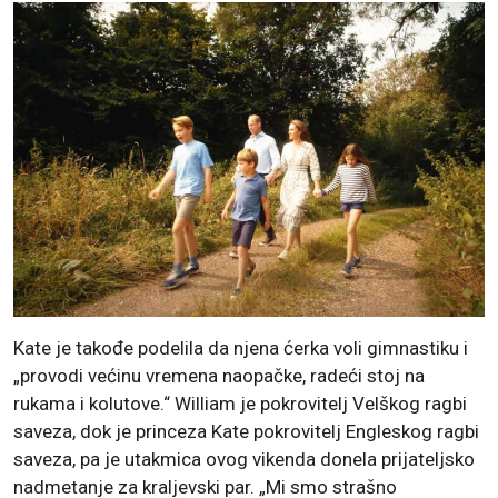
Kate je takođe podelila da njena ćerka voli gimnastiku i
„provodi većinu vremena naopačke, radeći stoj na
rukama i kolutove.“ William je pokrovitelj Velškog ragbi
saveza, dok je princeza Kate pokrovitelj Engleskog ragbi
saveza, pa je utakmica ovog vikenda donela prijateljsko
nadmetanje za kraljevski par. „Mi smo strašno