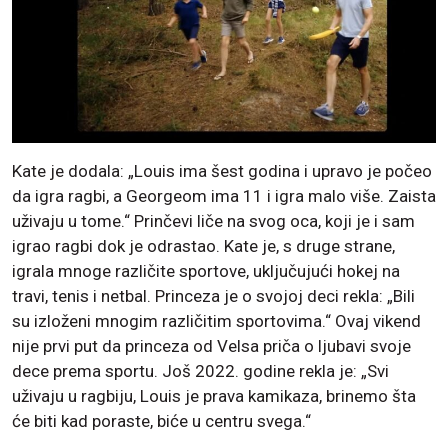
Kate je dodala: „Louis ima šest godina i upravo je počeo
da igra ragbi, a Georgeom ima 11 i igra malo više. Zaista
uživaju u tome.“ Prinčevi liče na svog oca, koji je i sam
igrao ragbi dok je odrastao. Kate je, s druge strane,
igrala mnoge različite sportove, uključujući hokej na
travi, tenis i netbal. Princeza je o svojoj deci rekla: „Bili
su izloženi mnogim različitim sportovima.“ Ovaj vikend
nije prvi put da princeza od Velsa priča o ljubavi svoje
dece prema sportu. Još 2022. godine rekla je: „Svi
uživaju u ragbiju, Louis je prava kamikaza, brinemo šta
će biti kad poraste, biće u centru svega.“