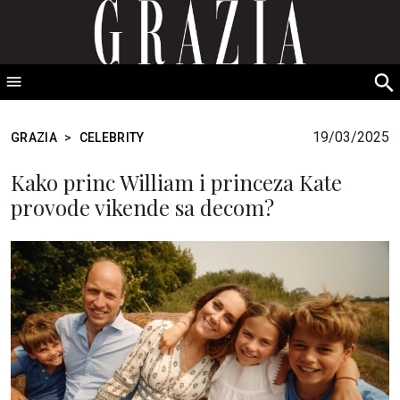
GRAZIA Srbija
S
fo
19/03/2025
GRAZIA
>
CELEBRITY
Kako princ William i princeza Kate
provode vikende sa decom?