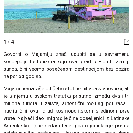
1
4
/
Govoriti o Majamiju znači udubiti se u savremenu
koncepciju hedonizma koju ovaj grad u Floridi, zemlji
sunca, čini veoma posećenom destinacijom bez obzira
na period godine.
Majami nema više od četiri stotine hiljada stanovnika, ali
je u njemu u svakom tretutku prisutno između dva i tri
miliona turista. I zaista, autentični melting pot rasa i
nacija čini ovaj grad kosmopolitskom sredinom prve
vrste. Najveći deo imigracije čine doseljenici iz Latinske
Amerike koji čine sedamdeset posto populacije, prema
najaktuelnijim podacima. Uprkos zaokretu nove vlade