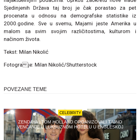
Sjedinjenih Država taj broj je čak porastao za pet
procenata u odnosu na demografske statistike iz
2000.godine. Sve u svemu, Majami jeste Amerika u
malom sa svim svojim različitostima, kulturom i
načinom života.
Tekst: Milan Nikolić
Fotograje: Milan Nikolić/Shutterstock
POVEZANE TEME
CELEBRITY
ZENDAYA I TOM HOLLAND ORGANIZOVALI TAJNO
VENČANJE U LUKSUZNOM HOTELU U ENGLESKOJ