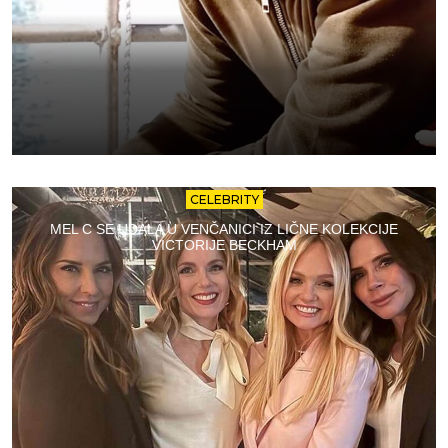
CELEBRITY
MEL C SE UDALA U VENČANICI IZ LIČNE KOLEKCIJE
VICTORIJE BECKHAM