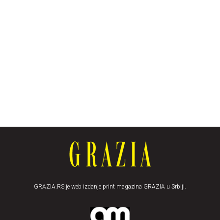
GRAZIA.RS je web izdanje print magazina GRAZIA u Srbiji.