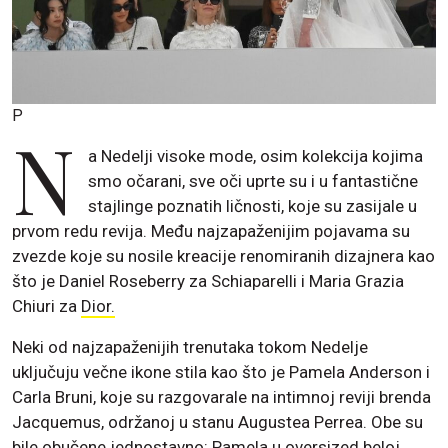
P
N
a Nedelji visoke mode, osim kolekcija kojima
smo očarani, sve oči uprte su i u fantastične
stajlinge poznatih ličnosti, koje su zasijale u
prvom redu revija. Među najzapaženijim pojavama su
zvezde koje su nosile kreacije renomiranih dizajnera kao
što je Daniel Roseberry za Schiaparelli i Maria Grazia
Chiuri za
Dior.
Neki od najzapaženijih trenutaka tokom Nedelje
uključuju večne ikone stila kao što je Pamela Anderson i
Carla Bruni, koje su razgovarale na intimnoj reviji brenda
Jacquemus, održanoj u stanu Augustea Perrea. Obe su
bile obučene jednostavno: Pamela u oversized beloj