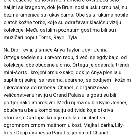
haljini sa kragnom, dok je Bruni nosila usku crnu haljinu
bez naramenica sa rukavicama. Obe su u rukama nosile
clatch kožne torbe, koje su odražavalr klasičnu viziju
kolekcije. Među ostalim poznatim gostima bili su i
muzičari poput Tems, Raye i Tyla.
Na Dior reviji, glumice Anya Taylor-Joy i Jenna
Ortega sedele su u prvom redu, diveći se egdy bajci od
kolekcije, obe obučene u crno. Ortega je odabrala trendi
mini-šorts i krojeni prsluk-sako, dok je Anya plenila u
suptilnoj suknji sa resama, uparenoj sa bodijem i kožnim
rukavicama do ramena. Chanel je organizovao
veličanstvenu reviju u Grand Palaisu, a gosti su bili
podjednako impresivni. Među njima su bili Kylie Jenner,
obučena u belu kombinaciju od tvida koja otkriva
stomak, i Dua Lipa, koja je nosila crni plašt sa
ogromnom crnom mašnom u kosi. Majka i ćerka, Lily-
Rose Depp i Vanessa Paradis, jedna od Chanel