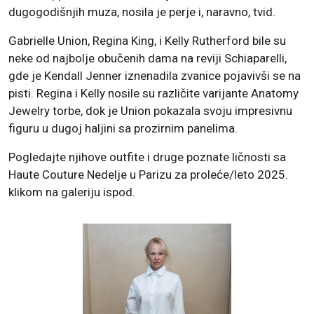
dugogodišnjih muza, nosila je perje i, naravno, tvid.
Gabrielle Union, Regina King, i Kelly Rutherford bile su
neke od najbolje obučenih dama na reviji Schiaparelli,
gde je Kendall Jenner iznenadila zvanice pojavivši se na
pisti. Regina i Kelly nosile su različite varijante Anatomy
Jewelry torbe, dok je Union pokazala svoju impresivnu
figuru u dugoj haljini sa prozirnim panelima.
Pogledajte njihove outfite i druge poznate ličnosti sa
Haute Couture Nedelje u Parizu za proleće/leto 2025.
klikom na galeriju ispod.