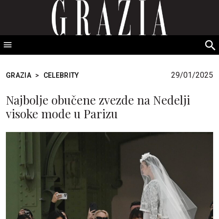
GRAZIA Srbija
S
fo
29/01/2025
GRAZIA
>
CELEBRITY
Najbolje obučene zvezde na Nedelji
visoke mode u Parizu