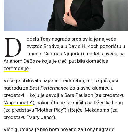
D
odela Tony nagrada proslavila je najveće
zvezde Brodveja u David H. Koch pozorištu u
Lincoln Centru u Njujorku u nedelju uveče, sa
Arianom DeBose koja je treći put bila domaćica
ceremonije
.
Veče je obilovalo napetim nadmetanjem, uključujući
nagradu za
Best Performance
za glavnu glumicu u
predstavi – koju je osvojila Sara Paulson (za predstavu
“Appropriate”
), nakon što se takmičila sa Džesika Leng
(za predstavu “Mother Play”) i Rejčel Mekadams (za
predstavu “Mary Jane”).
Više glumaca je bilo nominovano za Tony nagrade