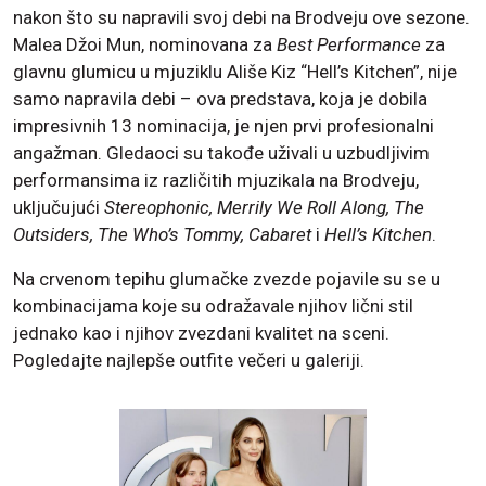
nakon što su napravili svoj debi na Brodveju ove sezone.
Malea Džoi Mun, nominovana za
Best Performance
za
glavnu glumicu u mjuziklu Ališe Kiz “Hell’s Kitchen”, nije
samo napravila debi – ova predstava, koja je dobila
impresivnih 13 nominacija, je njen prvi profesionalni
angažman. Gledaoci su takođe uživali u uzbudljivim
performansima iz različitih mjuzikala na Brodveju,
uključujući
Stereophonic, Merrily We Roll Along, The
Outsiders, The Who’s Tommy, Cabaret
i
Hell’s Kitchen
.
Na crvenom tepihu glumačke zvezde pojavile su se u
kombinacijama koje su odražavale njihov lični stil
jednako kao i njihov zvezdani kvalitet na sceni.
Pogledajte najlepše outfite večeri u galeriji.