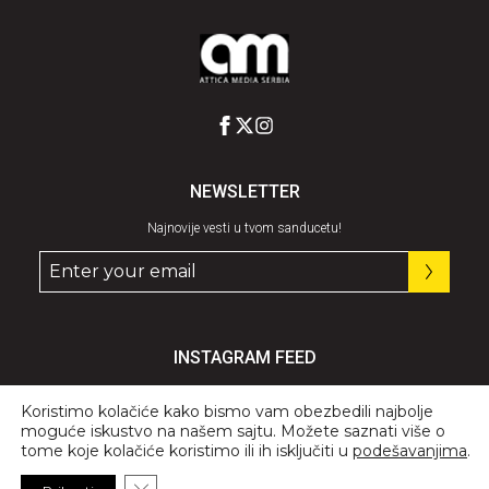
NEWSLETTER
Najnovije vesti u tvom sanducetu!
INSTAGRAM FEED
Pratite nas
@graziaserbia
Koristimo kolačiće kako bismo vam obezbedili najbolje
moguće iskustvo na našem sajtu. Možete saznati više o
tome koje kolačiće koristimo ili ih isključiti u
podešavanjima
.
Close GDPR Cookie Banner