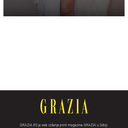
GRAZIA.RS je web izdanje print magazina GRAZIA u Srbiji.