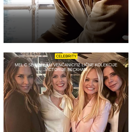
CELEBRITY
MEL C SE UDALA U VENČANICI IZ LIČNE KOLEKCIJE
VICTORIJE BECKHAM