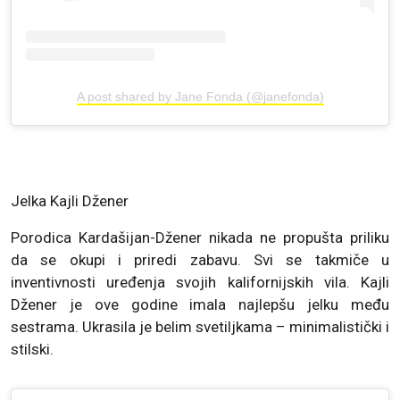
A post shared by Jane Fonda (@janefonda)
Jelka Kajli Džener
Porodica Kardašijan-Džener nikada ne propušta priliku
da se okupi i priredi zabavu. Svi se takmiče u
inventivnosti uređenja svojih kalifornijskih vila. Kajli
Džener je ove godine imala najlepšu jelku među
sestrama. Ukrasila je belim svetiljkama – minimalistički i
stilski.