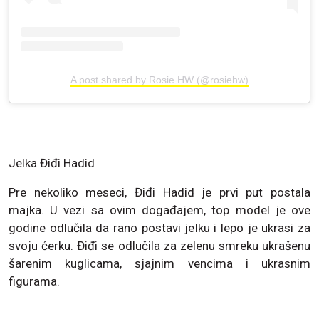
A post shared by Rosie HW (@rosiehw)
Jelka Điđi Hadid
Pre nekoliko meseci, Điđi Hadid je prvi put postala
majka. U vezi sa ovim događajem, top model je ove
godine odlučila da rano postavi jelku i lepo je ukrasi za
svoju ćerku. Điđi se odlučila za zelenu smreku ukrašenu
šarenim kuglicama, sjajnim vencima i ukrasnim
figurama.