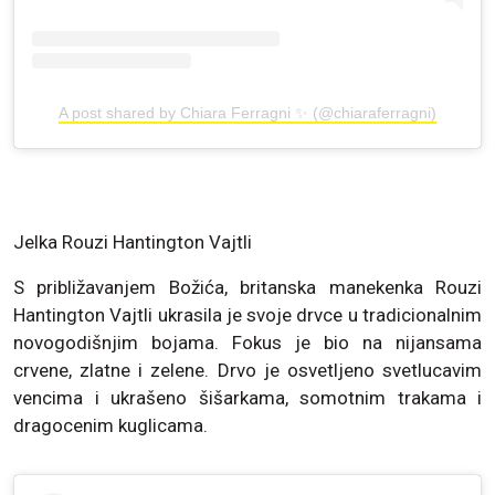
A post shared by Chiara Ferragni ✨ (@chiaraferragni)
Jelka Rouzi Hantington Vajtli
S približavanjem Božića, britanska manekenka Rouzi
Hantington Vajtli ukrasila je svoje drvce u tradicionalnim
novogodišnjim bojama. Fokus je bio na nijansama
crvene, zlatne i zelene. Drvo je osvetljeno svetlucavim
vencima i ukrašeno šišarkama, somotnim trakama i
dragocenim kuglicama.