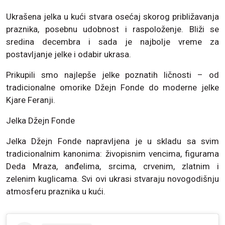
Ukrašena jelka u kući stvara osećaj skorog približavanja
praznika, posebnu udobnost i raspoloženje. Bliži se
sredina decembra i sada je najbolje vreme za
postavljanje jelke i odabir ukrasa.
Prikupili smo najlepše jelke poznatih ličnosti – od
tradicionalne omorike Džejn Fonde do moderne jelke
Kjare Feranji.
Jelka Džejn Fonde
Jelka Džejn Fonde napravljena je u skladu sa svim
tradicionalnim kanonima: živopisnim vencima, figurama
Deda Mraza, anđelima, srcima, crvenim, zlatnim i
zelenim kuglicama. Svi ovi ukrasi stvaraju novogodišnju
atmosferu praznika u kući.