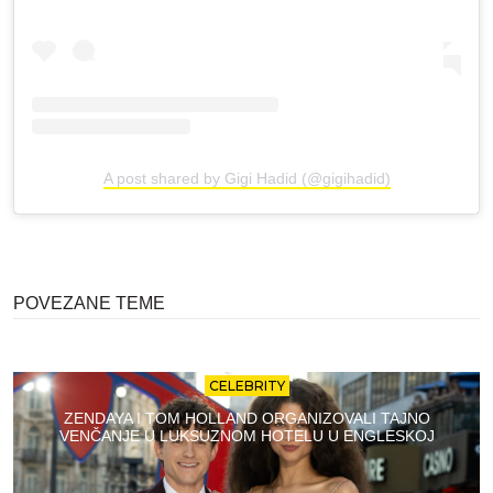
A post shared by Gigi Hadid (@gigihadid)
POVEZANE TEME
CELEBRITY
ZENDAYA I TOM HOLLAND ORGANIZOVALI TAJNO
VENČANJE U LUKSUZNOM HOTELU U ENGLESKOJ