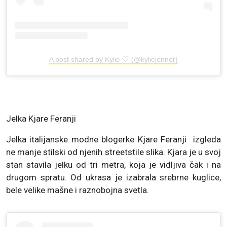
A post shared by Kylie 🤍 (@kyliejenner)
Jelka Kjare Feranji
Jelka italijanske modne blogerke Kjare Feranji izgleda
ne manje stilski od njenih streetstile slika. Kjara je u svoj
stan stavila jelku od tri metra, koja je vidljiva čak i na
drugom spratu. Od ukrasa je izabrala srebrne kuglice,
bele velike mašne i raznobojna svetla.