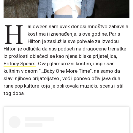
H
alloween nam uvek donosi mnoštvo zabavnih
kostima i iznenađenja, a ove godine, Paris
Hilton je zaslužila sve pohvale za izvedbu.
Hilton je odlučila da nas podseti na dragocene trenutke
iz prošlosti oblačeći se kao njena bliska prijateljica,
Britney Spears
. Ovaj glamurozni kostim, inspirisan
kultnim videom “…Baby One More Time”, ne samo da
slavi njihovo prijateljstvo , već i ponovo oživljava duh
rane pop kulture koja je oblikovala muzičku scenu i stil
tog doba.