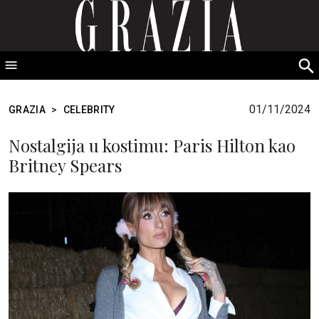
GRAZIA Srbija
S
fo
01/11/2024
GRAZIA
>
CELEBRITY
Nostalgija u kostimu: Paris Hilton kao
Britney Spears