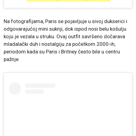
Na fotografijama, Paris se pojavljuje u sivoj dukserici i
odgovarajućoj mini suknji, dok ispod nosi belu košulju
koju je vezala u struku. Ovaj outfit savršeno dočarava
mladalački duh i nostalgiju za početkom 2000-ih,
periodom kada su Paris i Britney često bile u centru
pažnje.