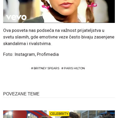
Ova posveta nas podseća na važnost prijateljstva u
svetu slavnih, gde emotivne veze često bivaju zasenjene
skandalima i rivalstvima.
Foto: Instagram, Profimedia
#
BRITNEY SPEARS
#
PARIS HILTON
POVEZANE TEME
CELEBRITY