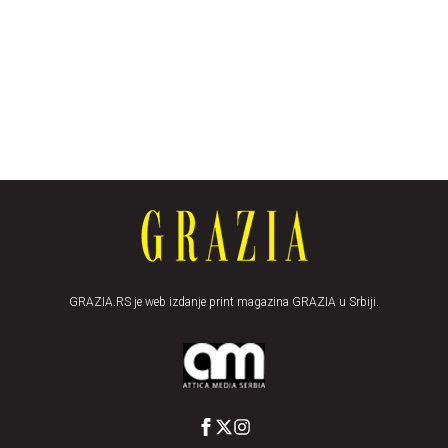
GRAZIA.RS je web izdanje print magazina GRAZIA u Srbiji.