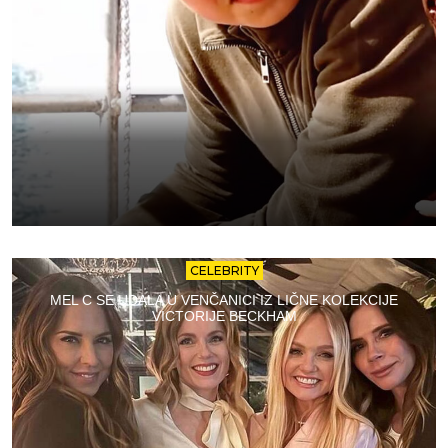
CELEBRITY
MEL C SE UDALA U VENČANICI IZ LIČNE KOLEKCIJE
VICTORIJE BECKHAM