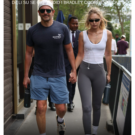
DA LI SU SE GIGI HADID I BRADLEY COOPER VENČALI?