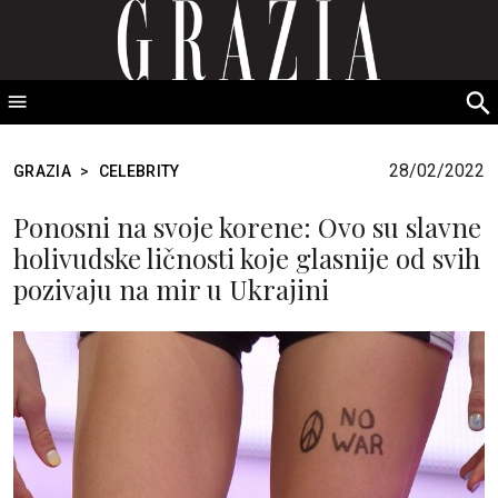
GRAZIA Srbija
S
fo
28/02/2022
GRAZIA
>
CELEBRITY
Ponosni na svoje korene: Ovo su slavne
holivudske ličnosti koje glasnije od svih
pozivaju na mir u Ukrajini