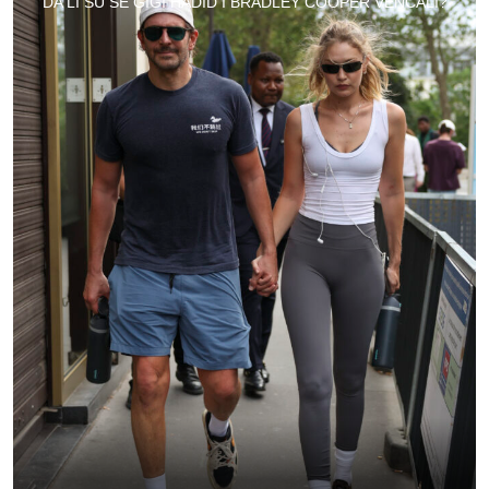
DA LI SU SE GIGI HADID I BRADLEY COOPER VENČALI?