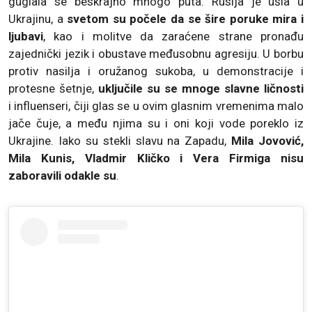
guglala se beskrajno mnogo puta. Rusija je ušla u
Ukrajinu, a
svetom su počele da se šire poruke mira i
ljubavi
, kao i molitve da zaraćene strane pronađu
zajednički jezik i obustave međusobnu agresiju. U borbu
protiv nasilja i oružanog sukoba, u demonstracije i
protesne šetnje,
uključile su se mnoge slavne ličnosti
i influenseri, čiji glas se u ovim glasnim vremenima malo
jače čuje, a među njima su i oni koji vode poreklo iz
Ukrajine. Iako su stekli slavu na Zapadu,
Mila Jovović,
Mila Kunis, Vladmir Kličko i Vera Firmiga nisu
zaboravili odakle su
.