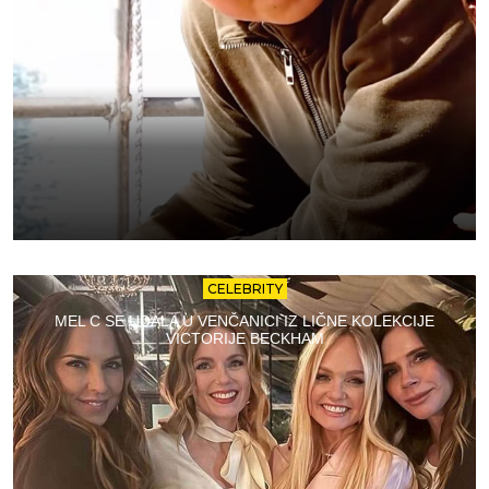
CELEBRITY
MEL C SE UDALA U VENČANICI IZ LIČNE KOLEKCIJE
VICTORIJE BECKHAM