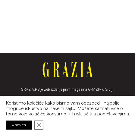
GRAZIA.RS je web izdanje print magazina GRAZIA u Srbiji.
Koristimo kolačiće kako bismo vam obezbedili najbolje
moguće iskustvo na našem sajtu. Možete saznati više o
tome koje kolačiće koristimo ili ih isključiti u
podešavanjima
.
Close GDPR Cookie Banner
Prihvati