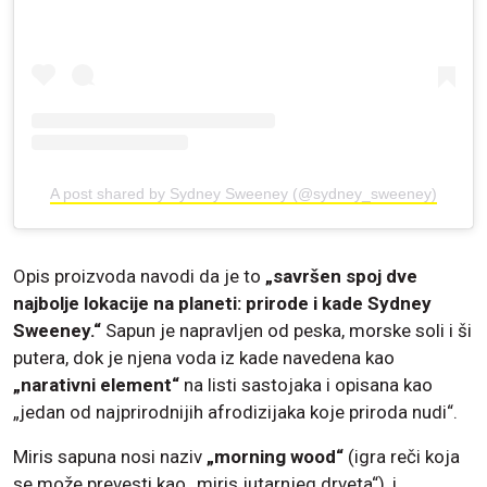
A post shared by Sydney Sweeney (@sydney_sweeney)
Opis proizvoda navodi da je to
„savršen spoj dve
najbolje lokacije na planeti: prirode i kade Sydney
Sweeney.“
Sapun je napravljen od peska, morske soli i ši
putera, dok je njena voda iz kade navedena kao
„narativni element“
na listi sastojaka i opisana kao
„jedan od najprirodnijih afrodizijaka koje priroda nudi“.
Miris sapuna nosi naziv
„morning wood“
(igra reči koja
se može prevesti kao „miris jutarnjeg drveta“), i