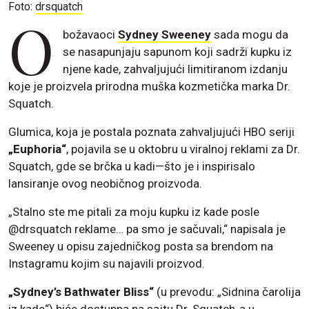
Foto:
drsquatch
O
božavaoci
Sydney Sweeney
sada mogu da
se nasapunjaju sapunom koji sadrži kupku iz
njene kade, zahvaljujući limitiranom izdanju
koje je proizvela prirodna muška kozmetička marka Dr.
Squatch.
Glumica, koja je postala poznata zahvaljujući HBO seriji
„Euphoria“
, pojavila se u oktobru u viralnoj reklami za Dr.
Squatch, gde se brčka u kadi—što je i inspirisalo
lansiranje ovog neobičnog proizvoda.
„Stalno ste me pitali za moju kupku iz kade posle
@drsquatch reklame… pa smo je sačuvali,“ napisala je
Sweeney u opisu zajedničkog posta sa brendom na
Instagramu kojim su najavili proizvod.
„Sydney’s Bathwater Bliss“
(u prevodu: „Sidnina čarolija
iz kade“) biće dostupna na sajtu Dr. Squatch-a u