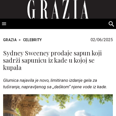
GRAZIA Srbija
S
fo
02/06/2025
GRAZIA
>
CELEBRITY
Sydney Sweeney prodaje sapun koji
sadrži sapunicu iz kade u kojoj se
kupala
Glumica najavila je novo, limitirano izdanje gela za
tuširanje, napravljenog sa „daškom“ njene vode iz kade.