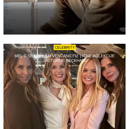
CELEBRITY
MEL C SE UDALA U VENČANICI IZ LIČNE KOLEKCIJE
VICTORIJE BECKHAM