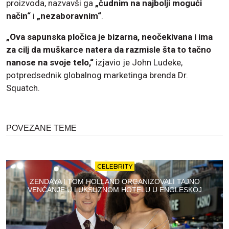
proizvoda, nazvavši ga
„čudnim na najbolji mogući
način“
i
„nezaboravnim“
.
„Ova sapunska pločica je bizarna, neočekivana i ima
za cilj da muškarce natera da razmisle šta to tačno
nanose na svoje telo,“
izjavio je John Ludeke,
potpredsednik globalnog marketinga brenda Dr.
Squatch.
POVEZANE TEME
CELEBRITY
ZENDAYA I TOM HOLLAND ORGANIZOVALI TAJNO
VENČANJE U LUKSUZNOM HOTELU U ENGLESKOJ