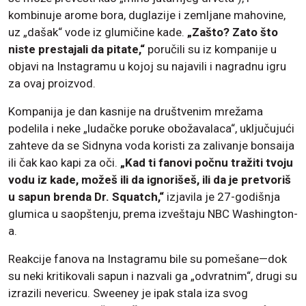
kombinuje arome bora, duglazije i zemljane mahovine,
uz „dašak“ vode iz glumičine kade.
„Zašto? Zato što
niste prestajali da pitate,“
poručili su iz kompanije u
objavi na Instagramu u kojoj su najavili i nagradnu igru
za ovaj proizvod.
Kompanija je dan kasnije na društvenim mrežama
podelila i neke „ludačke poruke obožavalaca“, uključujući
zahteve da se Sidnyna voda koristi za zalivanje bonsaija
ili čak kao kapi za oči.
„Kad ti fanovi počnu tražiti tvoju
vodu iz kade, možeš ili da ignorišeš, ili da je pretvoriš
u sapun brenda Dr. Squatch,“
izjavila je 27-godišnja
glumica u saopštenju, prema izveštaju NBC Washington-
a.
Reakcije fanova na Instagramu bile su pomešane—dok
su neki kritikovali sapun i nazvali ga „odvratnim“, drugi su
izrazili nevericu. Sweeney je ipak stala iza svog