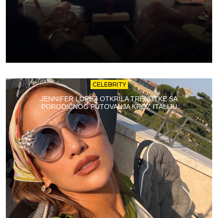
CELEBRITY
JENNIFER LOPEZ OTKRILA TRENUTKE SA
PORODIČNOG PUTOVANJA KROZ ITALIJU