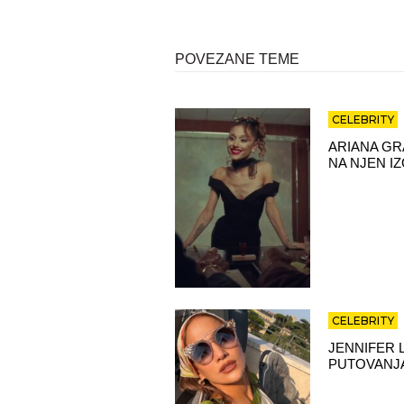
POVEZANE TEME
CELEBRITY
ARIANA GR
NA NJEN I
CELEBRITY
JENNIFER 
PUTOVANJA