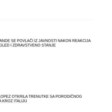
ANDE SE POVLAČI IZ JAVNOSTI NAKON REAKCIJA
ZGLED I ZDRAVSTVENO STANJE
LOPEZ OTKRILA TRENUTKE SA PORODIČNOG
 KROZ ITALIJU