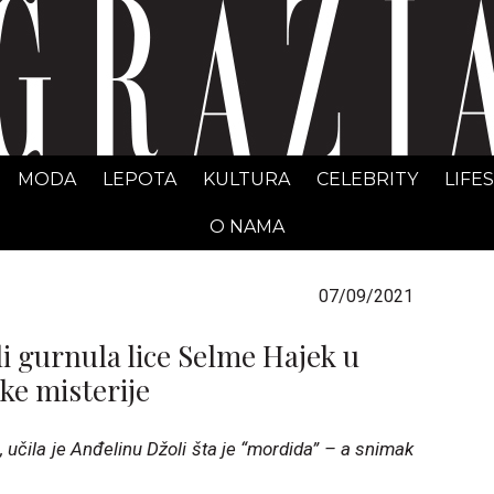
GRAZIA Srbija
MODA
LEPOTA
KULTURA
CELEBRITY
LIFE
O NAMA
07/09/2021
li gurnula lice Selme Hajek u
ske misterije
učila je Anđelinu Džoli šta je “mordida” – a snimak