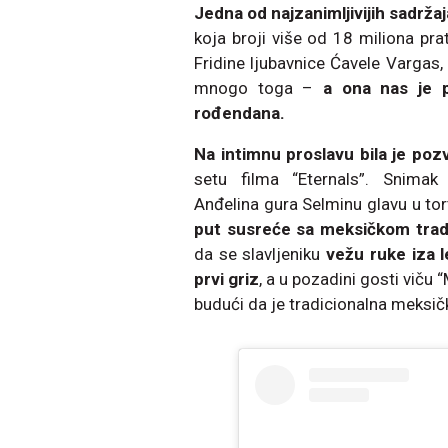
Jedna od najzanimljivijih sadrža
koja broji više od 18 miliona pra
Fridine ljubavnice Ćavele Vargas, 
mnogo toga –
a ona nas je 
rođendana.
Na intimnu proslavu bila je pozv
setu filma “Eternals”. Snimak
Anđelina gura Selminu glavu u tortu
put susreće sa meksičkom trad
da se slavljeniku
vežu ruke iza 
prvi griz
, a u pozadini gosti viču 
budući da je tradicionalna meksič