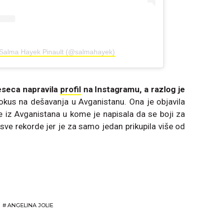
 Salma Hayek Pinault (@salmahayek)
eseca napravila
profil
na Instagramu, a razlog je
fokus na dešavanja u Avganistanu. Ona je objavila
e iz Avganistana u kome je napisala da se boji za
sve rekorde jer je za samo jedan prikupila više od
#
ANGELINA JOLIE