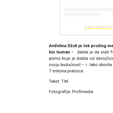
A post shared by
Anđelina Džoli je tek prošlog m
bio human
– želela je da vrati 
pismo koje je dobila od devojčic
svoju budućnost – i tako oborila 
7 miliona pratioca.
Tekst: T.M.
Fotografije: Profimedia