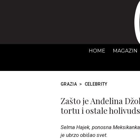
HOME
MAGAZIN
GRAZIA
>
CELEBRITY
Zašto je Anđelina Džo
tortu i ostale holivud
Selma Hajek, ponosna Meksikanka, 
je ubrzo obišao svet.