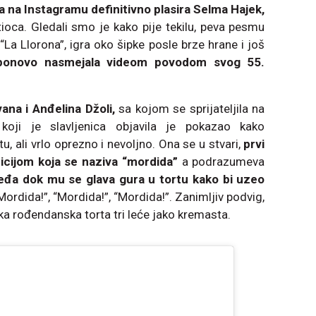
ja na Instagramu definitivno plasira Selma Hajek,
tioca. Gledali smo je kako pije tekilu, peva pesmu
“La Llorona”, igra oko šipke posle brze hrane i još
ponovo nasmejala videom povodom svog 55.
ana i Anđelina Džoli,
sa kojom se sprijateljila na
 koji je slavljenica objavila je pokazao kako
, ali vrlo oprezno i nevoljno. Ona se u stvari,
prvi
icijom koja se naziva “mordida”
a podrazumeva
leđa dok mu se glava gura u tortu kako bi uzeo
“Mordida!”, “Mordida!”, “Mordida!”. Zanimljiv podvig,
ka rođendanska torta tri leće jako kremasta.