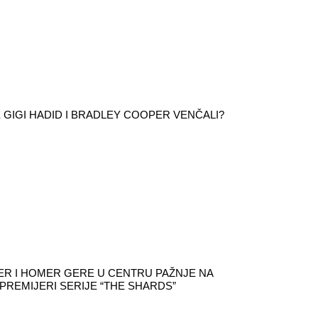
E GIGI HADID I BRADLEY COOPER VENČALI?
ER I HOMER GERE U CENTRU PAŽNJE NA
PREMIJERI SERIJE “THE SHARDS”