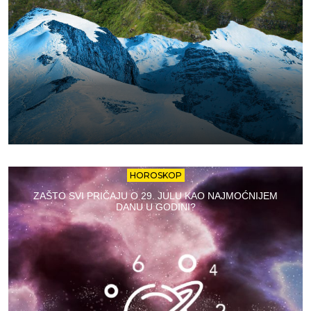
HOROSKOP
ZAŠTO SVI PRIČAJU O 29. JULU KAO NAJMOĆNIJEM
DANU U GODINI?