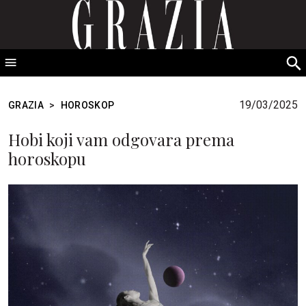
GRAZIA Srbija
S
fo
19/03/2025
GRAZIA
>
HOROSKOP
Hobi koji vam odgovara prema
horoskopu