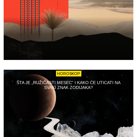
HOROSKOP
ŠTA JE „RUŽIČASTI MESEC“ I KAKO ĆE UTICATI NA
SVAKI ZNAK ZODIJAKA?