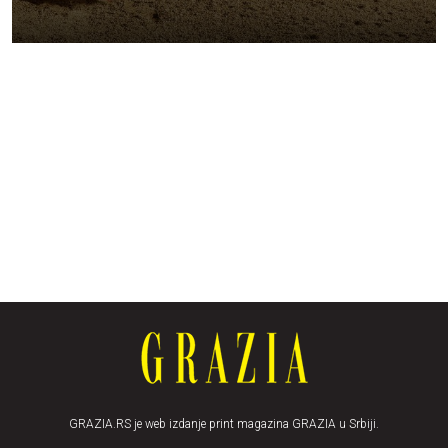
GRAZIA.RS je web izdanje print magazina GRAZIA u Srbiji.