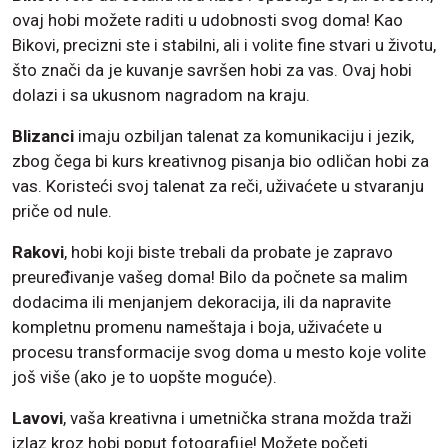
ovaj hobi možete raditi u udobnosti svog doma! Kao
Bikovi, precizni ste i stabilni, ali i volite fine stvari u životu,
što znači da je kuvanje savršen hobi za vas. Ovaj hobi
dolazi i sa ukusnom nagradom na kraju.
Blizanci
imaju ozbiljan talenat za komunikaciju i jezik,
zbog čega bi kurs kreativnog pisanja bio odličan hobi za
vas. Koristeći svoj talenat za reči, uživaćete u stvaranju
priče od nule.
Rakovi
, hobi koji biste trebali da probate je zapravo
preuređivanje vašeg doma! Bilo da počnete sa malim
dodacima ili menjanjem dekoracija, ili da napravite
kompletnu promenu nameštaja i boja, uživaćete u
procesu transformacije svog doma u mesto koje volite
još više (ako je to uopšte moguće).
Lavovi
, vaša kreativna i umetnička strana možda traži
izlaz kroz hobi poput fotografije! Možete početi