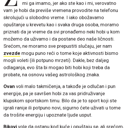
mi ga imamo, jer ako ste kao i mi, verovatno
vam je hobi da previše vremena provodite na telefonu
skrolujući u slobodno vreme. I iako obožavamo
opuštanje u krevetu kao i svaka druga osoba, moramo
priznati da je vreme da svi pronađemo neki hobi u kom
možemo da uživamo i da postane deo naše ličnosti.
Srećom, ne moramo sve prepustiti slučaju, jer nam
zvezde
mogu puno reći o tome koje aktivnosti bismo
mogli voleti (ili potpuno mrzeti). Dakle, bez daljeg
odlaganja, evo šta bi mogao biti hobi koji treba da
probate, na osnovu vašeg astrološkog znaka.
Ovan
voli malo takmičenja, a takođe je odlučan i pun
energije, pa je savršen hobi za vas pridruživanje
klupskom sportskom timu. Bilo da je to sport koji ste
igrali ranije ili potpuno novi, sigurno ćete uživati u tome
da trošite energiju i upoznate ljude usput.
Bikovi
vole da ostanu kod kuće i opuštaju se, ali srećom,