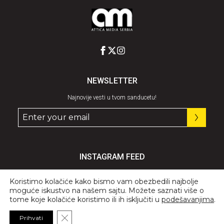
NEWSLETTER
Najnovije vesti u tvom sanducetu!
INSTAGRAM FEED
Pratite nas
@graziaserbia
Koristimo kolačiće kako bismo vam obezbedili najbolje
moguće iskustvo na našem sajtu. Možete saznati više o
tome koje kolačiće koristimo ili ih isključiti u
podešavanjima
.
Close GDPR Cookie Banner
Prihvati