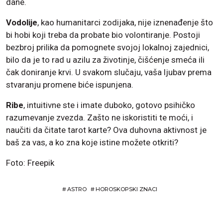
dane.
Vodolije
, kao humanitarci zodijaka, nije iznenađenje što
bi hobi koji treba da probate bio volontiranje. Postoji
bezbroj prilika da pomognete svojoj lokalnoj zajednici,
bilo da je to rad u azilu za životinje, čišćenje smeća ili
čak doniranje krvi. U svakom slučaju, vaša ljubav prema
stvaranju promene biće ispunjena.
Ribe
, intuitivne ste i imate duboko, gotovo psihičko
razumevanje zvezda. Zašto ne iskoristiti te moći, i
naučiti da čitate tarot karte? Ova duhovna aktivnost je
baš za vas, a ko zna koje istine možete otkriti?
Foto: Freepik
#
ASTRO
#
HOROSKOPSKI ZNACI