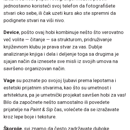
jednostavno koristeći svoj telefon da fotografišete
stvari oko sebe, ili čak uzeti kurs ako ste spremni da
podignete stvari na viši nivo.
Device
, pošto ovaj hobi kombinuje nešto što verovatno
već volite — čitanje — sa strukturom, pridruživanje
književnom klubu je prava stvar za vas. Dublje
analiziranje knjiga i dela i deljenje toga sa drugima je
sjajan način da iznesete sve misli iz svojih umova na
savršeno organizovan način.
Vage
su poznate po svojoj ljubavi prema lepotama i
estetski prijatnim stvarima, kao što su umetnost i
arhitektura, pa je umetnički projekat savršen hobi za vas!
Bilo da započnete nešto samostalno ili povedete
prijatelje na
Paint & Sip
čas, volećete da se izražavate
kroz lepe boje i teksture.
Škorpije
, svi znamo da često zadržavate duboke