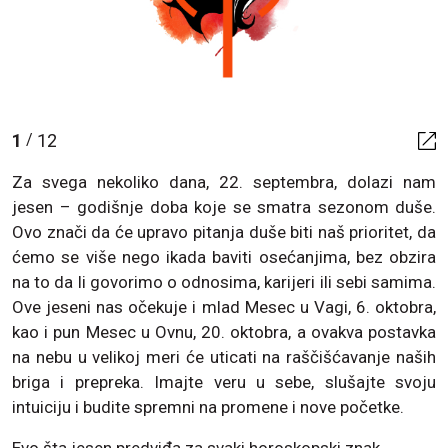
1
12
/
Za svega nekoliko dana, 22. septembra, dolazi nam
jesen – godišnje doba koje se smatra sezonom duše.
Ovo znači da će upravo pitanja duše biti naš prioritet, da
ćemo se više nego ikada baviti osećanjima, bez obzira
na to da li govorimo o odnosima, karijeri ili sebi samima.
Ove jeseni nas očekuje i mlad Mesec u Vagi, 6. oktobra,
kao i pun Mesec u Ovnu, 20. oktobra, a ovakva postavka
na nebu u velikoj meri će uticati na raščišćavanje naših
briga i prepreka. Imajte veru u sebe, slušajte svoju
intuiciju i budite spremni na promene i nove početke.
Evo šta jesen predviđa za svaki horoskopski znak.