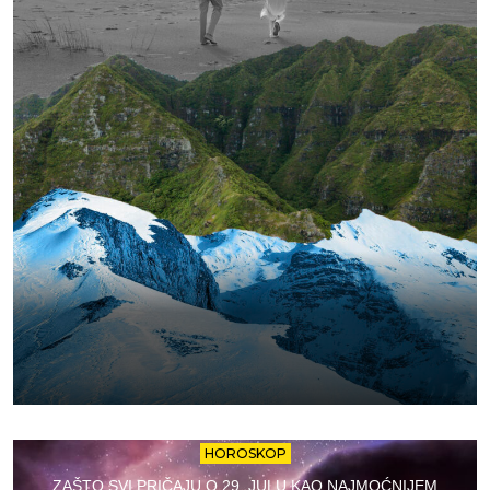
HOROSKOP
ZAŠTO SVI PRIČAJU O 29. JULU KAO NAJMOĆNIJEM