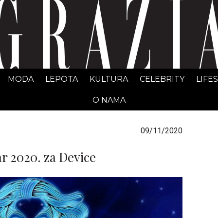
GRAZIA Srbija
MODA
LEPOTA
KULTURA
CELEBRITY
LIFE
O NAMA
09/11/2020
 2020. za Device