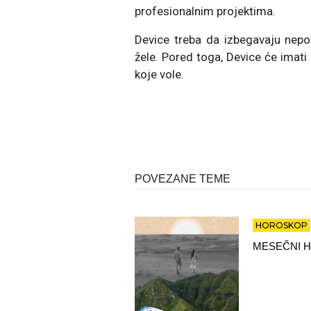
profesionalnim projektima.
Device treba da izbegavaju nepo
žele. Pored toga, Device će imati
koje vole.
POVEZANE TEME
HOROSKOP
MESEČNI H