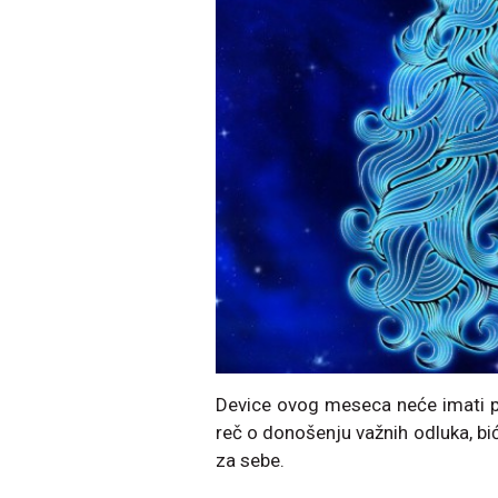
Device ovog meseca neće imati p
reč o donošenju važnih odluka, bic
za sebe.