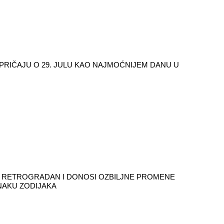
 PRIČAJU O 29. JULU KAO NAJMOĆNIJEM DANU U
 RETROGRADAN I DONOSI OZBILJNE PROMENE
NAKU ZODIJAKA