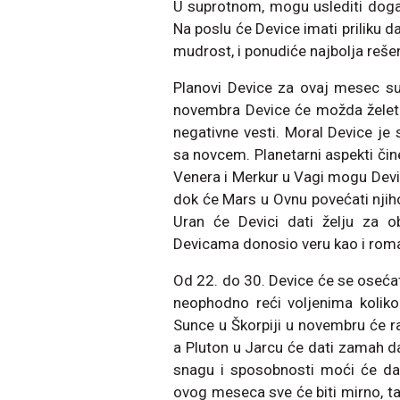
U suprotnom, mogu uslediti događ
Na poslu će Device imati priliku d
mudrost, i ponudiće najbolja reše
Planovi Device za ovaj mesec su
novembra Device će možda želeti 
negativne vesti. Moral Device j
sa novcem. Planetarni aspekti či
Venera i Merkur u Vagi mogu Devic
dok će Mars u Ovnu povećati nji
Uran će Devici dati želju za
Devicama donosio veru kao i roma
Od 22. do 30. Device će se oseć
neophodno reći voljenima koliko
Sunce u Škorpiji u novembru će ra
a Pluton u Jarcu će dati zamah d
snagu i sposobnosti moći će da
ovog meseca sve će biti mirno, 