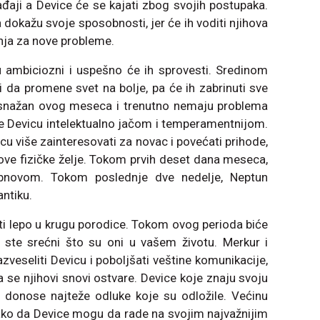
aji a Device će se kajati zbog svojih postupaka.
a dokažu svoje sposobnosti, jer će ih voditi njihova
nja za nove probleme.
 ambiciozni i uspešno će ih sprovesti. Sredinom
da promene svet na bolje, pa će ih zabrinuti sve
e snažan ovog meseca i trenutno nemaju problema
ne Devicu intelektualno jačom i temperamentnijom.
u više zainteresovati za novac i povećati prihode,
hove fizičke želje. Tokom prvih deset dana meseca,
 obnovom. Tokom poslednje dve nedelje, Neptun
ntiku.
ati lepo u krugu porodice. Tokom ovog perioda biće
 ste srećni što su oni u vašem životu. Merkur i
zveseliti Devicu i poboljšati veštine komunikacije,
a se njihovi snovi ostvare. Device koje znaju svoju
 donose najteže odluke koje su odložile. Većinu
tako da Device mogu da rade na svojim najvažnijim