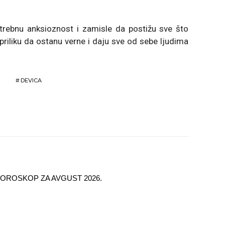
trebnu anksioznost i zamisle da postižu sve što
 priliku da ostanu verne i daju sve od sebe ljudima
#
DEVICA
OROSKOP ZA AVGUST 2026.