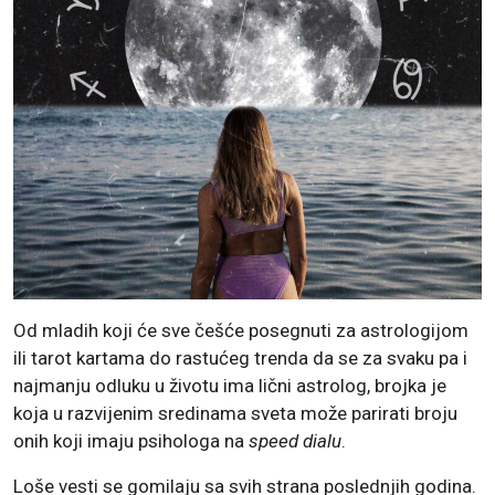
Od mladih koji će sve češće posegnuti za astrologijom
ili tarot kartama do rastućeg trenda da se za svaku pa i
najmanju odluku u životu ima lični astrolog, brojka je
koja u razvijenim sredinama sveta može parirati broju
onih koji imaju psihologa na
speed dialu
.
Loše vesti se gomilaju sa svih strana poslednjih godina.