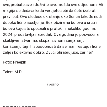
sve, probate sve i doživite sve, možda sve odjednom. Ali
magija se dešava kada verujete sebi da ćete izabrati
pravi put. Ovo sledeće okretanje oko Sunca takođe nudi
duboko lično isceljenje. Bez obzira na bolove u srcu i
bolove koje ste spoznali u proteklih nekoliko godina,
2024. predstavlja napredak. Ova godina je posvećena
škakljivim stvarima, ekspanzivnom sanjarenju i
korišćenju tajnih sposobnosti da se manifestuju i lične
želje i kolektivno dobro. Zvuči ohrabrujuće, zar ne?
Foto: Freepik
Tekst: M.Đ.
#
ASTRO