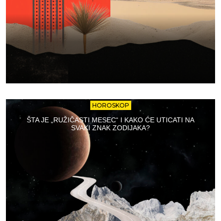
HOROSKOP
ŠTA JE „RUŽIČASTI MESEC“ I KAKO ĆE UTICATI NA
SVAKI ZNAK ZODIJAKA?