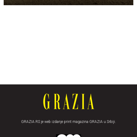
GRAZIA.RS je web izdanje print magazina GRAZIA u Srbiji.