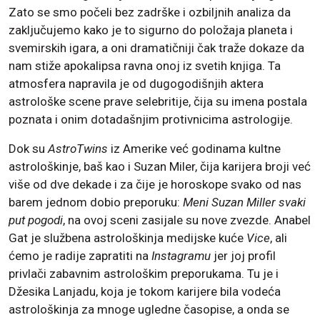
Zato se smo počeli bez zadrške i ozbiljnih analiza da
zaključujemo kako je to sigurno do položaja planeta i
svemirskih igara, a oni dramatičniji čak traže dokaze da
nam stiže apokalipsa ravna onoj iz svetih knjiga. Ta
atmosfera napravila je od dugogodišnjih aktera
astrološke scene prave selebritije, čija su imena postala
poznata i onim dotadašnjim protivnicima astrologije.
Dok su
AstroTwins
iz Amerike već godinama kultne
astrološkinje, baš kao i Suzan Miler, čija karijera broji već
više od dve dekade i za čije je horoskope svako od nas
barem jednom dobio preporuku:
Meni Suzan Miller svaki
put pogodi
, na ovoj sceni zasijale su nove zvezde. Anabel
Gat je službena astrološkinja medijske kuće
Vice
, ali
ćemo je radije zapratiti na
Instagramu
jer joj profil
privlači zabavnim astrološkim preporukama. Tu je i
Džesika Lanjadu, koja je tokom karijere bila vodeća
astrološkinja za mnoge ugledne časopise, a onda se