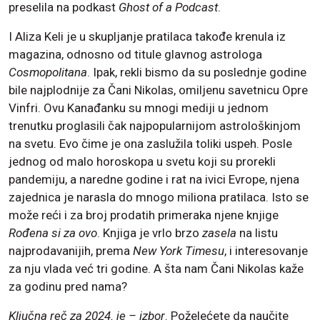
preselila na podkast
Ghost of a Podcast
.
I Aliza Keli je u skupljanje pratilaca takođe krenula iz
magazina, odnosno od titule glavnog astrologa
Cosmopolitana
. Ipak, rekli bismo da su poslednje godine
bile najplodnije za Čani Nikolas, omiljenu savetnicu Opre
Vinfri. Ovu Kanađanku su mnogi mediji u jednom
trenutku proglasili čak najpopularnijom astrološkinjom
na svetu. Evo čime je ona zaslužila toliki uspeh. Posle
jednog od malo horoskopa u svetu koji su prorekli
pandemiju, a naredne godine i rat na ivici Evrope, njena
zajednica je narasla do mnogo miliona pratilaca. Isto se
može reći i za broj prodatih primeraka njene knjige
Rođena si za ovo
. Knjiga je vrlo brzo
zasela
na listu
najprodavanijih, prema
New York Timesu
, i interesovanje
za nju vlada već tri godine. A šta nam Čani Nikolas kaže
za godinu pred nama?
Ključna reč za 2024. je – izbor
. Poželećete da naučite