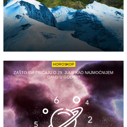
HOROSKOP
ZAŠTO SVI PRIČAJU O 29. JULU KAO NAJMOĆNIJEM
DANU U GODINI?