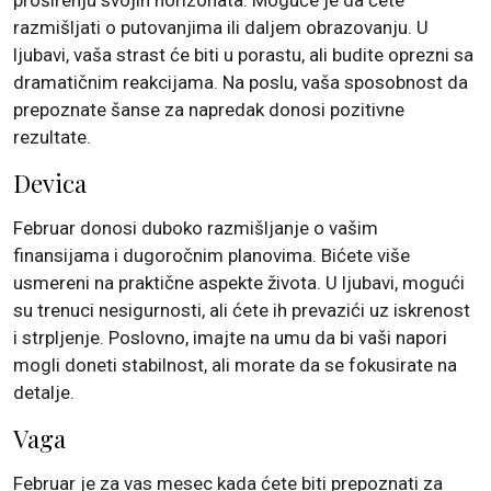
proširenju svojih horizonata. Moguće je da ćete
razmišljati o putovanjima ili daljem obrazovanju. U
ljubavi, vaša strast će biti u porastu, ali budite oprezni sa
dramatičnim reakcijama. Na poslu, vaša sposobnost da
prepoznate šanse za napredak donosi pozitivne
rezultate.
Devica
Februar donosi duboko razmišljanje o vašim
finansijama i dugoročnim planovima. Bićete više
usmereni na praktične aspekte života. U ljubavi, mogući
su trenuci nesigurnosti, ali ćete ih prevazići uz iskrenost
i strpljenje. Poslovno, imajte na umu da bi vaši napori
mogli doneti stabilnost, ali morate da se fokusirate na
detalje.
Vaga
Februar je za vas mesec kada ćete biti prepoznati za