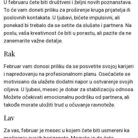
U februaru ćete biti društveni i željni novih poznanstava.
To će vam doneti priliku za proširenje kruga prijatelja ili
poslovnih kontakata. U ljubavi, bićete impulsivni, ali
ponekad bi trebalo da se setite da slušate i partnera. Na
poslu, vaša kreativnost će biti u porastu, ali pazite da ne
zanemarite važne detalje.
Rak
Februar vam donosi priliku da se posvetite svojoj karijeri
i napredovanju na profesionalnom planu. Osećaćete se
motivisano da ulažete dodatni napor u ostvarenje svojih
ciljeva. U ljubavi, mesec je dobar za stabilizaciju odnosa.
Možete očekivati emocionalnu podršku od partnera, ali
takođe morate uložiti trud u očuvanje ravnoteže.
Lav
Za vas, februar je mesec u kojem ćete biti usmereni ka