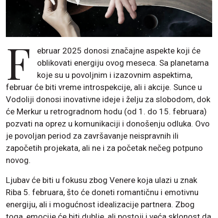
F
ebruar 2025 donosi značajne aspekte koji će
oblikovati energiju ovog meseca. Sa planetama
koje su u povoljnim i izazovnim aspektima,
februar će biti vreme introspekcije, ali i akcije. Sunce u
Vodoliji donosi inovativne ideje i želju za slobodom, dok
će Merkur u retrogradnom hodu (od 1. do 15. februara)
pozvati na oprez u komunikaciji i donošenju odluka. Ovo
je povoljan period za završavanje neispravnih ili
započetih projekata, ali ne i za početak nečeg potpuno
novog.
Ljubav će biti u fokusu zbog Venere koja ulazi u znak
Riba 5. februara, što će doneti romantičnu i emotivnu
energiju, ali i mogućnost idealizacije partnera. Zbog
toga, emocije će biti dublje, ali postoji i veća sklonost da