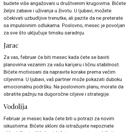
budete više angažovani u društvenim krugovima. Bićete
željni zabave i uživanja u životu. U ljubavi, možete
očekivati uzbudljive trenutke, ali pazite da ne preterate
sa impulsivnim odlukama. Poslovno, mesec je povoljan
za sve što uključuje timsku saradnju.
Jarac
Za vas, februar će biti mesec kada ćete se baviti
planovima vezanim za vašu karijeru i ličnu stabilnost.
Bićete motivisani da napravite korake prema većim
ciljevima. U ljubavi, vaš partner može pokazati duboku
emocionalnu podršku. Na poslovnom planu, morate da
obratite pažnju na dugoročne ciljeve i strategije.
Vodolija
Februar je mesec kada ćete biti u potrazi za novim
iskustvima. Bićete skloni da istražujete nepoznate