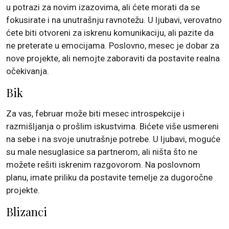
u potrazi za novim izazovima, ali ćete morati da se
fokusirate i na unutrašnju ravnotežu. U ljubavi, verovatno
ćete biti otvoreni za iskrenu komunikaciju, ali pazite da
ne preterate u emocijama. Poslovno, mesec je dobar za
nove projekte, ali nemojte zaboraviti da postavite realna
očekivanja.
Bik
Za vas, februar može biti mesec introspekcije i
razmišljanja o prošlim iskustvima. Bićete više usmereni
na sebe i na svoje unutrašnje potrebe. U ljubavi, moguće
su male nesuglasice sa partnerom, ali ništa što ne
možete rešiti iskrenim razgovorom. Na poslovnom
planu, imate priliku da postavite temelje za dugoročne
projekte.
Blizanci