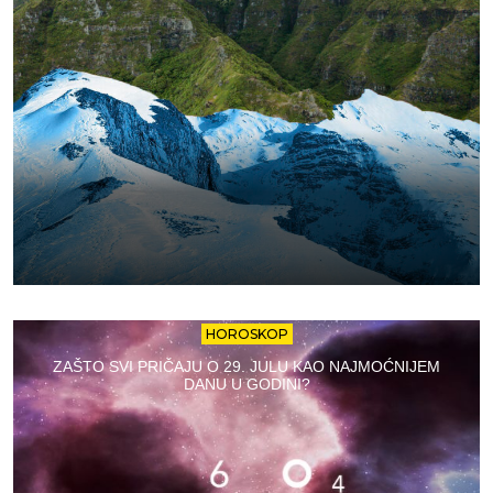
HOROSKOP
ZAŠTO SVI PRIČAJU O 29. JULU KAO NAJMOĆNIJEM
DANU U GODINI?