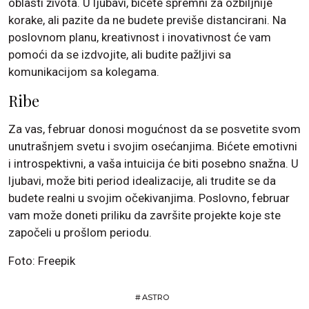
oblasti života. U ljubavi, bićete spremni za ozbiljnije
korake, ali pazite da ne budete previše distancirani. Na
poslovnom planu, kreativnost i inovativnost će vam
pomoći da se izdvojite, ali budite pažljivi sa
komunikacijom sa kolegama.
Ribe
Za vas, februar donosi mogućnost da se posvetite svom
unutrašnjem svetu i svojim osećanjima. Bićete emotivni
i introspektivni, a vaša intuicija će biti posebno snažna. U
ljubavi, može biti period idealizacije, ali trudite se da
budete realni u svojim očekivanjima. Poslovno, februar
vam može doneti priliku da završite projekte koje ste
započeli u prošlom periodu.
Foto: Freepik
#
ASTRO