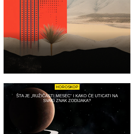
HOROSKOP
ŠTA JE „RUŽIČASTI MESEC“ I KAKO ĆE UTICATI NA
SVAKI ZNAK ZODIJAKA?