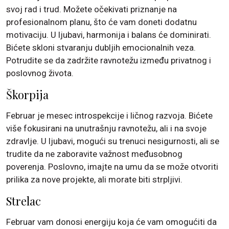
svoj rad i trud. Možete očekivati priznanje na
profesionalnom planu, što će vam doneti dodatnu
motivaciju. U ljubavi, harmonija i balans će dominirati.
Bićete skloni stvaranju dubljih emocionalnih veza.
Potrudite se da zadržite ravnotežu između privatnog i
poslovnog života.
Škorpija
Februar je mesec introspekcije i ličnog razvoja. Bićete
više fokusirani na unutrašnju ravnotežu, ali i na svoje
zdravlje. U ljubavi, mogući su trenuci nesigurnosti, ali se
trudite da ne zaboravite važnost međusobnog
poverenja. Poslovno, imajte na umu da se može otvoriti
prilika za nove projekte, ali morate biti strpljivi.
Strelac
Februar vam donosi energiju koja će vam omogućiti da