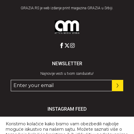
GRAZIA.RS je web izdanje print magazina GRAZIA u Srbiji.
NEWSLETTER
Najnovije vesti u tvom sanducetu!
INSTAGRAM FEED
Pratite nas
@graziaserbia
Koristimo kolačiće kako bismo vam obezbedili najbolje
moguće iskustvo na našem sajtu. Možete saznati više o