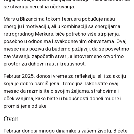
se stvaraju nerealna očekivanja.
Mars u Blizancima tokom februara pobuđuje našu
energiju i motivaciju, ali u kombinaciji sa energijama
retrogradnog Merkura, biće potrebno više strpljenja,
posebno u odnosima i svakodnevnim obavezama. Ovaj
mesec nas poziva da budemo pažljiviji, da se posvetimo
završavanju započetih stvari, a istovremeno otvorimo
prostor za duhovni rast i kreativnost.
Februar 2025. donosi vreme za refleksiju, ali i za akciju
koja je dobro osmišljena i temeljna. Iskoristite ovaj
mesec da razmislite o svojim željama, strahovima i
očekivanjima, kako biste u budućnosti doneli mudre i
promišljene odluke.
Ovan
Februar donosi mnogo dinamike u vašem životu. Bićete