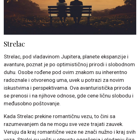
Strelac
Strelac, pod vladavinom Jupitera, planete ekspanzije i
avanture, poznat je po optimističnoj prirodi i slobodnom
duhu. Osobe rođene pod ovim znakom su inherentno
radoznale i otvorenog uma, uvek u potrazi za novim
iskustvima i perspektivama. Ova avanturistička priroda
se prenosi i na njihove odnose, gde cene ličnu slobodu i
međusobno poštovanje.
Kada Strelac prekine romantičnu vezu, to čini sa
razumevanjem da ne mogu sve veze trajati zauvek.
Veruju da kraj romantične veze ne znači nužno i kraj svih
veza. Strelci su vešti u otpustu ogorčenja i gledanju šire