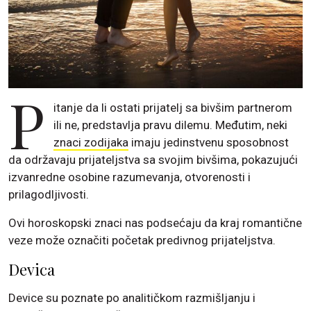
P
itanje da li ostati prijatelj sa bivšim partnerom
ili ne, predstavlja pravu dilemu. Međutim, neki
znaci zodijaka
imaju jedinstvenu sposobnost
da održavaju prijateljstva sa svojim bivšima, pokazujući
izvanredne osobine razumevanja, otvorenosti i
prilagodljivosti.
Ovi horoskopski znaci nas podsećaju da kraj romantične
veze može označiti početak predivnog prijateljstva.
Devica
Device su poznate po analitičkom razmišljanju i