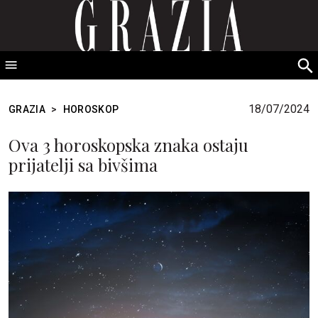
GRAZIA Srbija
S
fo
18/07/2024
GRAZIA
>
HOROSKOP
Ova 3 horoskopska znaka ostaju
prijatelji sa bivšima