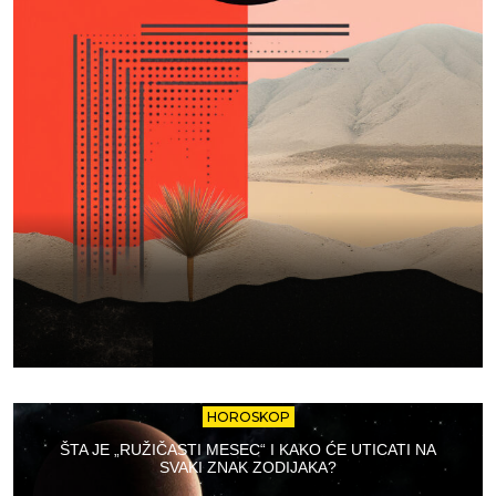
HOROSKOP
ŠTA JE „RUŽIČASTI MESEC“ I KAKO ĆE UTICATI NA
SVAKI ZNAK ZODIJAKA?