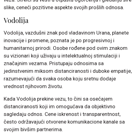
slike, ceneći pozitivne aspekte svojih prošlih odnosa.
Vodolija
Vodolija, vazdušni znak pod vladavinom Urana, planete
inovacije i promene, poznata je po progresivnoj i
humanitarnoj prirodi. Osobe rođene pod ovim znakom
su vizionari koji uživaju u intelektualnoj stimulaciji i
značajnim vezama. Pristupaju odnosima sa
jedinstvenim miksom distanciranosti i duboke empatije,
razumevajući da svaka osoba koju sretnu dodaje
vrednost njihovom životu.
Kada Vodolija prekine vezu, to čini sa osećajem
distanciranosti koji im omogućava da objektivno
sagledaju odnos. Cene iskrenost i transparentnost,
često održavajući otvorene komunikacione kanale sa
svojim bivšim partnerima.