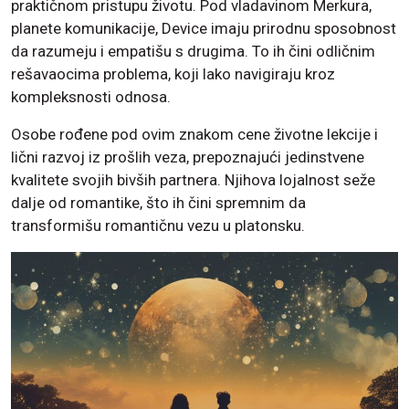
praktičnom pristupu životu. Pod vladavinom Merkura,
planete komunikacije, Device imaju prirodnu sposobnost
da razumeju i empatišu s drugima. To ih čini odličnim
rešavaocima problema, koji lako navigiraju kroz
kompleksnosti odnosa.
Osobe rođene pod ovim znakom cene životne lekcije i
lični razvoj iz prošlih veza, prepoznajući jedinstvene
kvalitete svojih bivših partnera. Njihova lojalnost seže
dalje od romantike, što ih čini spremnim da
transformišu romantičnu vezu u platonsku.