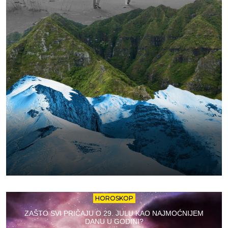
HOROSKOP
ZAŠTO SVI PRIČAJU O 29. JULU KAO NAJMOĆNIJEM
DANU U GODINI?