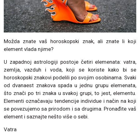
Možda znate vaš horoskopski znak, ali znate li koji
element vlada njime?
U zapadnoj astrologiji postoje četiri elemenata: vatra,
zemlja, vazduh i voda, koji se koriste kako bi se
horoskopski znakovi podelili po svojim osobinama. Svaki
od dvanaest znakova spada u jednu grupu elemenata,
što znači po tri znaka u svakoj grupi, to jest, elementu.
Elementi označavaju tendencije individue i način na koji
se povezujemo sa prirodom i sa drugima. Pronađite vaš
element i saznajte nešto više o sebi.
Vatra