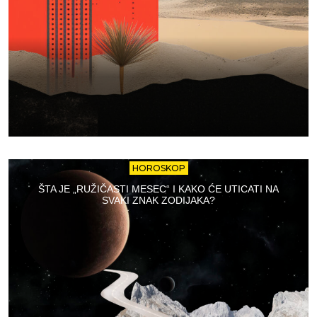
HOROSKOP
ŠTA JE „RUŽIČASTI MESEC“ I KAKO ĆE UTICATI NA
SVAKI ZNAK ZODIJAKA?