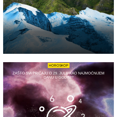
HOROSKOP
ZAŠTO SVI PRIČAJU O 29. JULU KAO NAJMOĆNIJEM
DANU U GODINI?