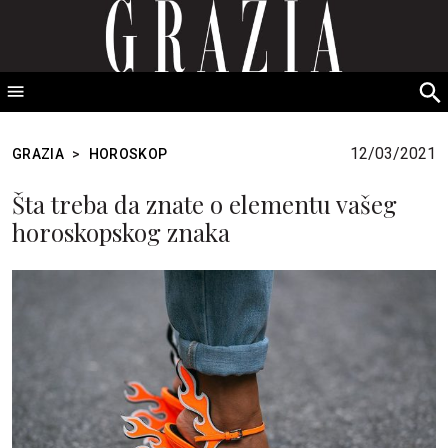
GRAZIA Srbija
S
fo
12/03/2021
GRAZIA
>
HOROSKOP
Šta treba da znate o elementu vašeg
horoskopskog znaka