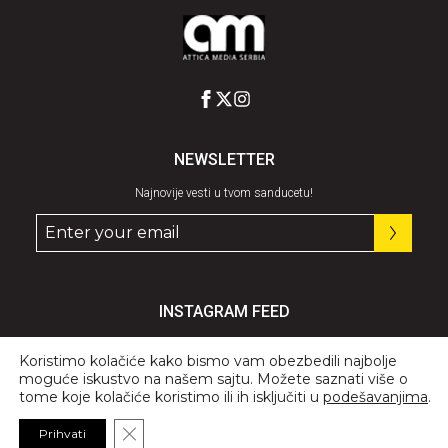
NEWSLETTER
Najnovije vesti u tvom sanducetu!
INSTAGRAM FEED
Pratite nas
@graziaserbia
Koristimo kolačiće kako bismo vam obezbedili najbolje
moguće iskustvo na našem sajtu. Možete saznati više o
tome koje kolačiće koristimo ili ih isključiti u
podešavanjima
.
Close GDPR Cookie Banner
Prihvati
© 2026 All Rights Reserved, GRAZIA.