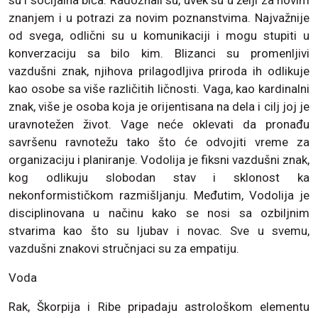
su i socijalna bića. Radoznali su, uvek su u želji za novim
znanjem i u potrazi za novim poznanstvima. Najvažnije
od svega, odlični su u komunikaciji i mogu stupiti u
konverzaciju sa bilo kim. Blizanci su promenljivi
vazdušni znak, njihova prilagodljiva priroda ih odlikuje
kao osobe sa više različitih ličnosti. Vaga, kao kardinalni
znak, više je osoba koja je orijentisana na dela i cilj joj je
uravnotežen život. Vage neće oklevati da pronađu
savršenu ravnotežu tako što će odvojiti vreme za
organizaciju i planiranje. Vodolija je fiksni vazdušni znak,
kog odlikuju slobodan stav i sklonost ka
nekonformističkom razmišljanju. Međutim, Vodolija je
disciplinovana u načinu kako se nosi sa ozbiljnim
stvarima kao što su ljubav i novac. Sve u svemu,
vazdušni znakovi stručnjaci su za empatiju.
Voda
Rak, Škorpija i Ribe pripadaju astrološkom elementu