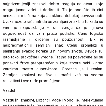
najprizemljeniji znakovi, dobro reaguju na stvari koje
mogu jasno videti i dodirnuti. To je ono što ih čini
senzualnim bićima koja su sklona dubokoj povezanosti.
Uvek možete računati da će zemljani znak biti tu kada su
vam je najpotrebnije – oni veruju da je njihova
odgovornost da vam pruže podršku. Cene logičko
razmišljanje i oličenje su pouzdanosti. Bik je
najpragmatičniji zemljani znak, utehu pronalazi u
planiranju svakog koraka u njihovom životu. Device su,
isto tako, praktične i vredne. Trajno su posvećene ali su
ponekad žrtve preopterećenja koje stvore sebi. Jarac
zauzima mesto supervizora. Oprezan je i realan.
Zemljani znakovi ne žive u mašti, već su veoma
realistični i sve rade promišljeno.
Vazduh
Vazdušni znakovi, Blizanci, Vage i Vodolije, intelektualna