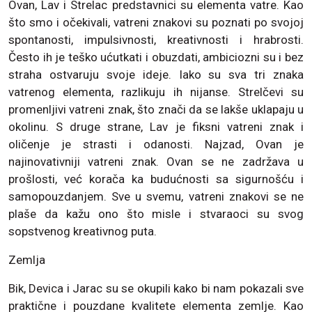
Ovan, Lav i Strelac predstavnici su elementa vatre. Kao
što smo i očekivali, vatreni znakovi su poznati po svojoj
spontanosti, impulsivnosti, kreativnosti i hrabrosti.
Često ih je teško ućutkati i obuzdati, ambiciozni su i bez
straha ostvaruju svoje ideje. Iako su sva tri znaka
vatrenog elementa, razlikuju ih nijanse. Strelčevi su
promenljivi vatreni znak, što znači da se lakše uklapaju u
okolinu. S druge strane, Lav je fiksni vatreni znak i
oličenje je strasti i odanosti. Najzad, Ovan je
najinovativniji vatreni znak. Ovan se ne zadržava u
prošlosti, već korača ka budućnosti sa sigurnošću i
samopouzdanjem. Sve u svemu, vatreni znakovi se ne
plaše da kažu ono što misle i stvaraoci su svog
sopstvenog kreativnog puta.
Zemlja
Bik, Devica i Jarac su se okupili kako bi nam pokazali sve
praktične i pouzdane kvalitete elementa zemlje. Kao