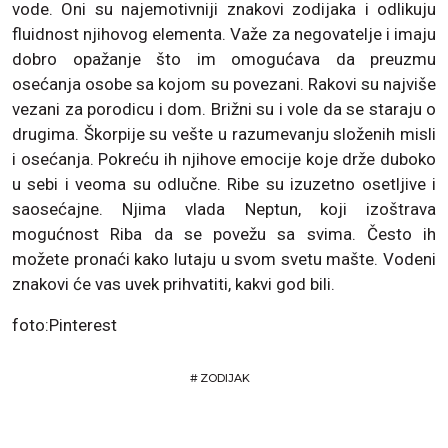
vode. Oni su najemotivniji znakovi zodijaka i odlikuju
fluidnost njihovog elementa. Važe za negovatelje i imaju
dobro opažanje što im omogućava da preuzmu
osećanja osobe sa kojom su povezani. Rakovi su najviše
vezani za porodicu i dom. Brižni su i vole da se staraju o
drugima. Škorpije su vešte u razumevanju složenih misli
i osećanja. Pokreću ih njihove emocije koje drže duboko
u sebi i veoma su odlučne. Ribe su izuzetno osetljive i
saosećajne. Njima vlada Neptun, koji izoštrava
mogućnost Riba da se povežu sa svima. Često ih
možete pronaći kako lutaju u svom svetu mašte. Vodeni
znakovi će vas uvek prihvatiti, kakvi god bili.
foto:Pinterest
#
ZODIJAK