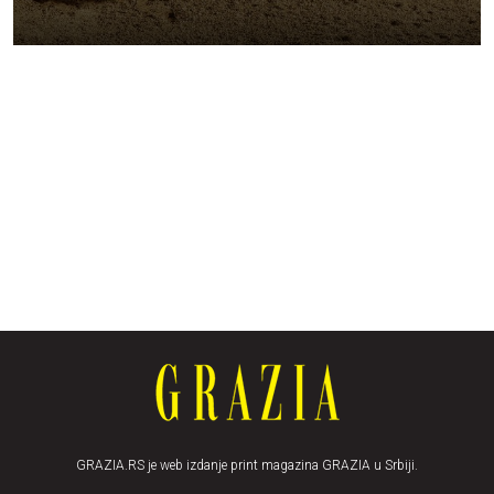
GRAZIA.RS je web izdanje print magazina GRAZIA u Srbiji.