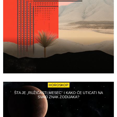
HOROSKOP
ŠTA JE „RUŽIČASTI MESEC“ I KAKO ĆE UTICATI NA
SVAKI ZNAK ZODIJAKA?