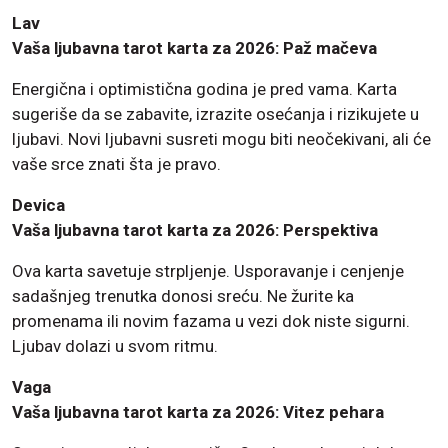
Lav
Vaša ljubavna tarot karta za 2026: Paž mačeva
Energična i optimistična godina je pred vama. Karta
sugeriše da se zabavite, izrazite osećanja i rizikujete u
ljubavi. Novi ljubavni susreti mogu biti neočekivani, ali će
vaše srce znati šta je pravo.
Devica
Vaša ljubavna tarot karta za 2026: Perspektiva
Ova karta savetuje strpljenje. Usporavanje i cenjenje
sadašnjeg trenutka donosi sreću. Ne žurite ka
promenama ili novim fazama u vezi dok niste sigurni.
Ljubav dolazi u svom ritmu.
Vaga
Vaša ljubavna tarot karta za 2026: Vitez pehara