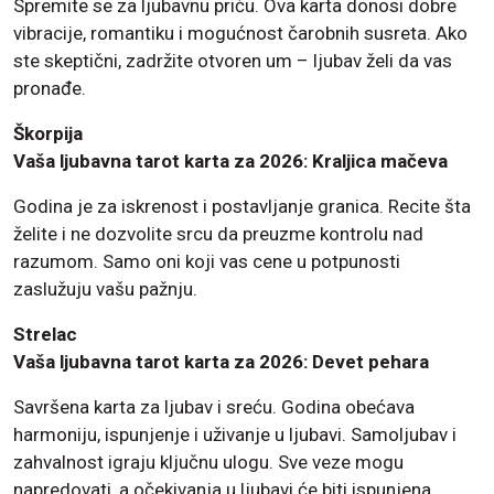
Spremite se za ljubavnu priču. Ova karta donosi dobre
vibracije, romantiku i mogućnost čarobnih susreta. Ako
ste skeptični, zadržite otvoren um – ljubav želi da vas
pronađe.
Škorpija
Vaša ljubavna tarot karta za 2026: Kraljica mačeva
Godina je za iskrenost i postavljanje granica. Recite šta
želite i ne dozvolite srcu da preuzme kontrolu nad
razumom. Samo oni koji vas cene u potpunosti
zaslužuju vašu pažnju.
Strelac
Vaša ljubavna tarot karta za 2026: Devet pehara
Savršena karta za ljubav i sreću. Godina obećava
harmoniju, ispunjenje i uživanje u ljubavi. Samoljubav i
zahvalnost igraju ključnu ulogu. Sve veze mogu
napredovati, a očekivanja u ljubavi će biti ispunjena.