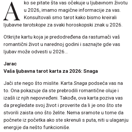
A
ko se pitate šta vas očekuje u ljubavnom životu
u 2026, imamo magične informacije za vas.
Konsultovali smo tarot kako bismo kreirali
ljubavne
tarotskope
za svaki horoskopski znak u 2026.
Otkrijte kartu koja je predodređena da rastumači vaš
romantični život u narednoj godini i saznajte gde vas
ljubav može odvesti u 2026…
Jarac
Vaša ljubavna tarot karta za 2026: Snaga
Jači ste nego što mislite. Karta
Snaga
podseća vas na
to. Ona pokazuje da ste prebrodili romantične oluje i
izašli iz njih nepovređeni. Takođe, ova karta poziva vas
da pregledate svoj život i proverite da li je ono što ste
stvorili zaista ono što želite. Nema sramote u tome da
počnete iz početka ako ste skrenuli s puta, niti u ulaganju
energije da nešto funkcioniše.