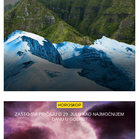
HOROSKOP
ZAŠTO SVI PRIČAJU O 29. JULU KAO NAJMOĆNIJEM
DANU U GODINI?