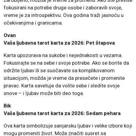
zarobljeno, možda je vreme za promenu. Ako ste previše
fokusirani na potrebe druge osobe i zaboravili svoje,
vreme je za introspektivu. Ova godina traži jasnoću u
očekivanjima i granicama.
Ovan
Vaša ljubavna tarot karta za 2026: Pet štapova
Karta upozorava na sukobe i nejednakosti u vezama.
Fokusirajte se na sebe i svoje potrebe. Ako se borite da
održite ljubav ili se suočavate sa komplikovanom
situacijom, možda je vreme da presečete i promenite
pravac. Karta savetuje da volite sebe i sledite svoje
snove – i ljubav može biti deo toga.
Bik
Vaša ljubavna tarot karta za 2026: Sedam pehara
Ova karta simbolizuje sanjarsku ljubav i velike izbore koji
mogu promeniti život. Može značiti susret sa