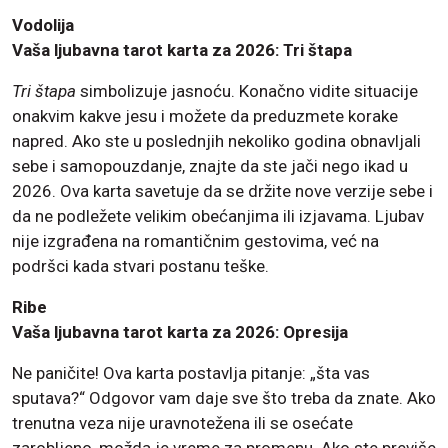
Vodolija
Vaša ljubavna tarot karta za 2026: Tri štapa
Tri štapa
simbolizuje jasnoću. Konačno vidite situacije
onakvim kakve jesu i možete da preduzmete korake
napred. Ako ste u poslednjih nekoliko godina obnavljali
sebe i samopouzdanje, znajte da ste jači nego ikad u
2026. Ova karta savetuje da se držite nove verzije sebe i
da ne podležete velikim obećanjima ili izjavama. Ljubav
nije izgrađena na romantičnim gestovima, već na
podršci kada stvari postanu teške.
Ribe
Vaša ljubavna tarot karta za 2026: Opresija
Ne paničite! Ova karta postavlja pitanje: „šta vas
sputava?“ Odgovor vam daje sve što treba da znate. Ako
trenutna veza nije uravnotežena ili se osećate