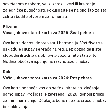
savršenom osobom, veliki korak u vezi ili kreiranje
zajedničke budućnosti. Fokusirajte se na ono što zaista
želite i budite otvoreni za romansu.
Blizanci
Vaša ljubavna tarot karta za 2026: Šest pehara
Ova karta donosi dobre vesti i harmoniju. Vaš život se
usklađuje i ljubav se vraća na red. Bez obzira da li ste
slobodni ili želite da obnovite vezu, znate šta želite.
Godina obećava ispunjenje i ravnotežu u ljubavi.
Rak
Vaša ljubavna tarot karta za 2026: Pet pehara
Ova karta podseća vas da se fokusirate na izlečenje i
samoljubav. Prošlost je završena i 2026. donosi priliku
za mir i harmoniju. Očekujte bolje i tražite sreću u ljubavi
bez oklevanja.