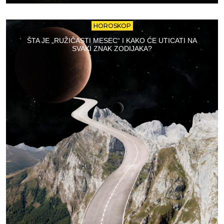
HOROSKOP
ŠTA JE „RUŽIČASTI MESEC“ I KAKO ĆE UTICATI NA
SVAKI ZNAK ZODIJAKA?