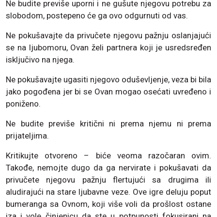
Ne budite previše uporni i ne gušute njegovu potrebu za
slobodom, postepeno će ga ovo odgurnuti od vas.
Ne pokušavajte da privučete njegovu pažnju oslanjajući
se na ljubomoru, Ovan želi partnera koji je usredsređen
isključivo na njega.
Ne pokušavajte ugasiti njegovo oduševljenje, veza bi bila
jako pogođena jer bi se Ovan mogao osećati uvređeno i
poniženo.
Ne budite previše kritični ni prema njemu ni prema
prijateljima.
Kritikujte otvoreno – biće veoma razočaran ovim.
Takođe, nemojte dugo da ga nervirate i pokušavati da
privučete njegovu pažnju flertujući sa drugima ili
aludirajući na stare ljubavne veze. Ove igre deluju poput
bumeranga sa Ovnom, koji više voli da prošlost ostane
iza i vole činjenicu da ste u potpunosti fokusirani na