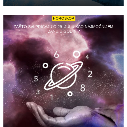
HOROSKOP
ZAŠTO SVI PRIČAJU O 29. JULU KAO NAJMOĆNIJEM
DANU U GODINI?