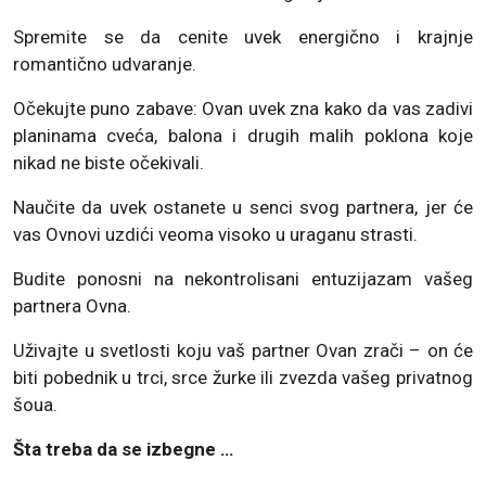
Spremite se da cenite uvek energično i krajnje
romantično udvaranje.
Očekujte puno zabave: Ovan uvek zna kako da vas zadivi
planinama cveća, balona i drugih malih poklona koje
nikad ne biste očekivali.
Naučite da uvek ostanete u senci svog partnera, jer će
vas Ovnovi uzdići veoma visoko u uraganu strasti.
Budite ponosni na nekontrolisani entuzijazam vašeg
partnera Ovna.
Uživajte u svetlosti koju vaš partner Ovan zrači – on će
biti pobednik u trci, srce žurke ili zvezda vašeg privatnog
šoua.
Šta treba da se izbegne …