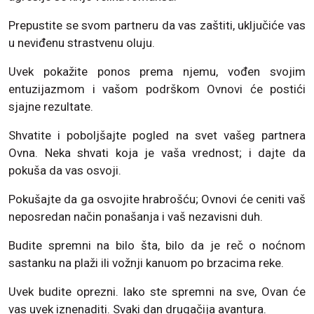
Prepustite se svom partneru da vas zaštiti, uključiće vas
u neviđenu strastvenu oluju.
Uvek pokažite ponos prema njemu, vođen svojim
entuzijazmom i vašom podrškom Ovnovi će postići
sjajne rezultate.
Shvatite i poboljšajte pogled na svet vašeg partnera
Ovna. Neka shvati koja je vaša vrednost; i dajte da
pokuša da vas osvoji.
Pokušajte da ga osvojite hrabrošću; Ovnovi će ceniti vaš
neposredan način ponašanja i vaš nezavisni duh.
Budite spremni na bilo šta, bilo da je reč o noćnom
sastanku na plaži ili vožnji kanuom po brzacima reke.
Uvek budite oprezni. Iako ste spremni na sve, Ovan će
vas uvek iznenaditi. Svaki dan drugačija avantura.