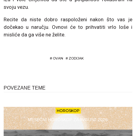
svoju vezu.
Recite da niste dobro raspoloženi nakon što vas je
dočekao u naručju. Ovnovi će to prihvatiti vrlo loše i
misliće da ga više ne želite.
#
OVAN
#
ZODIJAK
POVEZANE TEME
HOROSKOP
MESEČNI HOROSKOP ZA AVGUST 2026.