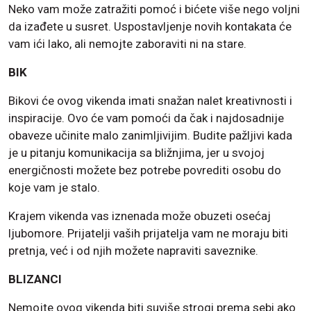
Neko vam može zatražiti pomoć i bićete više nego voljni
da izađete u susret. Uspostavljenje novih kontakata će
vam ići lako, ali nemojte zaboraviti ni na stare.
BIK
Bikovi će ovog vikenda imati snažan nalet kreativnosti i
inspiracije. Ovo će vam pomoći da čak i najdosadnije
obaveze učinite malo zanimljivijim. Budite pažljivi kada
je u pitanju komunikacija sa bližnjima, jer u svojoj
energičnosti možete bez potrebe povrediti osobu do
koje vam je stalo.
Krajem vikenda vas iznenada može obuzeti osećaj
ljubomore. Prijatelji vaših prijatelja vam ne moraju biti
pretnja, već i od njih možete napraviti saveznike.
BLIZANCI
Nemojte ovog vikenda biti suviše strogi prema sebi ako