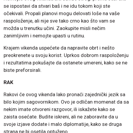
se ispostavi da stvari baš i ne idu tokom koji ste
očekivali. Propali planovi mogu delovati loše na vaše
raspoloženje, ali nije sve tako crno kao što vam se
možda u trenutku učini. Zaokupite misli nečim
zanimljivim i nemojte upasti u rutinu.
Krajem vikenda uspećete da napravite obrt i nešto
preokrenete u svoju korist. Uprkos dobrom raspoloženju
i rezultatima pokušajte da ostanete umereni, kako se ne
biste preforsirali.
RAK
Rakovi će ovog vikenda lako pronaći zajednički jezik sa
bilo kojim sagovornikom. Ovo je odličan momenat da sa
nekim imate otvoreni razgovor, ili iskažete kako se
zaista osećate. Budite iskreni, ali ne zaboravite da u
svoje izjave dodate i malo diplomatije, kako se druga
strana ne bi osetila optuženo.