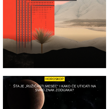
HOROSKOP
ŠTA JE „RUŽIČASTI MESEC“ I KAKO ĆE UTICATI NA
SVAKI ZNAK ZODIJAKA?