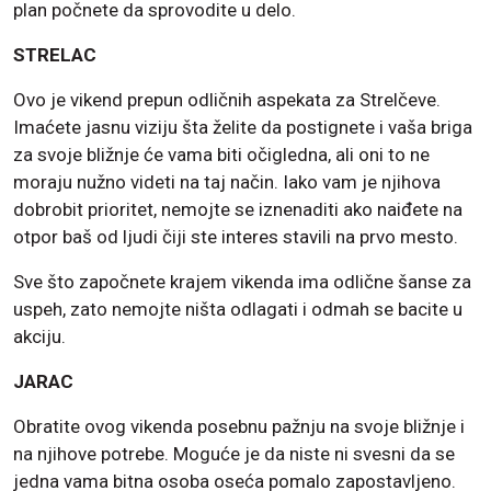
plan počnete da sprovodite u delo.
STRELAC
Ovo je vikend prepun odličnih aspekata za Strelčeve.
Imaćete jasnu viziju šta želite da postignete i vaša briga
za svoje bližnje će vama biti očigledna, ali oni to ne
moraju nužno videti na taj način. Iako vam je njihova
dobrobit prioritet, nemojte se iznenaditi ako naiđete na
otpor baš od ljudi čiji ste interes stavili na prvo mesto.
Sve što započnete krajem vikenda ima odlične šanse za
uspeh, zato nemojte ništa odlagati i odmah se bacite u
akciju.
JARAC
Obratite ovog vikenda posebnu pažnju na svoje bližnje i
na njihove potrebe. Moguće je da niste ni svesni da se
jedna vama bitna osoba oseća pomalo zapostavljeno.