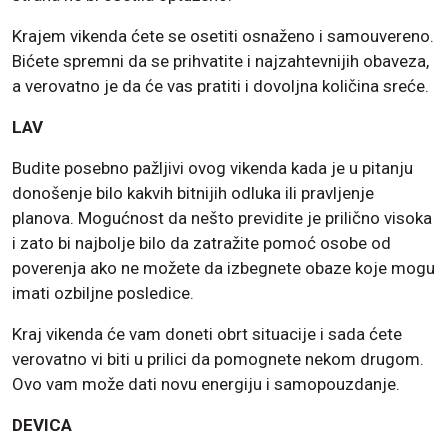
Krajem vikenda ćete se osetiti osnaženo i samouvereno.
Bićete spremni da se prihvatite i najzahtevnijih obaveza,
a verovatno je da će vas pratiti i dovoljna količina sreće.
LAV
Budite posebno pažljivi ovog vikenda kada je u pitanju
donošenje bilo kakvih bitnijih odluka ili pravljenje
planova. Mogućnost da nešto previdite je prilično visoka
i zato bi najbolje bilo da zatražite pomoć osobe od
poverenja ako ne možete da izbegnete obaze koje mogu
imati ozbiljne posledice.
Kraj vikenda će vam doneti obrt situacije i sada ćete
verovatno vi biti u prilici da pomognete nekom drugom.
Ovo vam može dati novu energiju i samopouzdanje.
DEVICA