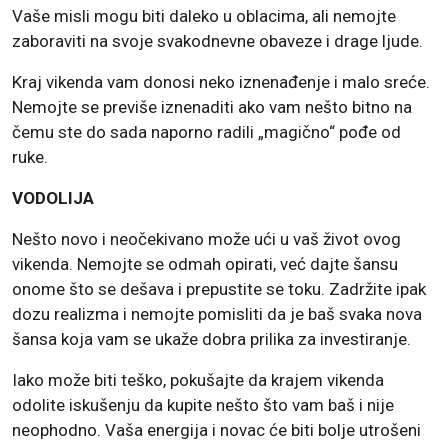
Vaše misli mogu biti daleko u oblacima, ali nemojte
zaboraviti na svoje svakodnevne obaveze i drage ljude.
Kraj vikenda vam donosi neko iznenađenje i malo sreće.
Nemojte se previše iznenaditi ako vam nešto bitno na
čemu ste do sada naporno radili „magično“ pođe od
ruke.
VODOLIJA
Nešto novo i neočekivano može ući u vaš život ovog
vikenda. Nemojte se odmah opirati, već dajte šansu
onome što se dešava i prepustite se toku. Zadržite ipak
dozu realizma i nemojte pomisliti da je baš svaka nova
šansa koja vam se ukaže dobra prilika za investiranje.
Iako može biti teško, pokušajte da krajem vikenda
odolite iskušenju da kupite nešto što vam baš i nije
neophodno. Vaša energija i novac će biti bolje utrošeni