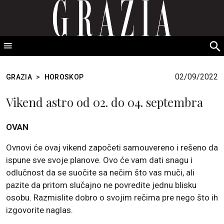
GRAZIA Srbija
S
fo
02/09/2022
GRAZIA
>
HOROSKOP
Vikend astro od 02. do 04. septembra
OVAN
Ovnovi će ovaj vikend započeti samouvereno i rešeno da
ispune sve svoje planove. Ovo će vam dati snagu i
odlučnost da se suočite sa nečim što vas muči, ali
pazite da pritom slučajno ne povredite jednu blisku
osobu. Razmislite dobro o svojim rečima pre nego što ih
izgovorite naglas.