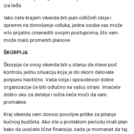
iza leđa.
Iako ćete krajem vikenda biti puni odličnih ideja i
spremni na donošenje odluka, jedna osoba vas može
vrlo prijatno iznenaditi svojim postupcima, što vam
može malo promeniti planove.
ŠKORPIJA
Škorpije će ovog vikenda biti u stanju da stave pod
kontrolu jednu situaciju koja je do skoro delovala
potpuno haotično. Vaša volja i sposobnost dobre
organizacije će biti odlučno na vašoj strani. Imaćete
dobro oko za detalje i ništa neće moći da vam
promakne.
Kraj vikenda vam donosi povoljne prilike za pitanje
kućnog budžeta. Ako ste u proteklom periodu imali plan
kako da uvećate lične finansije, sada je momenat da taj