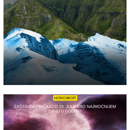
HOROSKOP
ZAŠTO SVI PRIČAJU O 29. JULU KAO NAJMOĆNIJEM
DANU U GODINI?