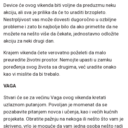
Device će ovog vikenda biti voljne da preduzmu neku
akciju, ali sva je prilika da će to uraditi brzopleto.
Nestrpljivost vas može dovesti dugoročno u ozbiljne
probleme i zato bi najbolje bilo da ako primetite da ne
možete na nešto više da čekate, jednostavno odložite
akciju za neki drugi dan.
Krajem vikenda ćete verovatno poželeti da malo
preuredite životni prostor. Nemojte upasti u zamku
poređenja svog života sa drugima, već uradite onako
kao vi mislite da bi trebalo.
VAGA
Stvari će se za većinu Vaga ovog vikenda kretati
uzlaznom putanjom. Povoljan je momenat da se
pozabavite pitanjem novca i učenja, kao i većih kućnih
projekata. Obratite pažnju na nekoga ili nešto što vam je
skriveno, vrlo je moguće da vam jedna osoba nešto radi