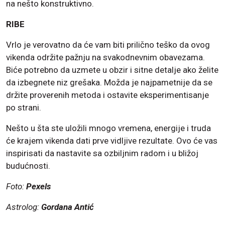
na nešto konstruktivno.
RIBE
Vrlo je verovatno da će vam biti prilično teško da ovog
vikenda održite pažnju na svakodnevnim obavezama.
Biće potrebno da uzmete u obzir i sitne detalje ako želite
da izbegnete niz grešaka. Možda je najpametnije da se
držite proverenih metoda i ostavite eksperimentisanje
po strani.
Nešto u šta ste uložili mnogo vremena, energije i truda
će krajem vikenda dati prve vidljive rezultate. Ovo će vas
inspirisati da nastavite sa ozbiljnim radom i u bližoj
budućnosti.
Foto:
Pexels
Astrolog:
Gordana Antić