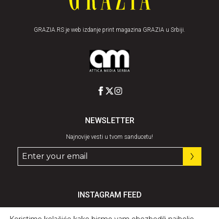
GRAZIA.RS je web izdanje print magazina GRAZIA u Srbiji.
NEWSLETTER
Najnovije vesti u tvom sanducetu!
INSTAGRAM FEED
Pratite nas
@graziaserbia