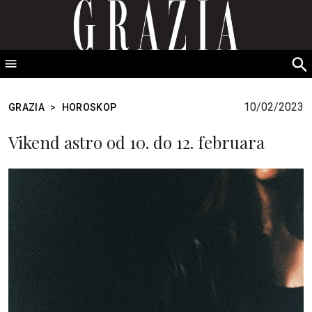
GRAZIA Srbija
S
fo
10/02/2023
GRAZIA
>
HOROSKOP
Vikend astro od 10. do 12. februara