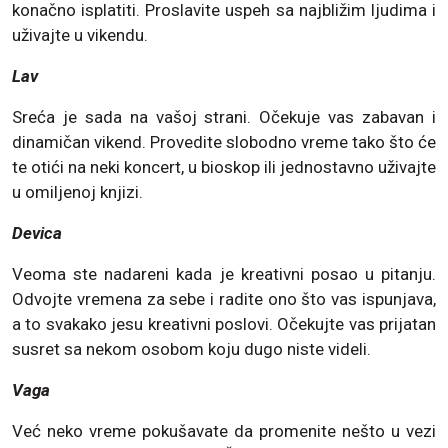
konačno isplatiti. Proslavite uspeh sa najbližim ljudima i
uživajte u vikendu.
Lav
Sreća je sada na vašoj strani. Očekuje vas zabavan i
dinamičan vikend. Provedite slobodno vreme tako što će
te otići na neki koncert, u bioskop ili jednostavno uživajte
u omiljenoj knjizi.
Devica
Veoma ste nadareni kada je kreativni posao u pitanju.
Odvojte vremena za sebe i radite ono što vas ispunjava,
a to svakako jesu kreativni poslovi. Očekujte vas prijatan
susret sa nekom osobom koju dugo niste videli.
Vaga
Već neko vreme pokušavate da promenite nešto u vezi