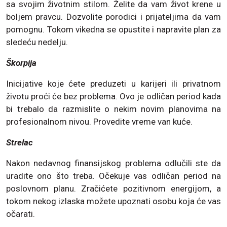
sa svojim životnim stilom. Želite da vam život krene u
boljem pravcu. Dozvolite porodici i prijateljima da vam
pomognu. Tokom vikedna se opustite i napravite plan za
sledeću nedelju.
Škorpija
Inicijative koje ćete preduzeti u karijeri ili privatnom
životu proći će bez problema. Ovo je odličan period kada
bi trebalo da razmislite o nekim novim planovima na
profesionalnom nivou. Provedite vreme van kuće.
Strelac
Nakon nedavnog finansijskog problema odlučili ste da
uradite ono što treba. Očekuje vas odličan period na
poslovnom planu. Zračićete pozitivnom energijom, a
tokom nekog izlaska možete upoznati osobu koja će vas
očarati.