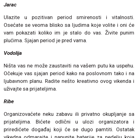
Jarac
Ulazite u pozitivan period smirenosti i vitalnosti.
Osećate se veoma blisko sa ljudima koje volite i oni će
vam pokazati koliko im je stalo do vas. Živite punim
plućima. Sjajan period je pred vama.
Vodolija
Ništa vas ne može zaustaviti na vašem putu ka uspehu.
Očekuje vas sjajan period kako na poslovnom tako i na
ljubavnom planu. Radite nešto kreativno ovog vikenda i
uživajte sa prijateljima.
Ribe
Organizovaćete neku zabavu ili privatno okupljanje sa
prijateljima. Bićete odlični u ulozi organizatora i
priredićete događaj koji će se dugo pamtiti. Ostatak
vikedna odmarajte i napunite baterije za nedelju koja