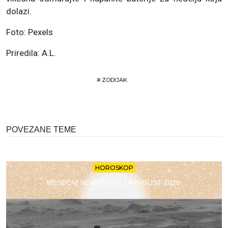
dolazi.
Foto: Pexels
Priredila: A.L.
#
ZODIJAK
POVEZANE TEME
HOROSKOP
MESEČNI HOROSKOP ZA AVGUST 2026.