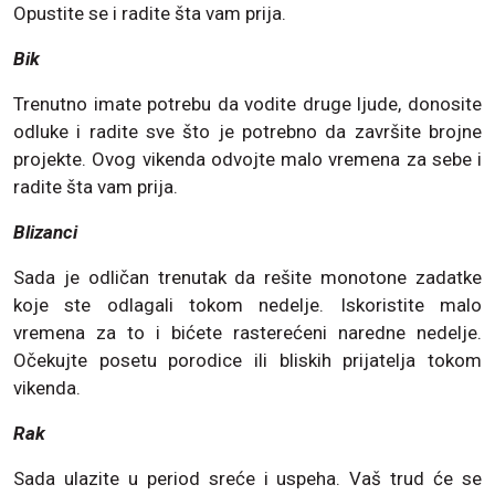
Opustite se i radite šta vam prija.
Bik
Trenutno imate potrebu da vodite druge ljude, donosite
odluke i radite sve što je potrebno da završite brojne
projekte. Ovog vikenda odvojte malo vremena za sebe i
radite šta vam prija.
Blizanci
Sada je odličan trenutak da rešite monotone zadatke
koje ste odlagali tokom nedelje. Iskoristite malo
vremena za to i bićete rasterećeni naredne nedelje.
Očekujte posetu porodice ili bliskih prijatelja tokom
vikenda.
Rak
Sada ulazite u period sreće i uspeha. Vaš trud će se