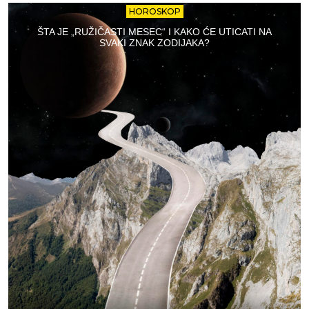
HOROSKOP
ŠTA JE „RUŽIČASTI MESEC“ I KAKO ĆE UTICATI NA
SVAKI ZNAK ZODIJAKA?