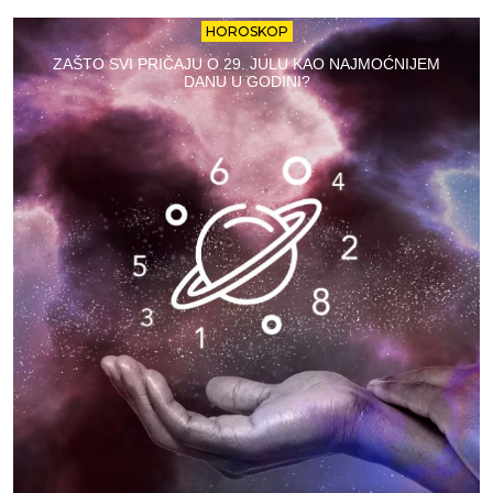
HOROSKOP
ZAŠTO SVI PRIČAJU O 29. JULU KAO NAJMOĆNIJEM
DANU U GODINI?