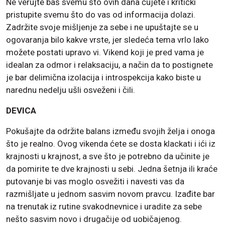
Ne verujte baš svemu što ovih dana čujete i kritički
pristupite svemu što do vas od informacija dolazi.
Zadržite svoje mišljenje za sebe i ne upuštajte se u
ogovaranja bilo kakve vrste, jer sledeća tema vrlo lako
možete postati upravo vi. Vikend koji je pred vama je
idealan za odmor i relaksaciju, a način da to postignete
je bar delimična izolacija i introspekcija kako biste u
narednu nedelju ušli osveženi i čili.
DEVICA
Pokušajte da održite balans između svojih želja i onoga
što je realno. Ovog vikenda ćete se dosta klackati i ići iz
krajnosti u krajnost, a sve što je potrebno da učinite je
da pomirite te dve krajnosti u sebi. Jedna šetnja ili kraće
putovanje bi vas moglo osvežiti i navesti vas da
razmišljate u jednom sasvim novom pravcu. Izađite bar
na trenutak iz rutine svakodnevnice i uradite za sebe
nešto sasvim novo i drugačije od uobičajenog.