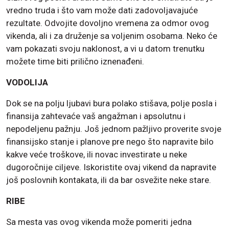
vredno truda i što vam može dati zadovoljavajuće
rezultate. Odvojite dovoljno vremena za odmor ovog
vikenda, ali i za druženje sa voljenim osobama. Neko će
vam pokazati svoju naklonost, a vi u datom trenutku
možete time biti prilično iznenađeni.
VODOLIJA
Dok se na polju ljubavi bura polako stišava, polje posla i
finansija zahtevaće vaš angažman i apsolutnu i
nepodeljenu pažnju. Još jednom pažljivo proverite svoje
finansijsko stanje i planove pre nego što napravite bilo
kakve veće troškove, ili novac investirate u neke
dugoročnije ciljeve. Iskoristite ovaj vikend da napravite
još poslovnih kontakata, ili da bar osvežite neke stare.
RIBE
Sa mesta vas ovog vikenda može pomeriti jedna