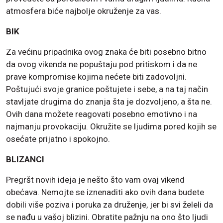
atmosfera biće najbolje okruženje za vas.
BIK
Za većinu pripadnika ovog znaka će biti posebno bitno
da ovog vikenda ne popuštaju pod pritiskom i da ne
prave kompromise kojima nećete biti zadovoljni.
Poštujući svoje granice poštujete i sebe, a na taj način
stavljate drugima do znanja šta je dozvoljeno, a šta ne.
Ovih dana možete reagovati posebno emotivno i na
najmanju provokaciju. Okružite se ljudima pored kojih se
osećate prijatno i spokojno.
BLIZANCI
Pregršt novih ideja je nešto što vam ovaj vikend
obećava. Nemojte se iznenaditi ako ovih dana budete
dobili više poziva i poruka za druženje, jer bi svi želeli da
se nađu u vašoj blizini. Obratite pažnju na ono što ljudi