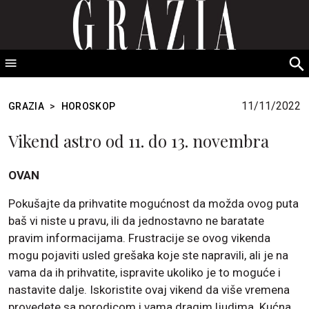
GRAZIA Srbija
S
fo
11/11/2022
GRAZIA
>
HOROSKOP
Vikend astro od 11. do 13. novembra
OVAN
Pokušajte da prihvatite mogućnost da možda ovog puta
baš vi niste u pravu, ili da jednostavno ne baratate
pravim informacijama. Frustracije se ovog vikenda
mogu pojaviti usled grešaka koje ste napravili, ali je na
vama da ih prihvatite, ispravite ukoliko je to moguće i
nastavite dalje. Iskoristite ovaj vikend da više vremena
provedete sa porodicom i vama dragim ljudima. Kućna