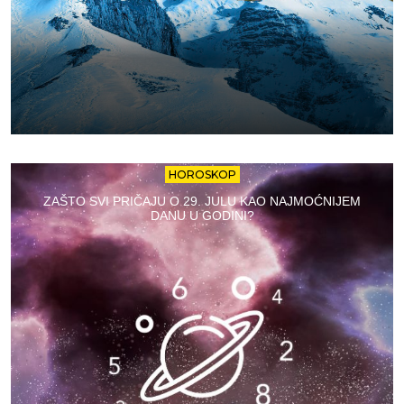
HOROSKOP
ZAŠTO SVI PRIČAJU O 29. JULU KAO NAJMOĆNIJEM
DANU U GODINI?