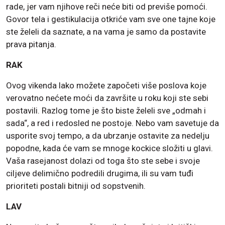
rade, jer vam njihove reči neće biti od previše pomoći.
Govor tela i gestikulacija otkriće vam sve one tajne koje
ste želeli da saznate, a na vama je samo da postavite
prava pitanja.
RAK
Ovog vikenda lako možete započeti više poslova koje
verovatno nećete moći da završite u roku koji ste sebi
postavili. Razlog tome je što biste želeli sve „odmah i
sada“, a red i redosled ne postoje. Nebo vam savetuje da
usporite svoj tempo, a da ubrzanje ostavite za nedelju
popodne, kada će vam se mnoge kockice složiti u glavi.
Vaša rasejanost dolazi od toga što ste sebe i svoje
ciljeve delimično podredili drugima, ili su vam tuđi
prioriteti postali bitniji od sopstvenih.
LAV