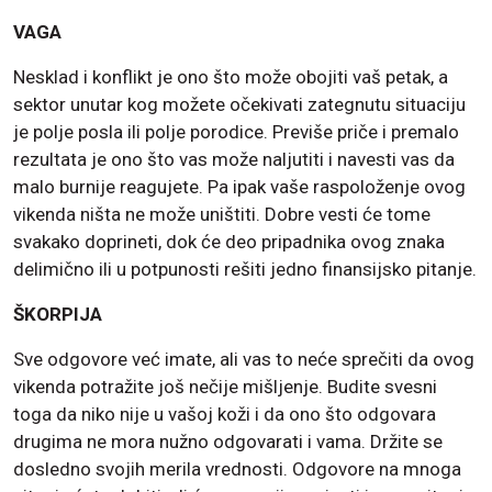
VAGA
Nesklad i konflikt je ono što može obojiti vaš petak, a
sektor unutar kog možete očekivati zategnutu situaciju
je polje posla ili polje porodice. Previše priče i premalo
rezultata je ono što vas može naljutiti i navesti vas da
malo burnije reagujete. Pa ipak vaše raspoloženje ovog
vikenda ništa ne može uništiti. Dobre vesti će tome
svakako doprineti, dok će deo pripadnika ovog znaka
delimično ili u potpunosti rešiti jedno finansijsko pitanje.
ŠKORPIJA
Sve odgovore već imate, ali vas to neće sprečiti da ovog
vikenda potražite još nečije mišljenje. Budite svesni
toga da niko nije u vašoj koži i da ono što odgovara
drugima ne mora nužno odgovarati i vama. Držite se
dosledno svojih merila vrednosti. Odgovore na mnoga