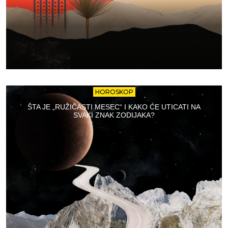
HOROSKOP
ŠTA JE „RUŽIČASTI MESEC“ I KAKO ĆE UTICATI NA
SVAKI ZNAK ZODIJAKA?