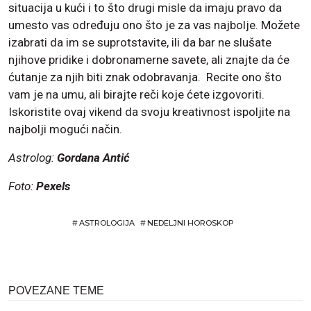
situacija u kući i to što drugi misle da imaju pravo da
umesto vas određuju ono što je za vas najbolje. Možete
izabrati da im se suprotstavite, ili da bar ne slušate
njihove pridike i dobronamerne savete, ali znajte da će
ćutanje za njih biti znak odobravanja. Recite ono što
vam je na umu, ali birajte reči koje ćete izgovoriti.
Iskoristite ovaj vikend da svoju kreativnost ispoljite na
najbolji mogući način.
Astrolog:
Gordana Antić
Foto:
Pexels
#
ASTROLOGIJA
#
NEDELJNI HOROSKOP
POVEZANE TEME