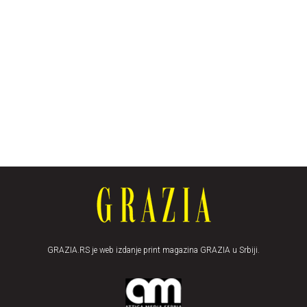
GRAZIA.RS je web izdanje print magazina GRAZIA u Srbiji.