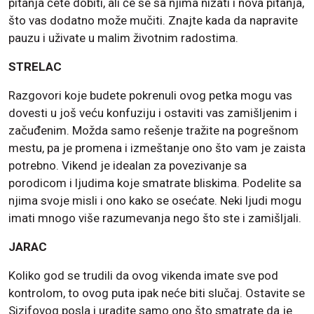
pitanja ćete dobiti, ali će se sa njima nizati i nova pitanja,
što vas dodatno može mučiti. Znajte kada da napravite
pauzu i uživate u malim životnim radostima.
STRELAC
Razgovori koje budete pokrenuli ovog petka mogu vas
dovesti u još veću konfuziju i ostaviti vas zamišljenim i
začuđenim. Možda samo rešenje tražite na pogrešnom
mestu, pa je promena i izmeštanje ono što vam je zaista
potrebno. Vikend je idealan za povezivanje sa
porodicom i ljudima koje smatrate bliskima. Podelite sa
njima svoje misli i ono kako se osećate. Neki ljudi mogu
imati mnogo više razumevanja nego što ste i zamišljali.
JARAC
Koliko god se trudili da ovog vikenda imate sve pod
kontrolom, to ovog puta ipak neće biti slučaj. Ostavite se
Sizifovog posla i uradite samo ono što smatrate da je