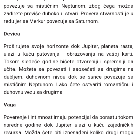
povezuje sa mističnim Neptunom, zbog čega možda
zadirete previše duboko u stvari. Provera stvarnosti je u
redu jer se Merkur povezuje sa Saturnom.
Devica
Proširujete svoje horizonte dok Jupiter, planeta rasta,
ulazi u kuću putovanja i obrazovanja na vašoj karti.
Tokom sledeće godine bićete otvoreniji i spremniji da
učite. Možete se povezati i saosećati sa drugima na
dubljem, duhovnom nivou dok se sunce povezuje sa
mističnim Neptunom. Lako ćete ostvariti romantičnu i
duhovnu vezu sa drugima.
Vaga
Poverenje i intimnost imaju potencijal da porastu tokom
naredne godine dok Jupiter ulazi u kuću zajedničkih
resursa. Možda ćete biti iznenađeni koliko drugi mogu