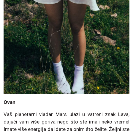
Ovan
Vaš planetarni vladar Mars ulazi u vatreni znak Lava,
dajući vam više goriva nego što ste imali neko vreme!
Imate više energije da idete za onim što želite. Željni ste