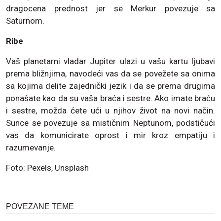
dragocena prednost jer se Merkur povezuje sa
Saturnom.
Ribe
Vaš planetarni vladar Jupiter ulazi u vašu kartu ljubavi
prema bližnjima, navodeći vas da se povežete sa onima
sa kojima delite zajednički jezik i da se prema drugima
ponašate kao da su vaša braća i sestre. Ako imate braću
i sestre, možda ćete ući u njihov život na novi način.
Sunce se povezuje sa mističnim Neptunom, podstičući
vas da komunicirate oprost i mir kroz empatiju i
razumevanje.
Foto: Pexels, Unsplash
POVEZANE TEME