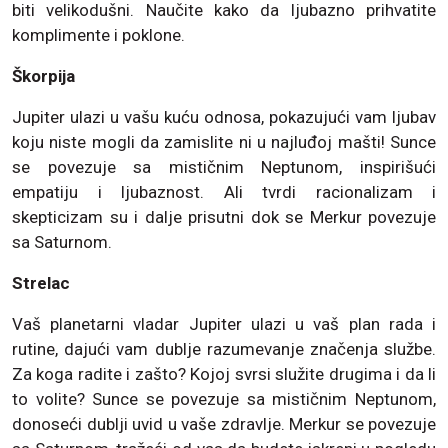
biti velikodušni. Naučite kako da ljubazno prihvatite
komplimente i poklone.
Škorpija
Jupiter ulazi u vašu kuću odnosa, pokazujući vam ljubav
koju niste mogli da zamislite ni u najluđoj mašti! Sunce
se povezuje sa mističnim Neptunom, inspirišući
empatiju i ljubaznost. Ali tvrdi racionalizam i
skepticizam su i dalje prisutni dok se Merkur povezuje
sa Saturnom.
Strelac
Vaš planetarni vladar Jupiter ulazi u vaš plan rada i
rutine, dajući vam dublje razumevanje značenja službe.
Za koga radite i zašto? Kojoj svrsi služite drugima i da li
to volite? Sunce se povezuje sa mističnim Neptunom,
donoseći dublji uvid u vaše zdravlje. Merkur se povezuje