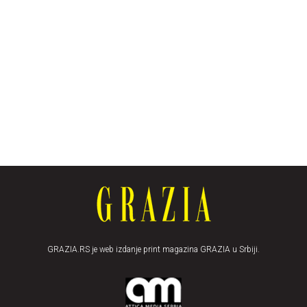
GRAZIA.RS je web izdanje print magazina GRAZIA u Srbiji.