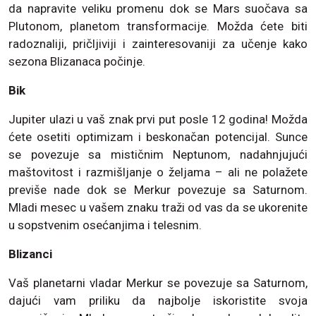
da napravite veliku promenu dok se Mars suočava sa
Plutonom, planetom transformacije. Možda ćete biti
radoznaliji, pričljiviji i zainteresovaniji za učenje kako
sezona Blizanaca počinje.
Bik
Jupiter ulazi u vaš znak prvi put posle 12 godina! Možda
ćete osetiti optimizam i beskonačan potencijal. Sunce
se povezuje sa mističnim Neptunom, nadahnjujući
maštovitost i razmišljanje o željama – ali ne polažete
previše nade dok se Merkur povezuje sa Saturnom.
Mladi mesec u vašem znaku traži od vas da se ukorenite
u sopstvenim osećanjima i telesnim.
Blizanci
Vaš planetarni vladar Merkur se povezuje sa Saturnom,
dajući vam priliku da najbolje iskoristite svoja