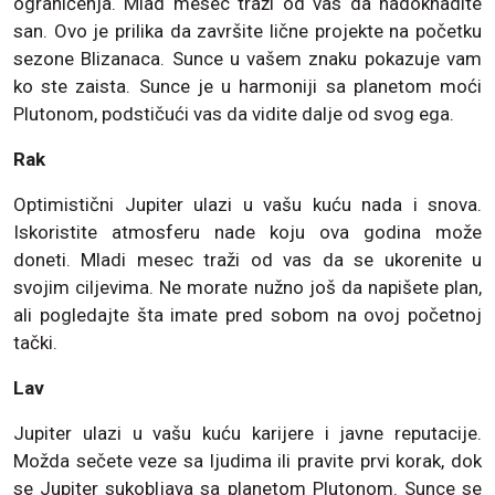
ograničenja. Mlad mesec traži od vas da nadoknadite
san. Ovo je prilika da završite lične projekte na početku
sezone Blizanaca. Sunce u vašem znaku pokazuje vam
ko ste zaista. Sunce je u harmoniji sa planetom moći
Plutonom, podstičući vas da vidite dalje od svog ega.
Rak
Optimistični Jupiter ulazi u vašu kuću nada i snova.
Iskoristite atmosferu nade koju ova godina može
doneti. Mladi mesec traži od vas da se ukorenite u
svojim ciljevima. Ne morate nužno još da napišete plan,
ali pogledajte šta imate pred sobom na ovoj početnoj
tački.
Lav
Jupiter ulazi u vašu kuću karijere i javne reputacije.
Možda sečete veze sa ljudima ili pravite prvi korak, dok
se Jupiter sukobljava sa planetom Plutonom. Sunce se