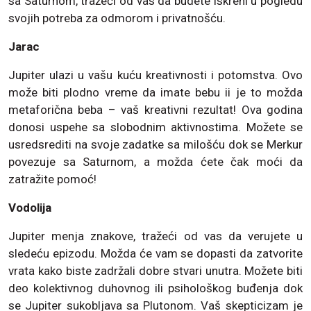
sa Saturnom, tražeći od vas da budete iskreni u pogledu
svojih potreba za odmorom i privatnošću.
Jarac
Jupiter ulazi u vašu kuću kreativnosti i potomstva. Ovo
može biti plodno vreme da imate bebu ii je to možda
metaforična beba – vaš kreativni rezultat! Ova godina
donosi uspehe sa slobodnim aktivnostima. Možete se
usredsrediti na svoje zadatke sa milošću dok se Merkur
povezuje sa Saturnom, a možda ćete čak moći da
zatražite pomoć!
Vodolija
Jupiter menja znakove, tražeći od vas da verujete u
sledeću epizodu. Možda će vam se dopasti da zatvorite
vrata kako biste zadržali dobre stvari unutra. Možete biti
deo kolektivnog duhovnog ili psihološkog buđenja dok
se Jupiter sukobljava sa Plutonom. Vaš skepticizam je