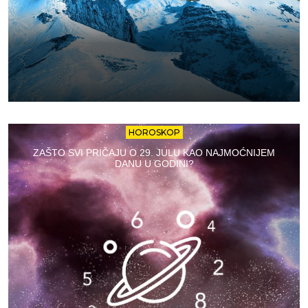
HOROSKOP
ZAŠTO SVI PRIČAJU O 29. JULU KAO NAJMOĆNIJEM
DANU U GODINI?