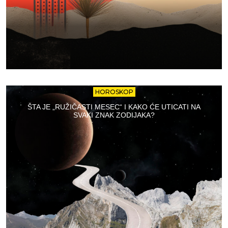
HOROSKOP
ŠTA JE „RUŽIČASTI MESEC“ I KAKO ĆE UTICATI NA
SVAKI ZNAK ZODIJAKA?