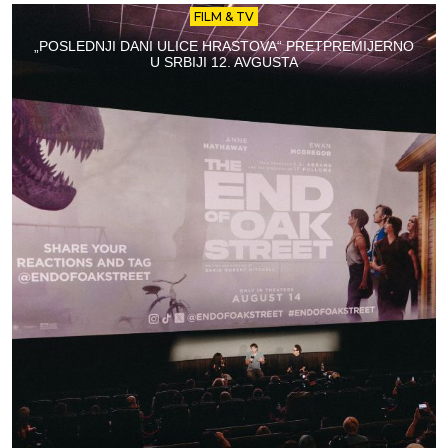
FILM & TV
„POSLEDNJI DANI ULICE HRASTOVA“ PRETPREMIJERNO
U SRBIJI 12. AVGUSTA