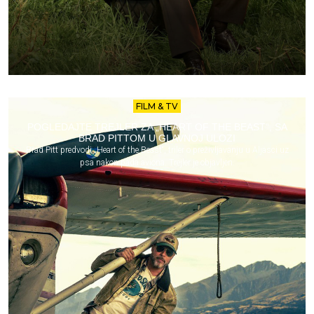
FILM & TV
POGLEDAJTE TREJLER ZA „HEART OF THE BEAST“, SA
BRAD PITTOM U GLAVNOJ ULOZI
Brad Pitt predvodi „Heart of the Beast“, triler o preživljavanju u Aljasci uz
psa nakon pada aviona. Trejler je objavljen.