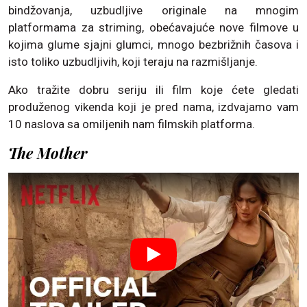
bindžovanja, uzbudljive originale na mnogim
platformama za striming, obećavajuće nove filmove u
kojima glume sjajni glumci, mnogo bezbrižnih časova i
isto toliko uzbudljivih, koji teraju na razmišljanje.
Ako tražite dobru seriju ili film koje ćete gledati
produženog vikenda koji je pred nama, izdvajamo vam
10 naslova sa omiljenih nam filmskih platforma.
The Mother