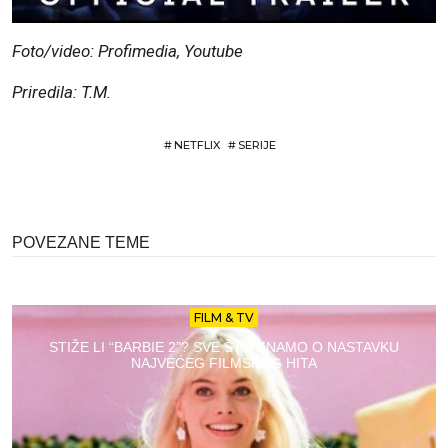
Foto/video: Profimedia, Youtube
Priredila: T.M.
#
NETFLIX
#
SERIJE
POVEZANE TEME
FILM & TV
STIŽE LI “BARBIE 2”? SVE ŠTO ZNAMO O NASTAVKU
NAJVEĆEG FILMSKOG HITA