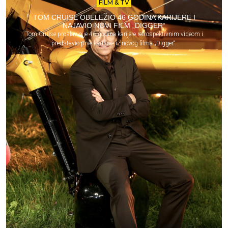
FILM & TV
TOM CRUISE OBELEŽIO 46 GODINA KARIJERE I
NAJAVIO NOVI FILM „DIGGER“
Tom Cruise proslavio je 46 godina karijere retrospektivnim videom i
predstavio prve kadrove iz novog filma „Digger“.