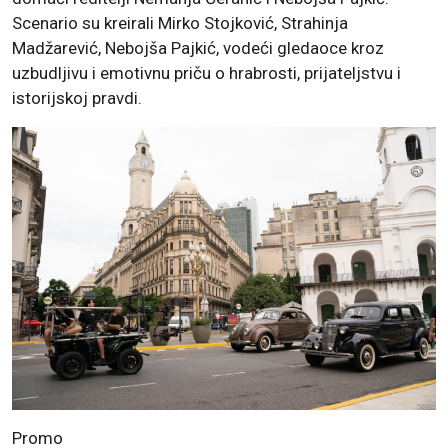
Scenario su kreirali Mirko Stojković, Strahinja
Madžarević, Nebojša Pajkić, vodeći gledaoce kroz
uzbudljivu i emotivnu priču o hrabrosti, prijateljstvu i
istorijskoj pravdi.
Promo