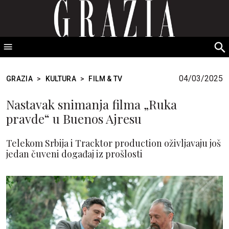
GRAZIA Srbija
S
fo
04/03/2025
GRAZIA
>
KULTURA
>
FILM & TV
Nastavak snimanja filma „Ruka
pravde“ u Buenos Ajresu
Telekom Srbija i Tracktor production oživljavaju još
jedan čuveni događaj iz prošlosti