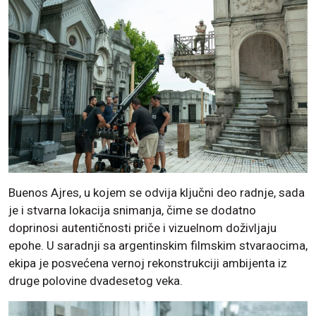
Buenos Ajres, u kojem se odvija ključni deo radnje, sada
je i stvarna lokacija snimanja, čime se dodatno
doprinosi autentičnosti priče i vizuelnom doživljaju
epohe. U saradnji sa argentinskim filmskim stvaraocima,
ekipa je posvećena vernoj rekonstrukciji ambijenta iz
druge polovine dvadesetog veka.