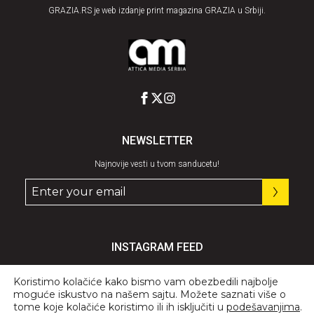
GRAZIA.RS je web izdanje print magazina GRAZIA u Srbiji.
NEWSLETTER
Najnovije vesti u tvom sanducetu!
INSTAGRAM FEED
Pratite nas
@graziaserbia
Koristimo kolačiće kako bismo vam obezbedili najbolje
moguće iskustvo na našem sajtu. Možete saznati više o
tome koje kolačiće koristimo ili ih isključiti u
podešavanjima
.