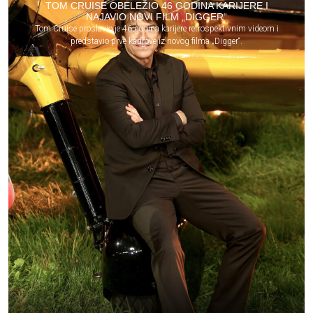
TOM CRUISE OBELEŽIO 46 GODINA KARIJERE I
NAJAVIO NOVI FILM „DIGGER“
Tom Cruise proslavio je 46 godina karijere retrospektivnim videom i
predstavio prve kadrove iz novog filma „Digger“.