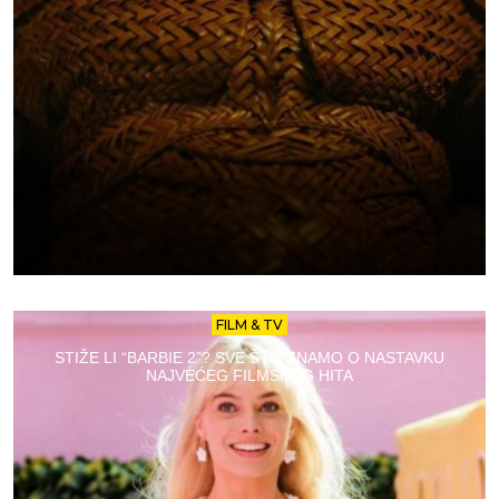
FILM & TV
STIŽE LI “BARBIE 2”? SVE ŠTO ZNAMO O NASTAVKU
NAJVEĆEG FILMSKOG HITA