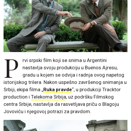
P
rvi srpski film koji se snima u Argentini
nastavlja svoju produkciju u Buenos Ajresu,
gradu u kojem se odvija i radnja ovog napetog
istorijskog trilera. Nakon uspešno završenog snimanja u
Srbiji, ekipa filma „
Ruka pravde
“, u produkciji Tracktor
production i
Telekoma Srbija
, uz podršku Filmskog
centra Srbije, nastavlja da rasvetljava priču o Blagoju
Jovoviću i njegovoj potrazi za pravdom.