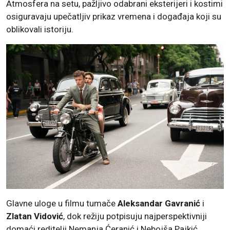
Atmosfera na setu, pažljivo odabrani eksterijeri i kostimi
osiguravaju upečatljiv prikaz vremena i događaja koji su
oblikovali istoriju.
Glavne uloge u filmu tumače
Aleksandar Gavranić
i
Zlatan Vidović
, dok režiju potpisuju najperspektivniji
domaći reditelji Nemanja Ćeranić i Nebojša Pajkić.