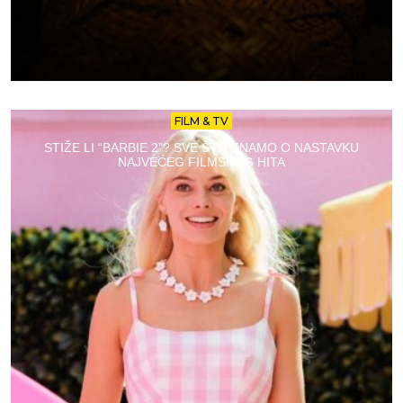
FILM & TV
STIŽE LI “BARBIE 2”? SVE ŠTO ZNAMO O NASTAVKU
NAJVEĆEG FILMSKOG HITA