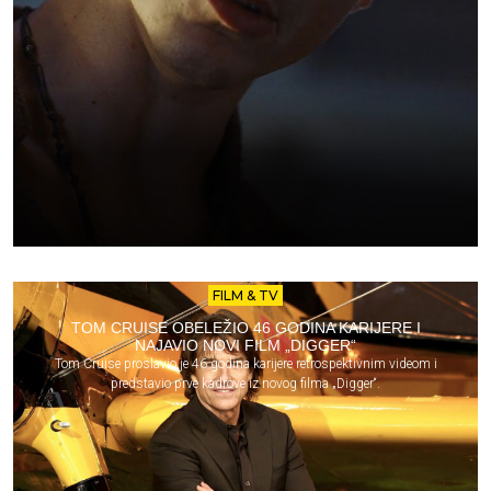
FILM & TV
TOM CRUISE OBELEŽIO 46 GODINA KARIJERE I
NAJAVIO NOVI FILM „DIGGER“
Tom Cruise proslavio je 46 godina karijere retrospektivnim videom i
predstavio prve kadrove iz novog filma „Digger“.