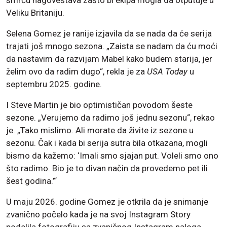
Veliku Britaniju.
Selena Gomez je ranije izjavila da se nada da će serija
trajati još mnogo sezona. „Zaista se nadam da ću moći
da nastavim da razvijam Mabel kako budem starija, jer
želim ovo da radim dugo“, rekla je za
USA Today
u
septembru 2025. godine.
I Steve Martin je bio optimističan povodom šeste
sezone. „Verujemo da radimo još jednu sezonu“, rekao
je. „Tako mislimo. Ali morate da živite iz sezone u
sezonu. Čak i kada bi serija sutra bila otkazana, mogli
bismo da kažemo: ‘Imali smo sjajan put. Voleli smo ono
što radimo. Bio je to divan način da provedemo pet ili
šest godina.’“
U maju 2026. godine Gomez je otkrila da je snimanje
zvanično počelo kada je na svoj Instagram Story
podelila fotografiju sa zvaničnog Instagram naloga