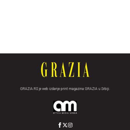
GRAZIA.RS je web izdanje print magazina GRAZIA u Srbiji.