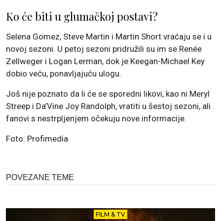
Ko će biti u glumačkoj postavi?
Selena Gomez, Steve Martin i Martin Short vraćaju se i u
novoj sezoni. U petoj sezoni pridružili su im se Renée
Zellweger i Logan Lerman, dok je Keegan-Michael Key
dobio veću, ponavljajuću ulogu.
Još nije poznato da li će se sporedni likovi, kao ni Meryl
Streep i Da’Vine Joy Randolph, vratiti u šestoj sezoni, ali
fanovi s nestrpljenjem očekuju nove informacije.
Foto: Profimedia
POVEZANE TEME
FILM & TV