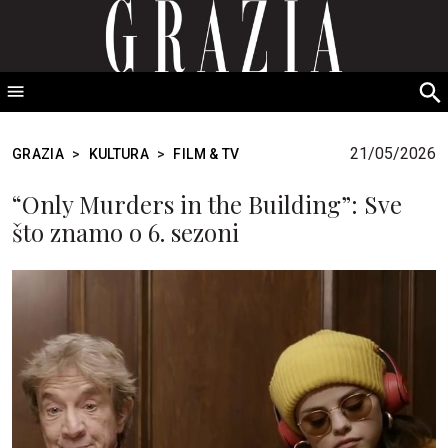
GRAZIA Srbija
S
fo
21/05/2026
GRAZIA
>
KULTURA
>
FILM & TV
“Only Murders in the Building”: Sve
što znamo o 6. sezoni