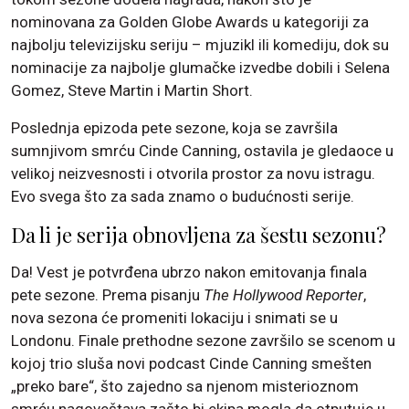
nominovana za Golden Globe Awards u kategoriji za
najbolju televizijsku seriju – mjuzikl ili komediju, dok su
nominacije za najbolje glumačke izvedbe dobili i Selena
Gomez, Steve Martin i Martin Short.
Poslednja epizoda pete sezone, koja se završila
sumnjivom smrću Cinde Canning, ostavila je gledaoce u
velikoj neizvesnosti i otvorila prostor za novu istragu.
Evo svega što za sada znamo o budućnosti serije.
Da li je serija obnovljena za šestu sezonu?
Da! Vest je potvrđena ubrzo nakon emitovanja finala
pete sezone. Prema pisanju
The Hollywood Reporter
,
nova sezona će promeniti lokaciju i snimati se u
Londonu. Finale prethodne sezone završilo se scenom u
kojoj trio sluša novi podcast Cinde Canning smešten
„preko bare“, što zajedno sa njenom misterioznom
smrću nagoveštava zašto bi ekipa mogla da otputuje u