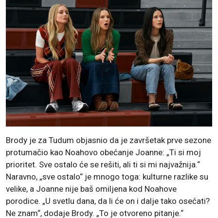
Brody je za Tudum objasnio da je završetak prve sezone
protumačio kao Noahovo obećanje Joanne: „Ti si moj
prioritet. Sve ostalo će se rešiti, ali ti si mi najvažnija.“
Naravno, „sve ostalo“ je mnogo toga: kulturne razlike su
velike, a Joanne nije baš omiljena kod Noahove
porodice. „U svetlu dana, da li će on i dalje tako osećati?
Ne znam“, dodaje Brody. „To je otvoreno pitanje.“