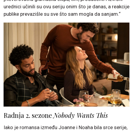
urednici učinili su ovu seriju onim što je danas, a reakcije
publike prevazišle su sve što sam mogla da sanjam.“
Radnja 2. sezone
Nobody Wants This
Iako je romansa između Joanne i Noaha bila srce serije,