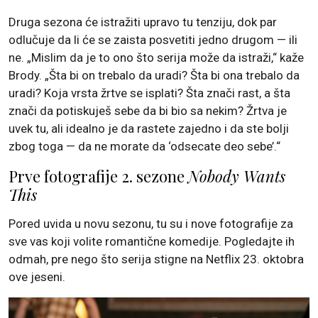
Druga sezona će istražiti upravo tu tenziju, dok par
odlučuje da li će se zaista posvetiti jedno drugom — ili
ne. „Mislim da je to ono što serija može da istraži,“ kaže
Brody. „Šta bi on trebalo da uradi? Šta bi ona trebalo da
uradi? Koja vrsta žrtve se isplati? Šta znači rast, a šta
znači da potiskuješ sebe da bi bio sa nekim? Žrtva je
uvek tu, ali idealno je da rastete zajedno i da ste bolji
zbog toga — da ne morate da ‘odsecate deo sebe’.“
Prve fotografije 2. sezone
Nobody Wants
This
Pored uvida u novu sezonu, tu su i nove fotografije za
sve vas koji volite romantične komedije. Pogledajte ih
odmah, pre nego što serija stigne na Netflix 23. oktobra
ove jeseni.