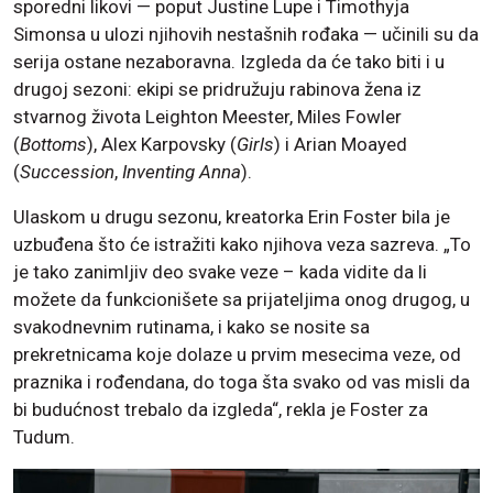
sporedni likovi — poput Justine Lupe i Timothyja
Simonsa u ulozi njihovih nestašnih rođaka — učinili su da
serija ostane nezaboravna. Izgleda da će tako biti i u
drugoj sezoni: ekipi se pridružuju rabinova žena iz
stvarnog života Leighton Meester, Miles Fowler
(
Bottoms
), Alex Karpovsky (
Girls
) i Arian Moayed
(
Succession
,
Inventing Anna
).
Ulaskom u drugu sezonu, kreatorka Erin Foster bila je
uzbuđena što će istražiti kako njihova veza sazreva. „To
je tako zanimljiv deo svake veze – kada vidite da li
možete da funkcionišete sa prijateljima onog drugog, u
svakodnevnim rutinama, i kako se nosite sa
prekretnicama koje dolaze u prvim mesecima veze, od
praznika i rođendana, do toga šta svako od vas misli da
bi budućnost trebalo da izgleda“, rekla je Foster za
Tudum.