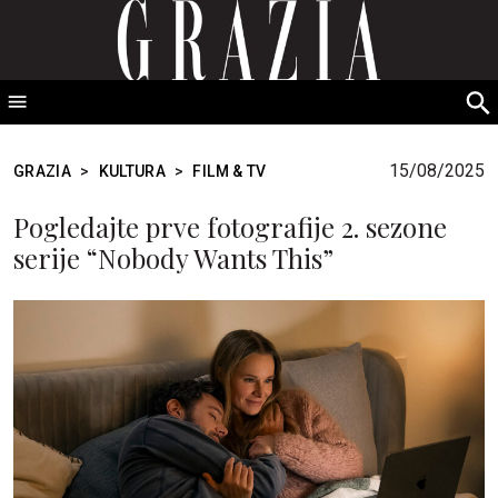
GRAZIA Srbija
S
fo
15/08/2025
GRAZIA
>
KULTURA
>
FILM & TV
Pogledajte prve fotografije 2. sezone
serije “Nobody Wants This”