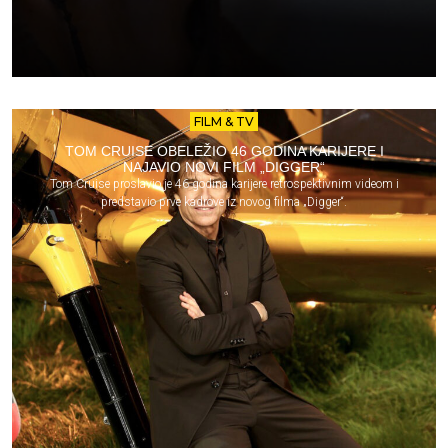
FILM & TV
TOM CRUISE OBELEŽIO 46 GODINA KARIJERE I
NAJAVIO NOVI FILM „DIGGER“
Tom Cruise proslavio je 46 godina karijere retrospektivnim videom i
predstavio prve kadrove iz novog filma „Digger“.