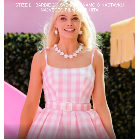
STIŽE LI “BARBIE 2”? SVE ŠTO ZNAMO O NASTAVKU
NAJVEĆEG FILMSKOG HITA