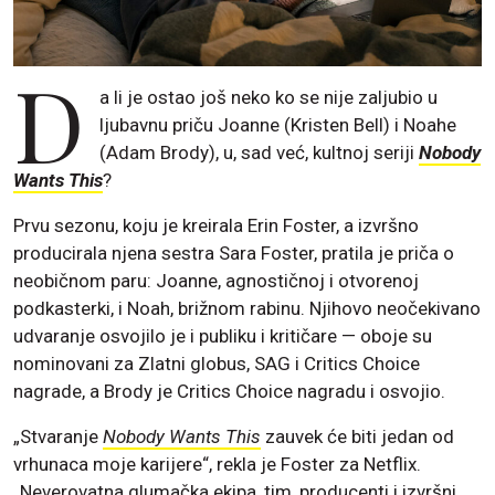
D
a li je ostao još neko ko se nije zaljubio u
ljubavnu priču Joanne (Kristen Bell) i Noahe
(Adam Brody), u, sad već, kultnoj seriji
Nobody
Wants This
?
Prvu sezonu, koju je kreirala Erin Foster, a izvršno
producirala njena sestra Sara Foster, pratila je priča o
neobičnom paru: Joanne, agnostičnoj i otvorenoj
podkasterki, i Noah, brižnom rabinu. Njihovo neočekivano
udvaranje osvojilo je i publiku i kritičare — oboje su
nominovani za Zlatni globus, SAG i Critics Choice
nagrade, a Brody je Critics Choice nagradu i osvojio.
„Stvaranje
Nobody Wants This
zauvek će biti jedan od
vrhunaca moje karijere“, rekla je Foster za Netflix.
„Neverovatna glumačka ekipa, tim, producenti i izvršni