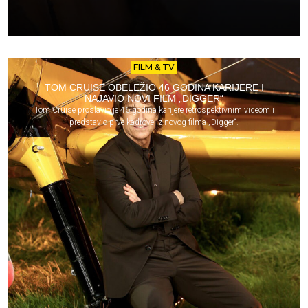
FILM & TV
TOM CRUISE OBELEŽIO 46 GODINA KARIJERE I
NAJAVIO NOVI FILM „DIGGER“
Tom Cruise proslavio je 46 godina karijere retrospektivnim videom i
predstavio prve kadrove iz novog filma „Digger“.