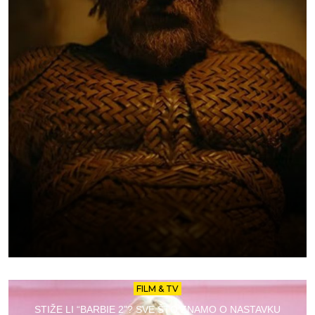
FILM & TV
STIŽE LI “BARBIE 2”? SVE ŠTO ZNAMO O NASTAVKU