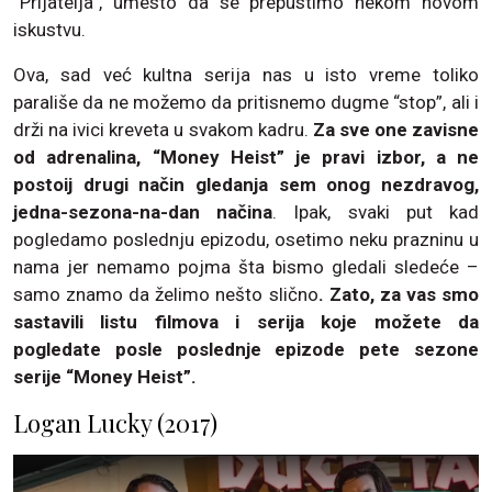
“Prijatelja”, umesto da se prepustimo nekom novom
iskustvu.
Ova, sad već kultna serija nas u isto vreme toliko
parališe da ne možemo da pritisnemo dugme “stop”, ali i
drži na ivici kreveta u svakom kadru.
Za sve one zavisne
od adrenalina, “Money Heist” je pravi izbor, a ne
postoij drugi način gledanja sem onog nezdravog,
jedna-sezona-na-dan načina
. Ipak, svaki put kad
pogledamo poslednju epizodu, osetimo neku prazninu u
nama jer nemamo pojma šta bismo gledali sledeće –
samo znamo da želimo nešto slično
. Zato, za vas smo
sastavili listu filmova i serija koje možete da
pogledate posle poslednje epizode pete sezone
serije “Money Heist”.
Logan Lucky (2017)