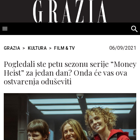
GRAZIA Srbija
S
fo
06/09/2021
GRAZIA
>
KULTURA
>
FILM & TV
Pogledali ste petu sezonu serije “Money
Heist” za jedan dan? Onda će vas ova
ostvarenja oduševiti