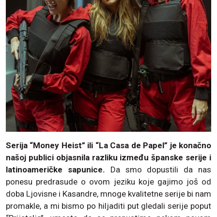
Serija “Money Heist” ili “La Casa de Papel” je konačno
našoj publici objasnila razliku između španske serije i
latinoameričke sapunice.
Da smo dopustili da nas
ponesu predrasude o ovom jeziku koje gajimo još od
doba Ljovisne i Kasandre, mnoge kvalitetne serije bi nam
promakle, a mi bismo po hiljaditi put gledali serije poput