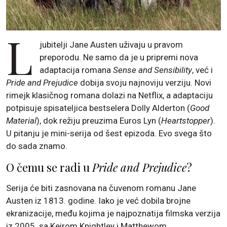
L
jubitelji Jane Austen uživaju u pravom
preporodu. Ne samo da je u pripremi nova
adaptacija romana
Sense and Sensibility
, već i
Pride and Prejudice
dobija svoju najnoviju verziju. Novi
rimejk klasičnog romana dolazi na Netflix, a adaptaciju
potpisuje spisateljica bestselera Dolly Alderton (
Good
Material
), dok režiju preuzima Euros Lyn (
Heartstopper
).
U pitanju je mini-serija od šest epizoda. Evo svega što
do sada znamo.
O čemu se radi u
Pride and Prejudice
?
Serija će biti zasnovana na čuvenom romanu Jane
Austen iz 1813. godine. Iako je već dobila brojne
ekranizacije, među kojima je najpoznatija filmska verzija
iz 2005. sa Keirom Knightley i Matthewom