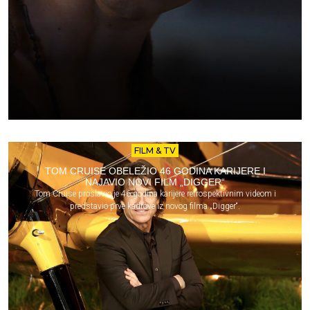
FILM & TV
TOM CRUISE OBELEŽIO 46 GODINA KARIJERE I
NAJAVIO NOVI FILM „DIGGER“
Tom Cruise proslavio je 46 godina karijere retrospektivnim videom i
predstavio prve kadrove iz novog filma „Digger“.