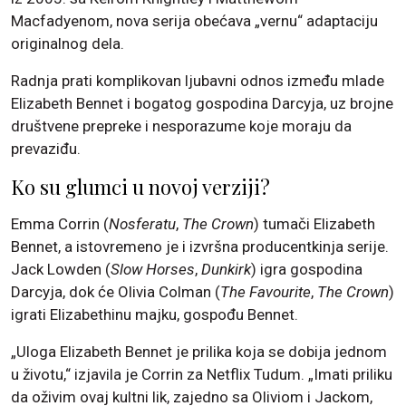
Macfadyenom, nova serija obećava „vernu“ adaptaciju
originalnog dela.
Radnja prati komplikovan ljubavni odnos između mlade
Elizabeth Bennet i bogatog gospodina Darcyja, uz brojne
društvene prepreke i nesporazume koje moraju da
prevaziđu.
Ko su glumci u novoj verziji?
Emma Corrin (
Nosferatu
,
The Crown
) tumači Elizabeth
Bennet, a istovremeno je i izvršna producentkinja serije.
Jack Lowden (
Slow Horses
,
Dunkirk
) igra gospodina
Darcyja, dok će Olivia Colman (
The Favourite
,
The Crown
)
igrati Elizabethinu majku, gospođu Bennet.
„Uloga Elizabeth Bennet je prilika koja se dobija jednom
u životu,“ izjavila je Corrin za Netflix Tudum. „Imati priliku
da oživim ovaj kultni lik, zajedno sa Oliviom i Jackom,