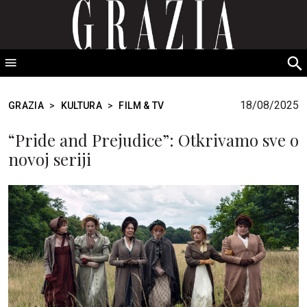
GRAZIA Srbija
S
fo
18/08/2025
GRAZIA
>
KULTURA
>
FILM & TV
“Pride and Prejudice”: Otkrivamo sve o
novoj seriji