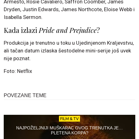
Armesto, Rosie Cavaliero, Saffron Coomber, James
Dryden, Justin Edwards, James Northcote, Eloise Webb i
Isabella Sermon.
Kada izlazi
Pride and Prejudice
?
Produkcija je trenutno u toku u Ujedinjenom Kraljevstvu,
ali tačan datum izlaska šestodelne mini-serije još uvek
nije poznat.
Foto: Netflix
POVEZANE TEME
FILM & TV
NAJPOŽELJNIJI MUŠKARAC OVOG TRENUTKA JE…
PLETENA KORPA?