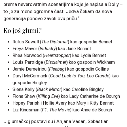
prema neverovatnim scenarijima koje je napisala Dolly –
to je za mene ogromna čast. Jedva čekam da nova
generacija ponovo zavoli ovu priču.“
Ko još glumi?
Rufus Sewell (
The Diplomat
) kao gospodin Bennet
Freya Mavor (
Industry
) kao Jane Bennet
Rhea Norwood (
Heartstopper
) kao Lydia Bennet
Louis Partridge (
Disclaimer
) kao gospodin Wickham
Jamie Demetriou (
Fleabag
) kao gospodin Collins
Daryl McCormack (
Good Luck to You, Leo Grande
) kao
gospodin Bingley
Siena Kelly (
Black Mirror
) kao Caroline Bingley
Fiona Shaw (
Killing Eve
) kao Lady Catherine de Bourgh
Hopey Parish i Hollie Avery kao Mary i Kitty Bennet
Liz Kingsman (
F1: The Movie
) kao Anne de Bourgh
U glumačkoj postavi su i Anjana Vasan, Sebastian