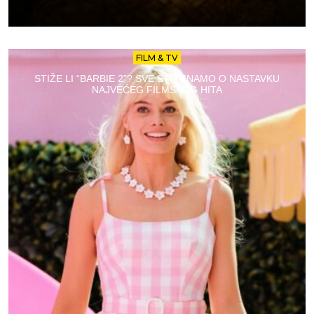
FILM & TV
STIŽE LI “BARBIE 2”? SVE ŠTO ZNAMO O NASTAVKU
NAJVEĆEG FILMSKOG HITA