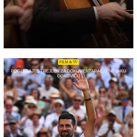
FILM & TV
POGLEDAJTE TREJLER ZA DOKUMENTARAC O NOVAKU
ĐOKOVIĆU