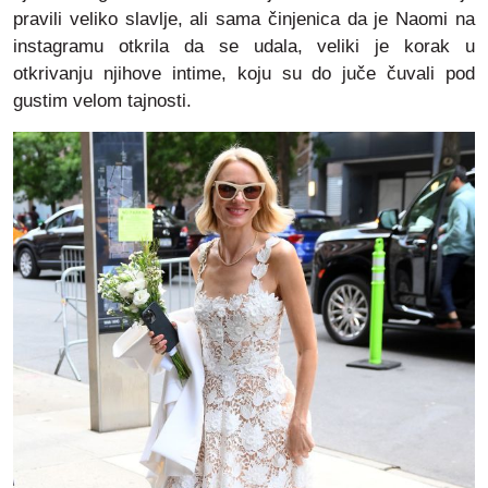
pravili veliko slavlje, ali sama činjenica da je Naomi na
instagramu otkrila da se udala, veliki je korak u
otkrivanju njihove intime, koju su do juče čuvali pod
gustim velom tajnosti.