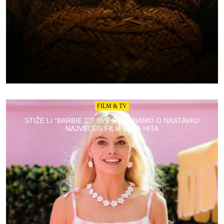
FILM & TV
STIŽE LI “BARBIE 2”? SVE ŠTO ZNAMO O NASTAVKU
NAJVEĆEG FILMSKOG HITA