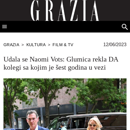
GRAZIA Srbija
Se
for
12/06/2023
GRAZIA
>
KULTURA
>
FILM & TV
Udala se Naomi Vots: Glumica rekla DA
kolegi sa kojim je šest godina u vezi