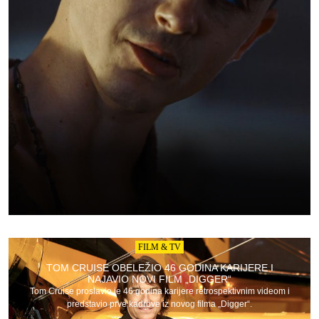
FILM & TV
TOM CRUISE OBELEŽIO 46 GODINA KARIJERE I
NAJAVIO NOVI FILM „DIGGER“
Tom Cruise proslavio je 46 godina karijere retrospektivnim videom i
predstavio prve kadrove iz novog filma „Digger“.