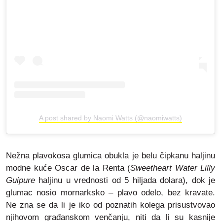
A post shared by Naomi Watts (@naomiwatts)
Nežna plavokosa glumica obukla je belu čipkanu haljinu
modne kuće Oscar de la Renta (
Sweetheart Water Lilly
Guipure
haljinu u vrednosti od 5 hiljada dolara), dok je
glumac nosio mornarksko – plavo odelo, bez kravate.
Ne zna se da li je iko od poznatih kolega prisustvovao
njihovom građanskom venčanju, niti da li su kasnije