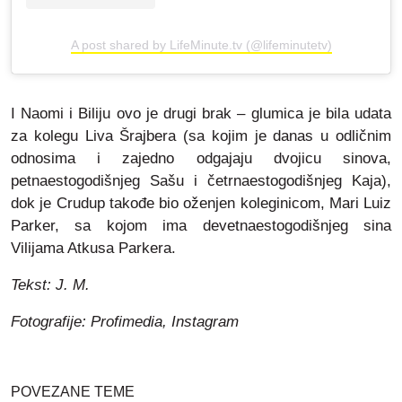
A post shared by LifeMinute.tv (@lifeminutetv)
I Naomi i Biliju ovo je drugi brak – glumica je bila udata
za kolegu Liva Šrajbera (sa kojim je danas u odličnim
odnosima i zajedno odgajaju dvojicu sinova,
petnaestogodišnjeg Sašu i četrnaestogodišnjeg Kaja),
dok je Crudup takođe bio oženjen koleginicom, Mari Luiz
Parker, sa kojom ima devetnaestogodišnjeg sina
Vilijama Atkusa Parkera.
Tekst: J. M.
Fotografije: Profimedia, Instagram
POVEZANE TEME