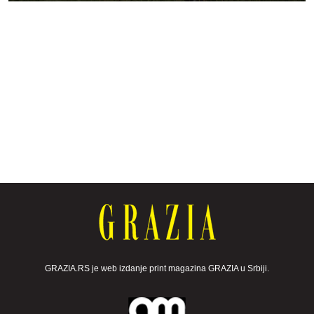
GRAZIA.RS je web izdanje print magazina GRAZIA u Srbiji.