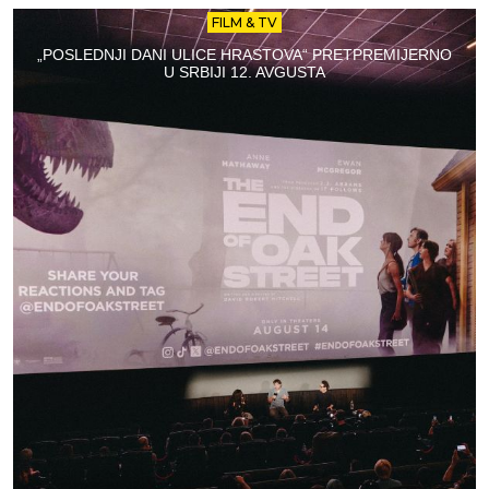
FILM & TV
„POSLEDNJI DANI ULICE HRASTOVA“ PRETPREMIJERNO
U SRBIJI 12. AVGUSTA