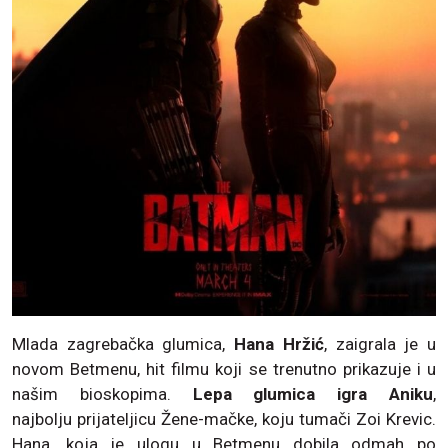
Mlada zagrebačka glumica,
Hana Hržić
, zaigrala je u
novom Betmenu, hit filmu koji se trenutno prikazuje i u
našim bioskopima.
Lepa glumica igra Aniku
,
najbolju prijateljicu Žene-mačke, koju tumači Zoi Krevic.
Hana, koja je ulogu u Betmenu dobila odmah po