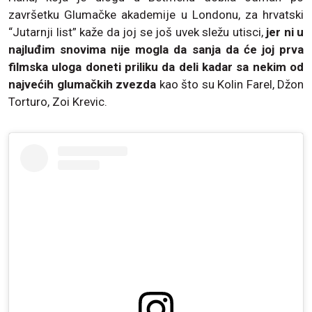
završetku Glumačke akademije u Londonu, za hrvatski
“Jutarnji list” kaže da joj se još uvek sležu utisci,
jer ni u
najluđim snovima nije mogla da sanja da će joj prva
filmska uloga doneti priliku da deli kadar sa nekim od
najvećih glumačkih zvezda
kao što su Kolin Farel, Džon
Torturo, Zoi Krevic.