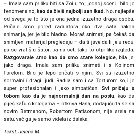
– Imala sam priliku biti sa Zoi u toj jednoj sceni i bilo je
fenomenalno,
kao da živiš najbolji san ikad.
No, najlepše
od svega je to što je ona jedna izuzetno draga osoba.
Pričale smo pored radijatora oko dva sata nakon
snimanja, jer je bilo hladno. Moraš snimati, pa čekaš da
snimljeni materijal pregledaju – da ti jave da li je u redu,
pa se vratiš u šator, pa na set, tako to otprilike izgleda.
Razgovarale smo kao da smo stare kolegice
, bila je
jako draga. Imala sam priliku snimati i s Kolinom
Farelom. Bilo je lepo pričati s njim. Svi su izuzetno
normalni i dragi ljudi. Radila sam i sa Torturom koji je
super profesionalan i jako simpatičan.
Svi pričaju s
tobom kao da je najnormalniji dan na poslu
, kao da
piješ kafu s kolegama – otkriva Hana, dodajući da se sa
novim Betmanom, Robertom Patisonom, nije srela na
setu, već ga je samo videla iz daleka.
Tekst: Jelena M.