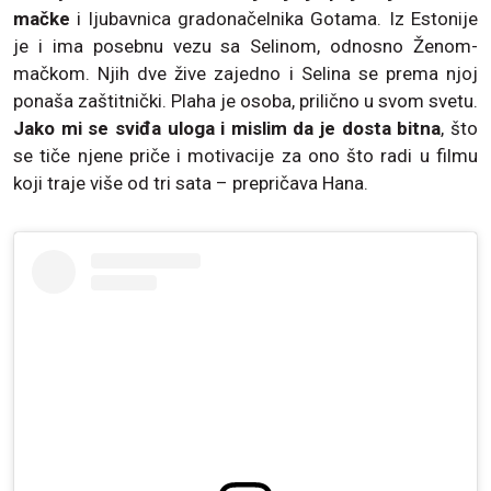
mačke
i ljubavnica gradonačelnika Gotama. Iz Estonije
je i ima posebnu vezu sa Selinom, odnosno Ženom-
mačkom. Njih dve žive zajedno i Selina se prema njoj
ponaša zaštitnički. Plaha je osoba, prilično u svom svetu.
Jako mi se sviđa uloga i mislim da je dosta bitna
, što
se tiče njene priče i motivacije za ono što radi u filmu
koji traje više od tri sata – prepričava Hana.