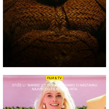
FILM & TV
STIŽE LI “BARBIE 2”? SVE ŠTO ZNAMO O NASTAVKU
NAJVEĆEG FILMSKOG HITA