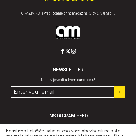
GRAZIA.RS je web izdanje print magazina GRAZIA u Srbiji.
NEWSLETTER
Najnovije vesti u tvom sanducetu!
INSTAGRAM FEED
Pratite nas
@graziaserbia
Koristimo kolačiće kako bismo vam obezbedili najbolje