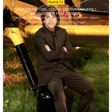
FILM & TV
TOM CRUISE OBELEŽIO 46 GODINA KARIJERE I
NAJAVIO NOVI FILM „DIGGER“
Tom Cruise proslavio je 46 godina karijere retrospektivnim videom i
predstavio prve kadrove iz novog filma „Digger“.