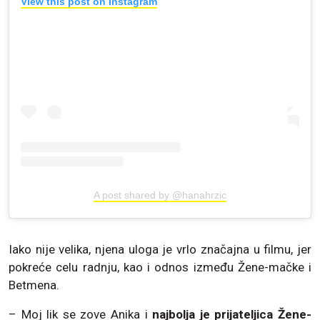
View this post on Instagram
A post shared by @hanahrzic
Iako nije velika, njena uloga je vrlo značajna u filmu, jer
pokreće celu radnju, kao i odnos između Žene-mačke i
Betmena.
– Moj lik se zove Anika i
najbolja je prijateljica Žene-