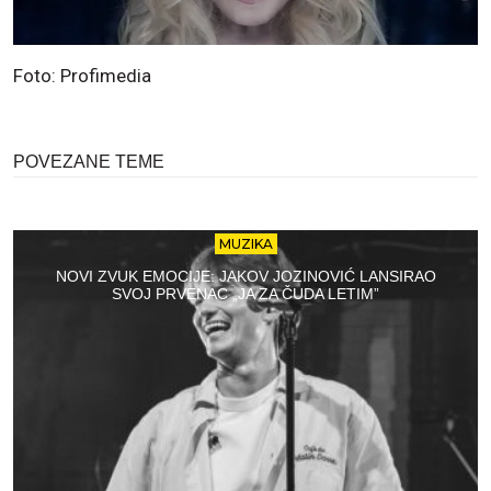
Foto: Profimedia
POVEZANE TEME
MUZIKA
NOVI ZVUK EMOCIJE: JAKOV JOZINOVIĆ LANSIRAO
SVOJ PRVENAC „JA ZA ČUDA LETIM”