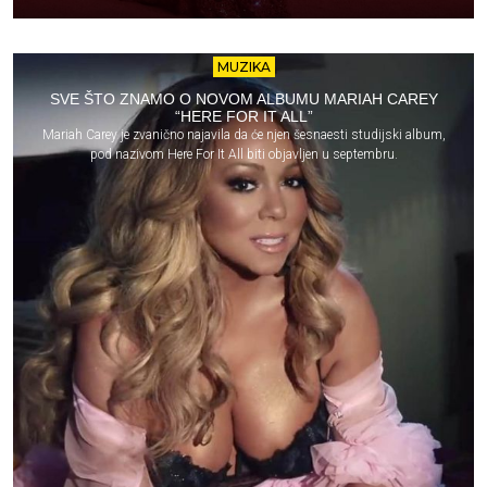
MUZIKA
SVE ŠTO ZNAMO O NOVOM ALBUMU MARIAH CAREY
“HERE FOR IT ALL”
Mariah Carey je zvanično najavila da će njen šesnaesti studijski album,
pod nazivom Here For It All biti objavljen u septembru.