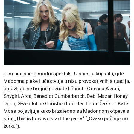
Film nije samo modni spektakl. U sceni u kupatilu, gde
Madonna pleše i učestvuje u nizu provokativnih situacija,
pojavljuju se brojne poznate ličnosti: Odessa A’zion,
Shygirl, Arca, Benedict Cumberbatch, Debi Mazar, Honey
Dijon, Gwendoline Christie i Lourdes Leon. Čak se i Kate
Moss pojavljuje kako bi zajedno sa Madonnom otpevala
stih: „This is how we start the party“ („Ovako počinjemo
žurku“).