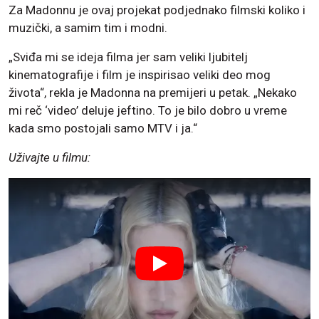
Za Madonnu je ovaj projekat podjednako filmski koliko i
muzički, a samim tim i modni.
„Sviđa mi se ideja filma jer sam veliki ljubitelj
kinematografije i film je inspirisao veliki deo mog
života“, rekla je Madonna na premijeri u petak. „Nekako
mi reč ‘video’ deluje jeftino. To je bilo dobro u vreme
kada smo postojali samo MTV i ja.“
Uživajte u filmu: