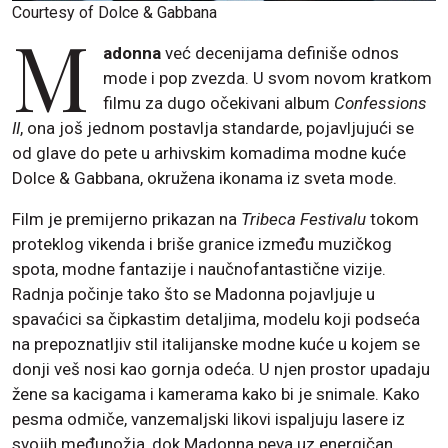
Courtesy of Dolce & Gabbana
M
adonna
već decenijama definiše odnos
mode i pop zvezda. U svom novom kratkom
filmu za dugo očekivani album
Confessions
II
, ona još jednom postavlja standarde, pojavljujući se
od glave do pete u arhivskim komadima modne kuće
Dolce & Gabbana, okružena ikonama iz sveta mode.
Film je premijerno prikazan na
Tribeca Festivalu
tokom
proteklog vikenda i briše granice između muzičkog
spota, modne fantazije i naučnofantastične vizije.
Radnja počinje tako što se Madonna pojavljuje u
spavaćici sa čipkastim detaljima, modelu koji podseća
na prepoznatljiv stil italijanske modne kuće u kojem se
donji veš nosi kao gornja odeća. U njen prostor upadaju
žene sa kacigama i kamerama kako bi je snimale. Kako
pesma odmiče, vanzemaljski likovi ispaljuju lasere iz
svojih međunožja, dok Madonna peva uz energičan