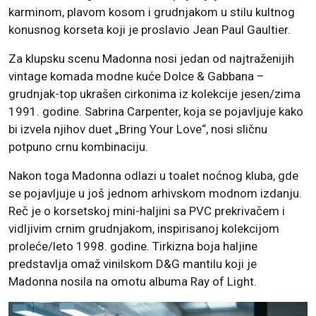
karminom, plavom kosom i grudnjakom u stilu kultnog
konusnog korseta koji je proslavio Jean Paul Gaultier.
Za klupsku scenu Madonna nosi jedan od najtraženijih
vintage komada modne kuće Dolce & Gabbana –
grudnjak-top ukrašen cirkonima iz kolekcije jesen/zima
1991. godine. Sabrina Carpenter, koja se pojavljuje kako
bi izvela njihov duet „Bring Your Love“, nosi sličnu
potpuno crnu kombinaciju.
Nakon toga Madonna odlazi u toalet noćnog kluba, gde
se pojavljuje u još jednom arhivskom modnom izdanju.
Reč je o korsetskoj mini-haljini sa PVC prekrivačem i
vidljivim crnim grudnjakom, inspirisanoj kolekcijom
proleće/leto 1998. godine. Tirkizna boja haljine
predstavlja omaž vinilskom D&G mantilu koji je
Madonna nosila na omotu albuma Ray of Light.