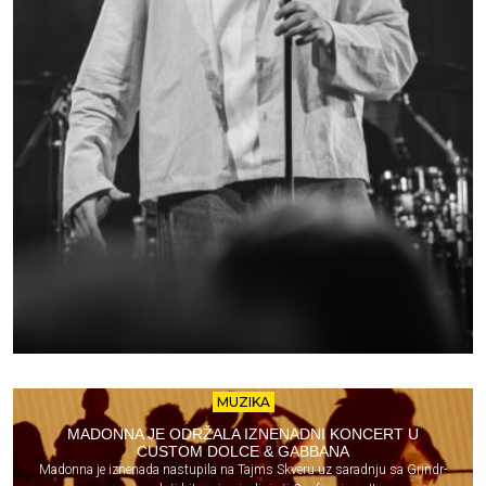
MUZIKA
MADONNA JE ODRŽALA IZNENADNI KONCERT U
CUSTOM DOLCE & GABBANA
Madonna je iznenada nastupila na Tajms Skveru uz saradnju sa Grindr-