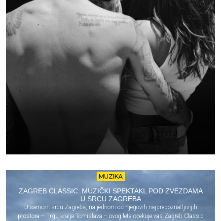
MUZIKA
ZAGREB CLASSIC: MUZIČKI SPEKTAKL POD ZVEZDAMA
U SRCU ZAGREBA
U samom srcu Zagreba, na jednom od njegovih najprepoznatljivijih
prostora – Trgu kralja Tomislava – ovog leta očekuje vas Zagreb Classic