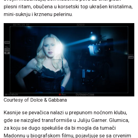
plesni ritam, obučena u korsetski top ukrašen kristalima,
mini-suknju i krznenu pelerinu.
Courtesy of Dolce & Gabbana
Kasnije se pevačica nalazi u prepunom noćnom klubu,
gde se naizgled transformiše u Juliju Garner. Glumica,
za koju se dugo spekuliše da bi mogla da tumači
Madonnu u biografskom filmu, pojavljuje se sa crvenim