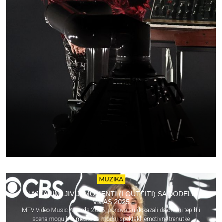
MUZIKA
NAJZANIMLJIVIJI MOMENTI (I OUTFITI) SA DODELE
VMAS 2025
MTV Video Music Awards 2025, ponovo su dokazali da crveni tepih i
scena mogu biti mesto za modni spektakl, emotivne trenutke