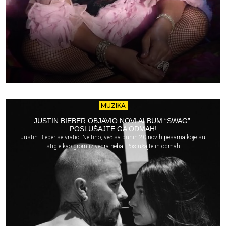
MUZIKA
JUSTIN BIEBER OBJAVIO NOVI ALBUM “SWAG”:
POSLUŠAJTE GA ODMAH!
Justin Bieber se vratio! Ne tiho, već sa punih 20 novih pesama koje su
stigle kao grom iz vedra neba. Poslušajte ih odmah