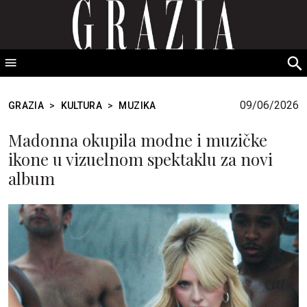
GRAZIA Srbija
S
fo
09/06/2026
GRAZIA
>
KULTURA
>
MUZIKA
Madonna okupila modne i muzičke
ikone u vizuelnom spektaklu za novi
album