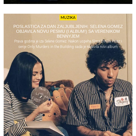
MUZIKA
POSLASTICA ZA DAN ZALJUBLJENIH: SELENA GOMEZ
OBJAVILA NOVU PESMU (I ALBUM!) SA VERENIKOM
BENNYJEM
Prava godina je iza Selene Gomez. Nakon uspeha filma Emilia Pérez i
serije Only Murders in the Building sada je najavila novi album