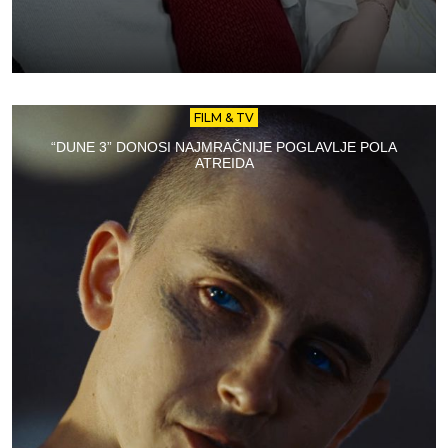
FILM & TV
“DUNE 3” DONOSI NAJMRAČNIJE POGLAVLJE POLA
ATREIDA