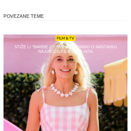
POVEZANE TEME
FILM & TV
STIŽE LI “BARBIE 2”? SVE ŠTO ZNAMO O NASTAVKU
NAJVEĆEG FILMSKOG HITA