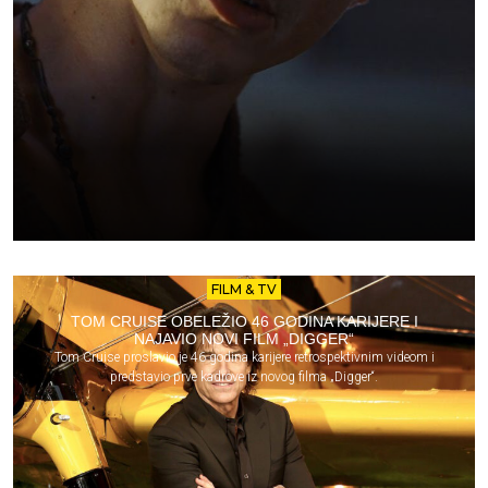
FILM & TV
TOM CRUISE OBELEŽIO 46 GODINA KARIJERE I
NAJAVIO NOVI FILM „DIGGER“
Tom Cruise proslavio je 46 godina karijere retrospektivnim videom i
predstavio prve kadrove iz novog filma „Digger“.