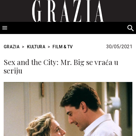
GRAZIA Srbija
S
fo
30/05/2021
GRAZIA
>
KULTURA
>
FILM & TV
Sex and the City: Mr. Big se vraća u
seriju