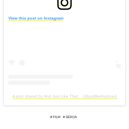
View this post on Instagram
A post shared by And Just Like That… (@justlikethatmax)
#
FILM
#
SERIJA