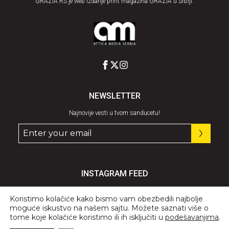
GRAZIA.RS je web izdanje print magazina GRAZIA u Srbiji.
NEWSLETTER
Najnovije vesti u tvom sanducetu!
INSTAGRAM FEED
Pratite nas
@graziaserbia
Koristimo kolačiće kako bismo vam obezbedili najbolje
moguće iskustvo na našem sajtu. Možete saznati više o
tome koje kolačiće koristimo ili ih isključiti u
podešavanjima
.