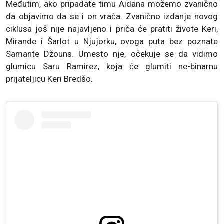
Međutim, ako pripadate timu Aidana možemo zvanično
da objavimo da se i on vraća. Zvanično izdanje novog
ciklusa još nije najavljeno i priča će pratiti živote Keri,
Mirande i Šarlot u Njujorku, ovoga puta bez poznate
Samante Džouns. Umesto nje, očekuje se da vidimo
glumicu Saru Ramirez, koja će glumiti ne-binarnu
prijateljicu Keri Bredšo.