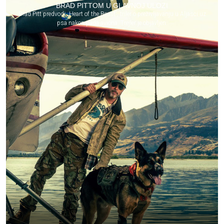
BRAD PITTOM U GLAVNOJ ULOZI
Brad Pitt predvodi „Heart of the Beast“, triler o preživljavanju u Aljasci uz
psa nakon pada aviona. Trejler je objavljen.