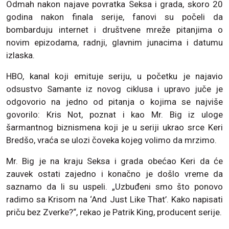
Odmah nakon najave povratka Seksa i grada, skoro 20
godina nakon finala serije, fanovi su počeli da
bombarduju internet i društvene mreže pitanjima o
novim epizodama, radnji, glavnim junacima i datumu
izlaska.
HBO, kanal koji emituje seriju, u početku je najavio
odsustvo Samante iz novog ciklusa i upravo juče je
odgovorio na jedno od pitanja o kojima se najviše
govorilo: Kris Not, poznat i kao Mr. Big iz uloge
šarmantnog biznismena koji je u seriji ukrao srce Keri
Bredšo, vraća se ulozi čoveka kojeg volimo da mrzimo.
Mr. Big je na kraju Seksa i grada obećao Keri da će
zauvek ostati zajedno i konačno je došlo vreme da
saznamo da li su uspeli. „Uzbuđeni smo što ponovo
radimo sa Krisom na ‘And Just Like That’. Kako napisati
priču bez Zverke?“, rekao je Patrik King, producent serije.