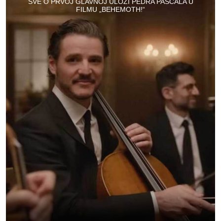
SVE O PRVOJ GLAVNOJ ULOZI PEDRA PASCALA U
FILMU „BEHEMOTH!“