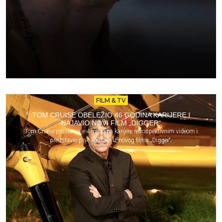
FILM & TV
TOM CRUISE OBELEŽIO 46 GODINA KARIJERE I
NAJAVIO NOVI FILM „DIGGER“
Tom Cruise proslavio je 46 godina karijere retrospektivnim videom i
predstavio prve kadrove iz novog filma „Digger“.