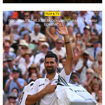
FILM & TV
POGLEDAJTE TREJLER ZA DOKUMENTARAC O NOVAKU
ĐOKOVIĆU