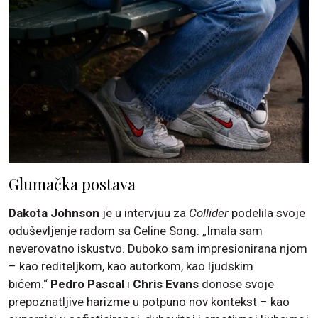
Glumačka postava
Dakota Johnson
je u intervjuu za
Collider
podelila svoje
oduševljenje radom sa Celine Song: „Imala sam
neverovatno iskustvo. Duboko sam impresionirana njom
– kao rediteljkom, kao autorkom, kao ljudskim
bićem.“
Pedro Pascal
i
Chris Evans
donose svoje
prepoznatljive harizme u potpuno nov kontekst – kao