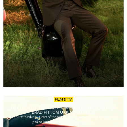
FILM & TV
POGLEDAJTE TREJLER ZA „HEART OF THE BEAST“, SA
BRAD PITTOM U GLAVNOJ ULOZI
Brad Pitt predvodi „Heart of the Beast“, triler o preživljavanju u Aljasci uz
psa nakon pada aviona. Trejler je objavljen.