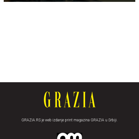
GRAZIA.RS je web izdanje print magazina GRAZIA u Srbiji.