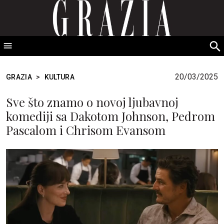
GRAZIA Srbija
S
fo
20/03/2025
GRAZIA
>
KULTURA
Sve što znamo o novoj ljubavnoj
komediji sa Dakotom Johnson, Pedrom
Pascalom i Chrisom Evansom