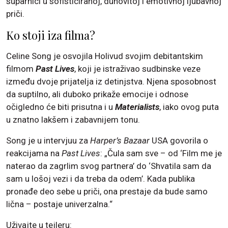
suparnici u sofisticiranoj, duhovitoj i emotivnoj ljubavnoj
priči.
Ko stoji iza filma?
Celine Song je osvojila Holivud svojim debitantskim
filmom
Past Lives
, koji je istraživao sudbinske veze
između dvoje prijatelja iz detinjstva. Njena sposobnost
da suptilno, ali duboko prikaže emocije i odnose
očigledno će biti prisutna i u
Materialists
, iako ovog puta
u znatno lakšem i zabavnijem tonu.
Song je u intervjuu za
Harper’s Bazaar
USA govorila o
reakcijama na
Past Lives
: „Čula sam sve – od ‘Film me je
naterao da zagrlim svog partnera’ do ‘Shvatila sam da
sam u lošoj vezi i da treba da odem’. Kada publika
pronađe deo sebe u priči, ona prestaje da bude samo
lična – postaje univerzalna.“
Uživajte u tejleru: