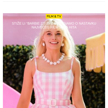
FILM & TV
STIŽE LI “BARBIE 2”? SVE ŠTO ZNAMO O NASTAVKU
NAJVEĆEG FILMSKOG HITA