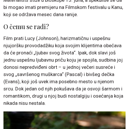
bi mogao imati premijeru na Filmskom festivalu u Kanu,
koji se održava mesec dana ranije.
O čemu se radi?
Film prati Lucy (Johnson), harizmatičnu i uspešnu
njujoršku provodadžiku koja svojim klijentima obećava
da će pronaći „ljubav svog života“. Ipak, dok slavi još
jednu uspešnu ljubavnu priču koju je spojila, sudbina joj
donosi nepredviđeni obrt – u jednoj večeri susreće i
svog „savršenog muškarca“ (Pascal) i bivšeg dečka
(Evans), koji još uvek ima posebno mesto u njenom
srcu. Dok jedan od njih pokušava da je osvoji šarmom i
romantikom, drugi u njoj budi nostalgiju i osećanja koja
nikada nisu nestala.