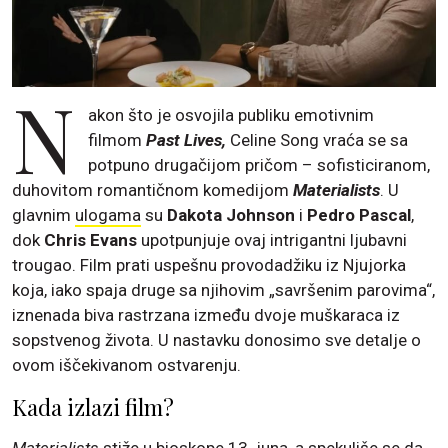
N
akon što je osvojila publiku emotivnim
filmom
Past Lives,
Celine Song vraća se sa
potpuno drugačijom pričom – sofisticiranom,
duhovitom romantičnom komedijom
Materialists
. U
glavnim
ulogama
su
Dakota Johnson
i
Pedro Pascal
,
dok
Chris Evans
upotpunjuje ovaj intrigantni ljubavni
trougao. Film prati uspešnu provodadžiku iz Njujorka
koja, iako spaja druge sa njihovim „savršenim parovima“,
iznenada biva rastrzana između dvoje muškaraca iz
sopstvenog života. U nastavku donosimo sve detalje o
ovom iščekivanom ostvarenju.
Kada izlazi film?
Materialists
stiže u bioskope 13. juna, a spekuliše se da