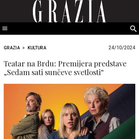
GRAZIA Srbija
S
fo
24/10/2024
GRAZIA
>
KULTURA
Teatar na Brdu: Premijera predstave
„Sedam sati sunčeve svetlosti“