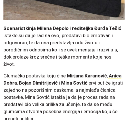
Scenaristkinja Milena Depolo
i
rediteljka Đurđa Tešić
istakle su da je rad na ovoj predstavi bio emotivan i
odgovoran, te da ona predstavlja odu životu i
porodičnim odnosima koji se uvek menjaju i razvijaju,
dok prolaze kroz srećne i teške momente koje nosi
život.
Glumačka postavka koju čine
Mirjana Karanović
,
Anica
Dobra
,
Bojan Dimitrijević
i
Mina Sovtić
prvi put će igrati
zajedno na pozorišnim daskama, a najmlađa članica
postavke, Mina Sovtić istakla je da je proces rada na
predstavi bio velika prilika za učenje, te da se među
glumcima stvorila posebna energija i emocija koju će
preneti publici.