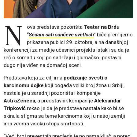
N
ova predstava pozorišta
Teatar na Brdu
“
Sedam sati sunčeve svetlosti
” biće premijerno
prikazana publici 29. oktobra, a na današnjoj
konferenciji za medije učesnici projekta istakli su da je
reč o komadu koji po sadržaju i glumačkoj postavci
dugo nije viđen na domaćoj sceni.
Predstava koja za cilj ima
podizanje svesti o
karcinomu dojke
koji pogađa veliki broj žena u Srbiji,
nastala je u saradnji pozorišta i kompanije
AstraZeneca
, a predstavnik kompanije
Aleksandar
Tripković
rekao je da je predstava nastala kako bi se
skinula stigma sa teme karcinoma koji u našoj zemlji
ima veoma visoku stopu smrtnosti.
“Veći broj preventnih pregleda je po nama ključ, a pored