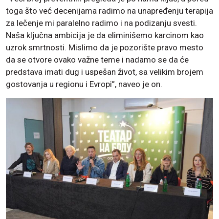
toga što već decenijama radimo na unapređenju terapija
za lečenje mi paralelno radimo i na podizanju svesti.
Naša ključna ambicija je da eliminišemo karcinom kao
uzrok smrtnosti. Mislimo da je pozorište pravo mesto
da se otvore ovako važne teme i nadamo se da će
predstava imati dug i uspešan život, sa velikim brojem
gostovanja u regionu i Evropi”, naveo je on.