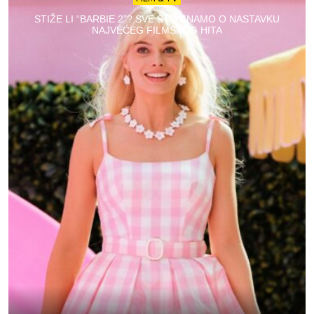
STIŽE LI “BARBIE 2”? SVE ŠTO ZNAMO O NASTAVKU
NAJVEĆEG FILMSKOG HITA