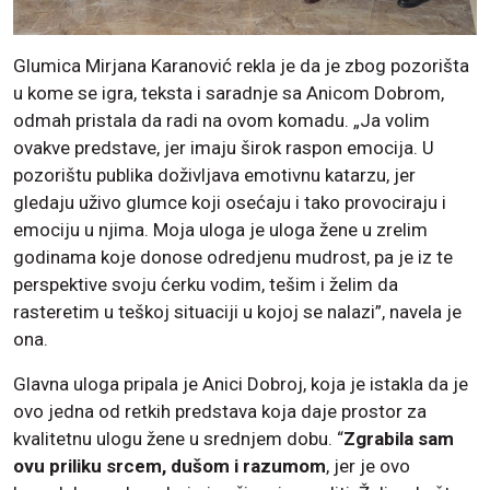
Glumica Mirjana Karanović rekla je da je zbog pozorišta
u kome se igra, teksta i saradnje sa Anicom Dobrom,
odmah pristala da radi na ovom komadu. „Ja volim
ovakve predstave, jer imaju širok raspon emocija. U
pozorištu publika doživljava emotivnu katarzu, jer
gledaju uživo glumce koji osećaju i tako provociraju i
emociju u njima. Moja uloga je uloga žene u zrelim
godinama koje donose odredjenu mudrost, pa je iz te
perspektive svoju ćerku vodim, tešim i želim da
rasteretim u teškoj situaciji u kojoj se nalazi”, navela je
ona.
Glavna uloga pripala je Anici Dobroj, koja je istakla da je
ovo jedna od retkih predstava koja daje prostor za
kvalitetnu ulogu žene u srednjem dobu. “
Zgrabila sam
ovu priliku srcem, dušom i razumom
, jer je ovo