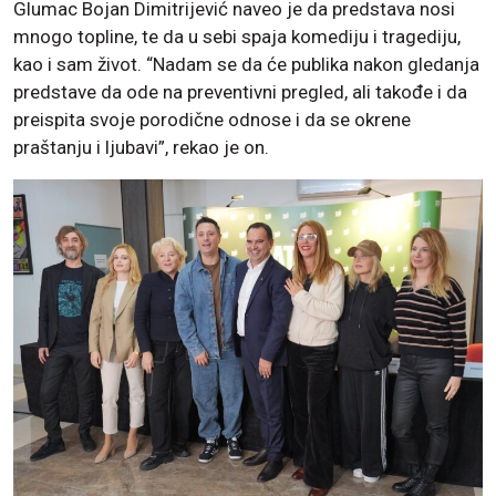
Glumac Bojan Dimitrijević naveo je da predstava nosi
mnogo topline, te da u sebi spaja komediju i tragediju,
kao i sam život. “Nadam se da će publika nakon gledanja
predstave da ode na preventivni pregled, ali takođe i da
preispita svoje porodične odnose i da se okrene
praštanju i ljubavi”, rekao je on.