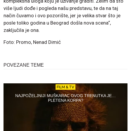
kompleksna uloga koju je uživanje graditi. Želim da što
više ljudi dođe i pogleda našu predstavu, te da na taj
način čuvamo i ovo pozorište, jer je velika stvar što je
posle toliko godina u Beograd došla nova scena“,
zaključila je ona.
Foto: Promo, Nenad Dimić
POVEZANE TEME
FILM & TV
NAJPOŽELJNIJI MUŠKARAC OVOG TRENUTKA JE…
PLETENA KORPA?