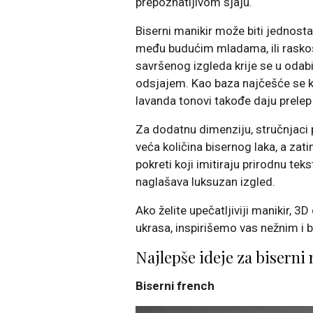
prepoznatljivom sjaju.
Biserni manikir može biti jednost
među budućim mladama, ili raskoš
savršenog izgleda krije se u odabi
odsjajem. Kao baza najčešće se kor
lavanda tonovi takođe daju prelep
Za dodatnu dimenziju, stručnjaci 
veća količina bisernog laka, a zat
pokreti koji imitiraju prirodnu te
naglašava luksuzan izgled.
Ako želite upečatljiviji manikir, 3D 
ukrasa, inspirišemo vas nežnim i 
Najlepše ideje za biserni 
Biserni french