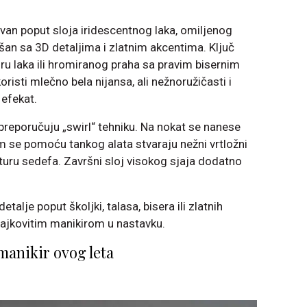
avan poput sloja iridescentnog laka, omiljenog
an sa 3D detaljima i zlatnim akcentima. Ključ
ru laka ili hromiranog praha sa pravim bisernim
isti mlečno bela nijansa, ali nežnoružičasti i
 efekat.
preporučuju „swirl“ tehniku. Na nokat se nanese
im se pomoću tankog alata stvaraju nežni vrtložni
ksturu sedefa. Završni sloj visokog sjaja dodatno
detalje poput školjki, talasa, bisera ili zlatnih
bajkovitim manikirom u nastavku.
manikir ovog leta