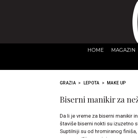
HOME
MAGAZIN
GRAZIA
>
LEPOTA
>
MAKE UP
Biserni manikir za než
Da li je vreme za biserni manikir 
štaviše biserni nokti su izuzetno 
Suptilniji su od hromiranog finiša