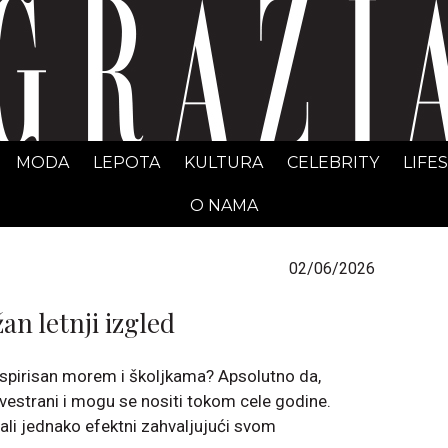
GRAZIA Srbija
MODA
LEPOTA
KULTURA
CELEBRITY
LIFE
O NAMA
02/06/2026
an letnji izgled
inspirisan morem i školjkama? Apsolutno da,
svestrani i mogu se nositi tokom cele godine.
, ali jednako efektni zahvaljujući svom