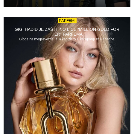
PARFEMI
GIGI HADID JE ZAŠTITNO LICE “MILLION GOLD FOR
HER” PARFEMA
Globalna megazvezda 'sija kao zlato' u kampanji za Rabanne.