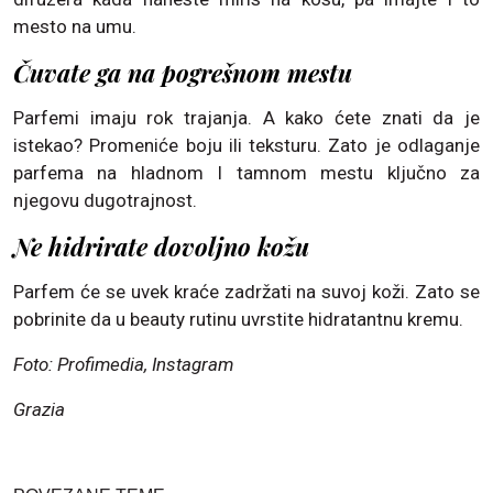
mesto na umu.
Čuvate ga na pogrešnom mestu
Parfemi imaju rok trajanja. A kako ćete znati da je
istekao? Promeniće boju ili teksturu. Zato je odlaganje
parfema na hladnom I tamnom mestu ključno za
njegovu dugotrajnost.
Ne hidrirate dovoljno kožu
Parfem će se uvek kraće zadržati na suvoj koži. Zato se
pobrinite da u beauty rutinu uvrstite hidratantnu kremu.
Foto: Profimedia, Instagram
Grazia