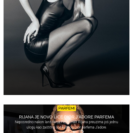
PARFEMI
RIJANA JE NOVO LICE DIOR J’ADORE PARFEMA
Neposredno nakon lansiranja Fenty Hair Rijana preuzima još jednu
ulogu kao zaštitno lice kultnog Dior parfema J’adore.