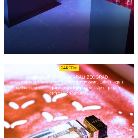
PARFEMI
MIRISI ORIJENTA OČARALI BEOGRAD
U Belodore parfimeriji u beogradskom tržnom centru Galerija, koja je
ujedno i najveća niche parfimerija u Evropi predstavljen je prestižni
parfemski brend AJMAL