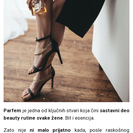
Parfem
je jedna od ključnih stvari koja čini
sastavni deo
beauty rutine svake žene
. Bit i esencija.
Zato nije
ni malo prijatno
kada, posle raskošnog