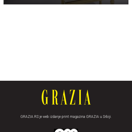
GRAZIA.RS je web izdanje print magazina GRAZIA u Srbiji.