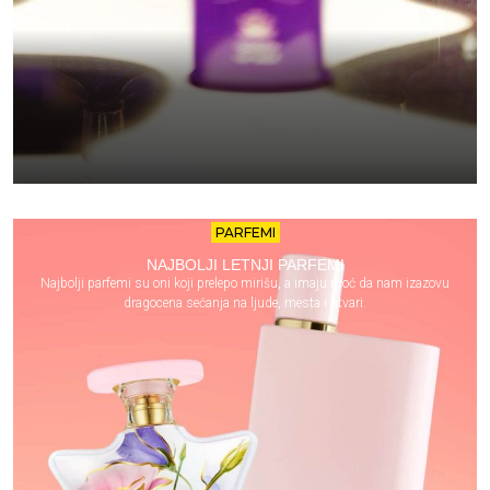
PARFEMI
NAJBOLJI LETNJI PARFEMI
Najbolji parfemi su oni koji prelepo mirišu, a imaju moć da nam izazovu
dragocena sećanja na ljude, mesta i stvari.