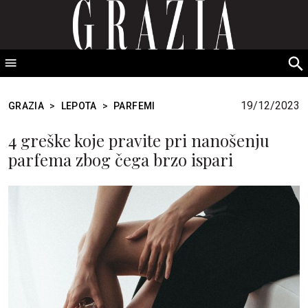
GRAZIA Srbija
S
fo
19/12/2023
GRAZIA
>
LEPOTA
>
PARFEMI
4 greške koje pravite pri nanošenju
parfema zbog čega brzo ispari