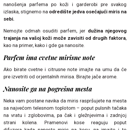
nanošenja parfema po koži i garderobi pre svakog
izlaska, stignemo na
odredište jedva osećajući miris na
sebi.
Nemojte odmah osuditi parfem, jer
dužina njegovog
trajanja na vašoj koži može zavisiti od drugih faktora
,
kao na primer, kako i gde ga nanosite.
Parfem ima cvetne mirisne note
Ako birate cvetne i citrusne note imajte na umu da će
pre izvetriti od orjentalnih mirisa. Birajte jače arome.
Nanosite ga na pogrešna mesta
Neka vam postane navika da miris raspršujete na mesta
sa najvećom telesnom toplotom – poput pulsnih tačaka
na vratu i zglobovima, pa čak i gležnjevima i zadnjoj
strani kolena. Pramenovi kose reaguju poput
difuzera kada naneste miris na kosu, pa imajte i to