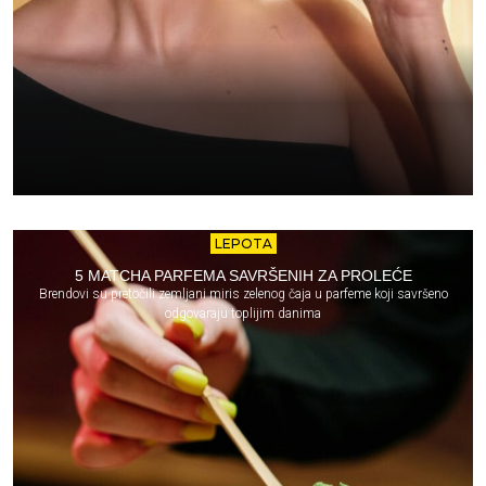
LEPOTA
5 MATCHA PARFEMA SAVRŠENIH ZA PROLEĆE
Brendovi su pretočili zemljani miris zelenog čaja u parfeme koji savršeno
odgovaraju toplijim danima