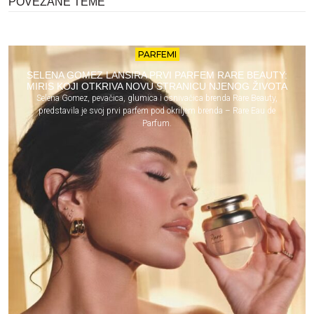
POVEZANE TEME
PARFEMI
SELENA GOMEZ LANSIRA PRVI PARFEM RARE BEAUTY:
MIRIS KOJI OTKRIVA NOVU STRANICU NJENOG ŽIVOTA
Selena Gomez, pevačica, glumica i osnivačica brenda Rare Beauty,
predstavila je svoj prvi parfem pod okriljem brenda – Rare Eau de
Parfum.