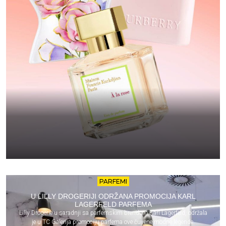
PARFEMI
U LILLY DROGERIJI ODRŽANA PROMOCIJA KARL
LAGERFELD PARFEMA
Lilly Drogerie u saradnji sa parfemskim brendom Karl Lagerfeld, održala
je u TC Galerija promociju parfema ove čuvene modne legende.