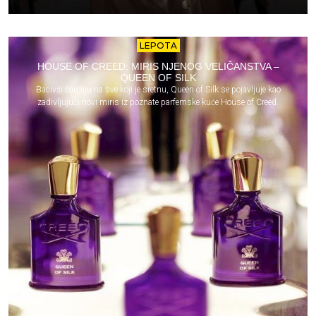
LEPOTA
HOUSE OF CREED: MIRIS NJENOG VELIČANSTVA –
QUEEN OF SILK
Bacivši čaroliju na sve koji je sretnu, Queen of Silk se pojavljuje kao
zadivljujući novi miris iz poznate parfemske kuće House of Creed.