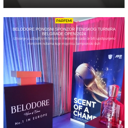
PARFEMI
BELODORE PONOSNI SPONZOR TENISKOG TURNIRA
BELGRADE OPEN 2024
Uživanje u uzbudljivim teniskim mečevima sada će biti upotpunjeno
mirisnim notama koje inspirišu šampionski duh