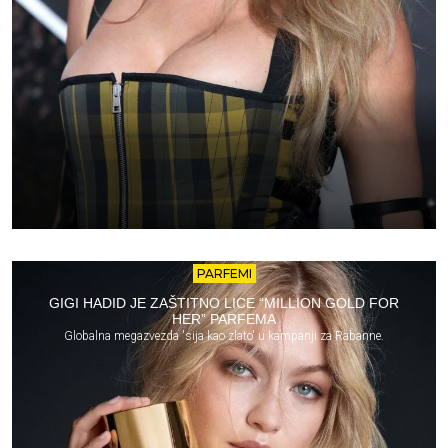
PARFEMI
GIGI HADID JE ZAŠTITNO LICE “MILLION GOLD FOR
HER” PARFEMA
Globalna megazvezda 'sija kao zlato' u kampanji za Rabanne.