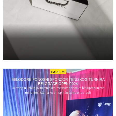
PARFEMI
BELODORE PONOSNI SPONZOR TENISKOG TURNIRA
BELGRADE OPEN 2024
Uživanje u uzbudljivim teniskim mečevima sada će biti upotpunjeno
mirisnim notama koje inspirišu šampionski duh