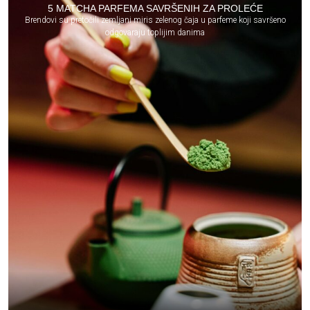
5 MATCHA PARFEMA SAVRŠENIH ZA PROLEĆE
Brendovi su pretočili zemljani miris zelenog čaja u parfeme koji savršeno
odgovaraju toplijim danima