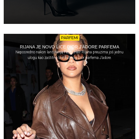
PARFEMI
RIJANA JE NOVO LICE DIOR J’ADORE PARFEMA
Neposredno nakon lansiranja Fenty Hair Rijana preuzima još jednu
ulogu kao zaštitno lice kultnog Dior parfema J’adore.