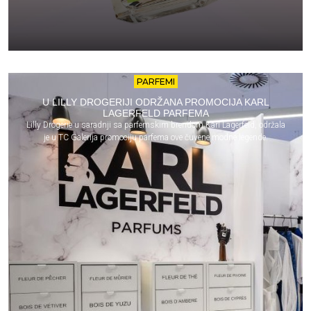
PARFEMI
U LILLY DROGERIJI ODRŽANA PROMOCIJA KARL
LAGERFELD PARFEMA
Lilly Drogerie u saradnji sa parfemskim brendom Karl Lagerfeld, održala
je u TC Galerija promociju parfema ove čuvene modne legende.