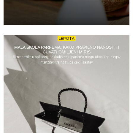
LEPOTA
MALA ŠKOLA PARFEMA: KAKO PRAVILNO NANOSITI I
ČUVATI OMILJENI MIRIS
Sitne greške u aplikaciji i skladištenju parfema mogu uticati na njegov
intenzitet, trajnost, pa čak i sastav.