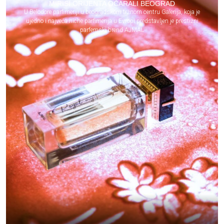
MIRISI ORIJENTA OČARALI BEOGRAD
U Belodore parfimeriji u beogradskom tržnom centru Galerija, koja je
ujedno i najveća niche parfimerija u Evropi predstavljen je prestižni
parfemski brend AJMAL