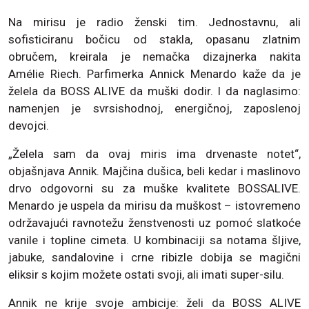
Na mirisu je radio ženski tim. Jednostavnu, ali
sofisticiranu bočicu od stakla, opasanu zlatnim
obručem, kreirala je nemačka dizajnerka nakita
Amélie Riech. Parfimerka Annick Menardo kaže da je
želela da BOSS ALIVE da muški dodir. I da naglasimo:
namenjen je svrsishodnoj, energičnoj, zaposlenoj
devojci.
„Želela sam da ovaj miris ima drvenaste notet“,
objašnjava Annik. Majčina dušica, beli kedar i maslinovo
drvo odgovorni su za muške kvalitete BOSSALIVE.
Menardo je uspela da mirisu da muškost – istovremeno
održavajući ravnotežu ženstvenosti uz pomoć slatkoće
vanile i topline cimeta. U kombinaciji sa notama šljive,
jabuke, sandalovine i crne ribizle dobija se magični
eliksir s kojim možete ostati svoji, ali imati super-silu.
Annik ne krije svoje ambicije: želi da BOSS ALIVE