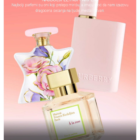
Najbolji parfemi su oni koji prelepo mirišu, a imaju moć da nam izazovu
dragocena sećanja na ljude, mesta i stvari.