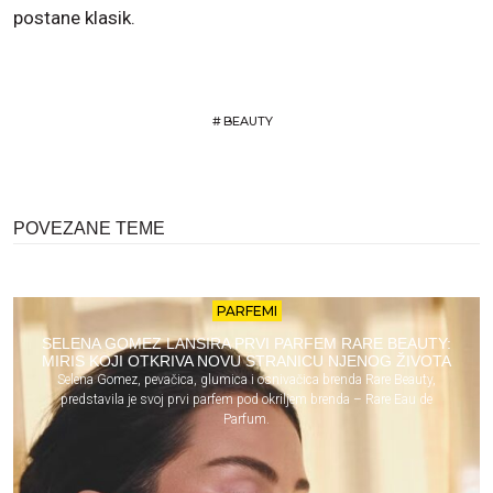
postane klasik.
#
BEAUTY
POVEZANE TEME
PARFEMI
SELENA GOMEZ LANSIRA PRVI PARFEM RARE BEAUTY:
MIRIS KOJI OTKRIVA NOVU STRANICU NJENOG ŽIVOTA
Selena Gomez, pevačica, glumica i osnivačica brenda Rare Beauty,
predstavila je svoj prvi parfem pod okriljem brenda – Rare Eau de
Parfum.