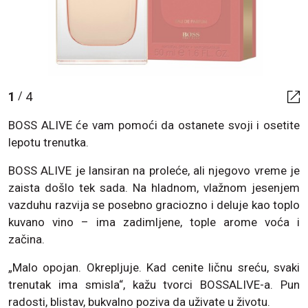
1
4
/
BOSS ALIVE će vam pomoći da ostanete svoji i osetite
lepotu trenutka.
BOSS ALIVE je lansiran na proleće, ali njegovo vreme je
zaista došlo tek sada. Na hladnom, vlažnom jesenjem
vazduhu razvija se posebno graciozno i deluje kao toplo
kuvano vino – ima zadimljene, tople arome voća i
začina.
„Malo opojan. Okrepljuje. Kad cenite ličnu sreću, svaki
trenutak ima smisla“, kažu tvorci BOSSALIVE-a. Pun
radosti, blistav, bukvalno poziva da uživate u životu.