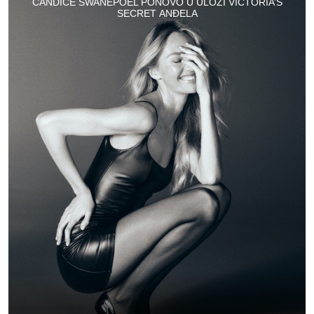
CANDICE SWANEPOEL PONOVO U ULOZI VICTORIA’S
SECRET ANĐELA