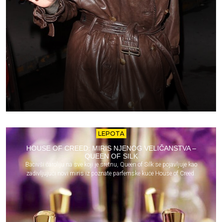
LEPOTA
HOUSE OF CREED: MIRIS NJENOG VELIČANSTVA –
QUEEN OF SILK
Bacivši čaroliju na sve koji je sretnu, Queen of Silk se pojavljuje kao
zadivljujući novi miris iz poznate parfemske kuće House of Creed.