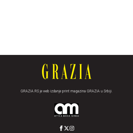
GRAZIA.RS je web izdanje print magazina GRAZIA u Srbiji.