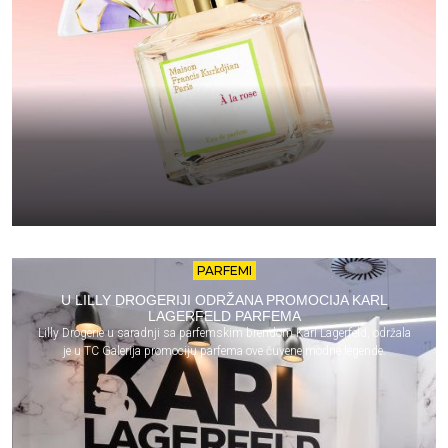
PARFEMI
U LILLY DROGERIJI ODRŽANA PROMOCIJA KARL
LAGERFELD PARFEMA
Lilly Drogerie u saradnji sa parfemskim brendom Karl Lagerfeld, održala
je u TC Galerija promociju parfema ove čuvene modne legende.