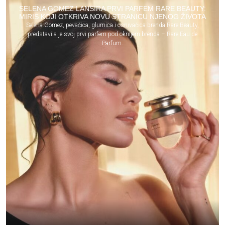
SELENA GOMEZ LANSIRA PRVI PARFEM RARE BEAUTY:
MIRIS KOJI OTKRIVA NOVU STRANICU NJENOG ŽIVOTA
Selena Gomez, pevačica, glumica i osnivačica brenda Rare Beauty,
predstavila je svoj prvi parfem pod okriljem brenda – Rare Eau de
Parfum.