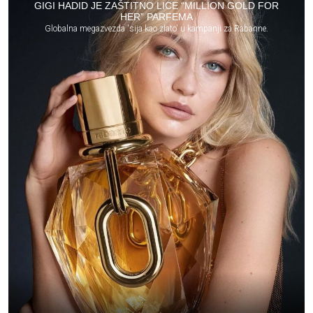
GIGI HADID JE ZAŠTITNO LICE “MILLION GOLD FOR
HER” PARFEMA
Globalna megazvezda 'sija kao zlato' u kampanji za Rabanne.