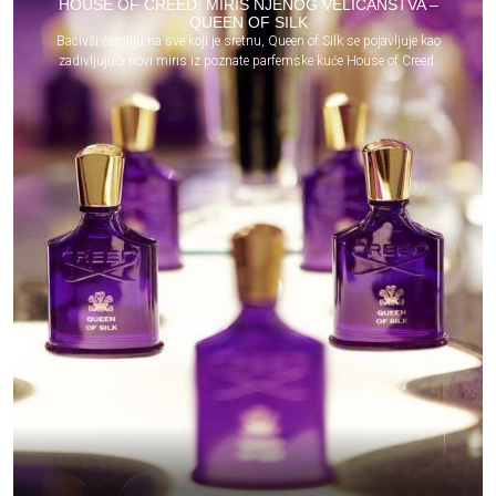
HOUSE OF CREED: MIRIS NJENOG VELIČANSTVA –
QUEEN OF SILK
Bacivši čaroliju na sve koji je sretnu, Queen of Silk se pojavljuje kao
zadivljujući novi miris iz poznate parfemske kuće House of Creed.