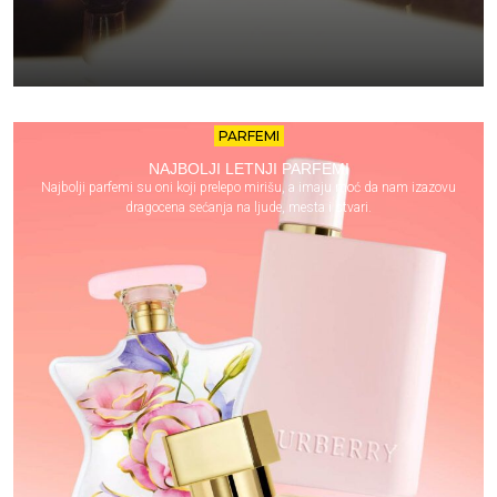
PARFEMI
NAJBOLJI LETNJI PARFEMI
Najbolji parfemi su oni koji prelepo mirišu, a imaju moć da nam izazovu
dragocena sećanja na ljude, mesta i stvari.