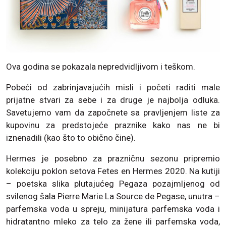
Ova godina se pokazala nepredvidljivom i teškom.
Pobeći od zabrinjavajućih misli i početi raditi male
prijatne stvari za sebe i za druge je najbolja odluka.
Savetujemo vam da započnete sa pravljenjem liste za
kupovinu za predstojeće praznike kako nas ne bi
iznenadili (kao što to obično čine).
Hermes je posebno za prazničnu sezonu pripremio
kolekciju poklon setova Fetes en Hermes 2020. Na kutiji
– poetska slika plutajućeg Pegaza pozajmljenog od
svilenog šala Pierre Marie La Source de Pegase, unutra –
parfemska voda u spreju, minijatura parfemska voda i
hidratantno mleko za telo za žene ili parfemska voda,