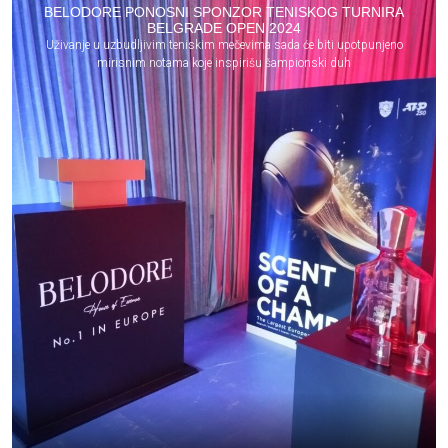
BELODORE PONOSNI SPONZOR TENISKOG TURNIRA
BELGRADE OPEN 2024
Uživanje u uzbudljivim teniskim mečevima sada će biti upotpunjeno
mirisnim notama koje inspirišu šampionski duh