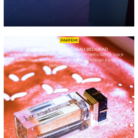
PARFEMI
MIRISI ORIJENTA OČARALI BEOGRAD
U Belodore parfimeriji u beogradskom tržnom centru Galerija, koja je
ujedno i najveća niche parfimerija u Evropi predstavljen je prestižni
parfemski brend AJMAL