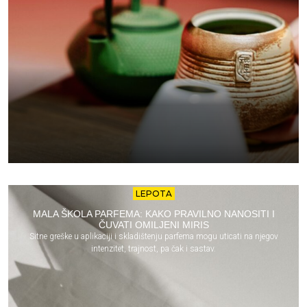
LEPOTA
MALA ŠKOLA PARFEMA: KAKO PRAVILNO NANOSITI I
ČUVATI OMILJENI MIRIS
Sitne greške u aplikaciji i skladištenju parfema mogu uticati na njegov
intenzitet, trajnost, pa čak i sastav.