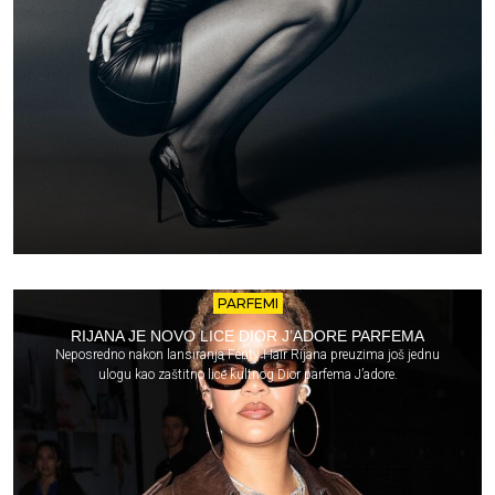
PARFEMI
RIJANA JE NOVO LICE DIOR J’ADORE PARFEMA
Neposredno nakon lansiranja Fenty Hair Rijana preuzima još jednu
ulogu kao zaštitno lice kultnog Dior parfema J’adore.