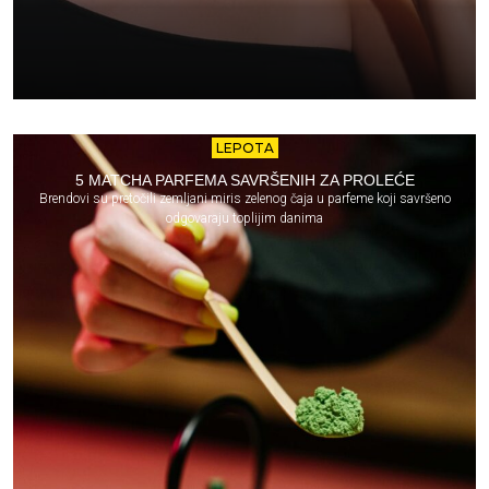
LEPOTA
5 MATCHA PARFEMA SAVRŠENIH ZA PROLEĆE
Brendovi su pretočili zemljani miris zelenog čaja u parfeme koji savršeno
odgovaraju toplijim danima