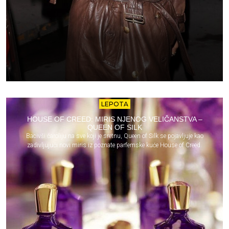
LEPOTA
HOUSE OF CREED: MIRIS NJENOG VELIČANSTVA –
QUEEN OF SILK
Bacivši čaroliju na sve koji je sretnu, Queen of Silk se pojavljuje kao
zadivljujući novi miris iz poznate parfemske kuće House of Creed.