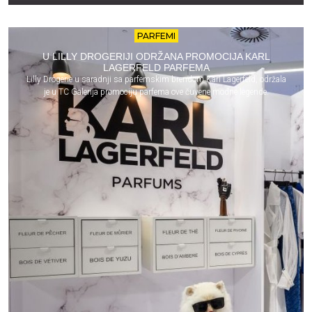
PARFEMI
U LILLY DROGERIJI ODRŽANA PROMOCIJA KARL
LAGERFELD PARFEMA
Lilly Drogerie u saradnji sa parfemskim brendom Karl Lagerfeld, održala
je u TC Galerija promociju parfema ove čuvene modne legende.