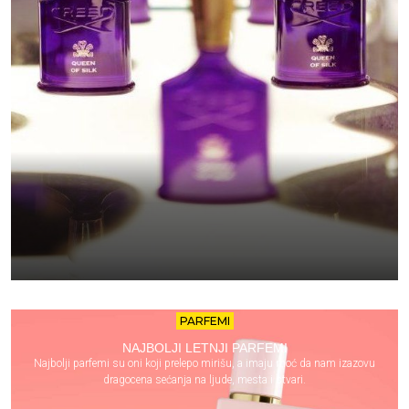
PARFEMI
NAJBOLJI LETNJI PARFEMI
Najbolji parfemi su oni koji prelepo mirišu, a imaju moć da nam izazovu
dragocena sećanja na ljude, mesta i stvari.