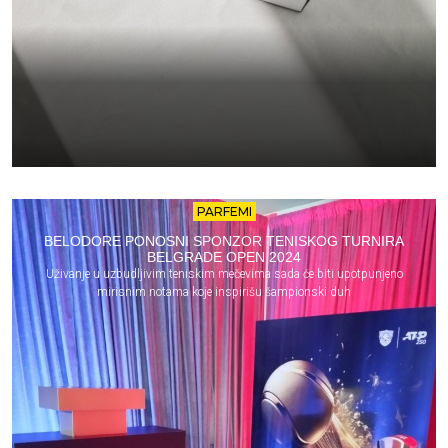
PARFEMI
BELODORE PONOSNI SPONZOR TENISKOG TURNIRA
BELGRADE OPEN 2024
Uživanje u uzbudljivim teniskim mečevima sada će biti upotpunjeno
mirisnim notama koje inspirišu šampionski duh