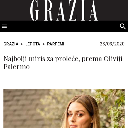
GRAZIA Srbija
S
fo
23/03/2020
GRAZIA
>
LEPOTA
>
PARFEMI
Najbolji miris za proleće, prema Oliviji
Palermo