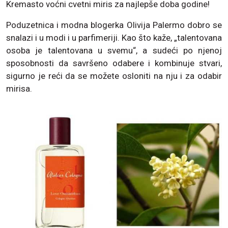
Kremasto voćni cvetni miris za najlepše doba godine!
Poduzetnica i modna blogerka Olivija Palermo dobro se
snalazi i u modi i u parfimeriji. Kao što kaže, „talentovana
osoba je talentovana u svemu“, a sudeći po njenoj
sposobnosti da savršeno odabere i kombinuje stvari,
sigurno je reći da se možete osloniti na nju i za odabir
mirisa.