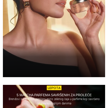
LEPOTA
5 MATCHA PARFEMA SAVRŠENIH ZA PROLEĆE
Brendovi su pretočili zemljani miris zelenog čaja u parfeme koji savršeno
odgovaraju toplijim danima