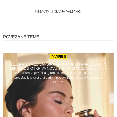
#
BEAUTY
#
OLIVIJA PALERMO
POVEZANE TEME
PARFEMI
SELENA GOMEZ LANSIRA PRVI PARFEM RARE BEAUTY:
MIRIS KOJI OTKRIVA NOVU STRANICU NJENOG ŽIVOTA
Selena Gomez, pevačica, glumica i osnivačica brenda Rare Beauty,
predstavila je svoj prvi parfem pod okriljem brenda – Rare Eau de
Parfum.