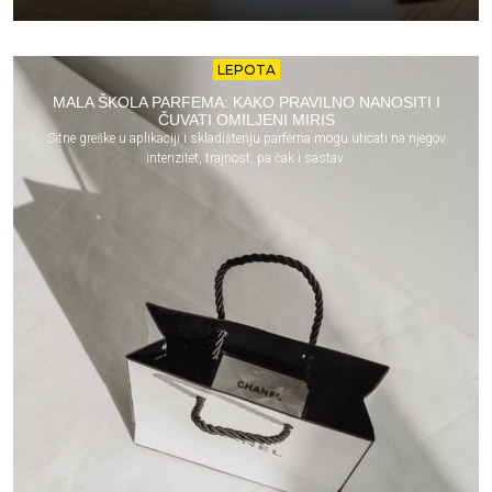
LEPOTA
MALA ŠKOLA PARFEMA: KAKO PRAVILNO NANOSITI I
ČUVATI OMILJENI MIRIS
Sitne greške u aplikaciji i skladištenju parfema mogu uticati na njegov
intenzitet, trajnost, pa čak i sastav.