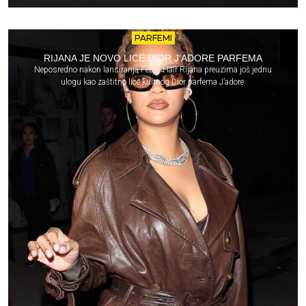
PARFEMI
RIJANA JE NOVO LICE DIOR J’ADORE PARFEMA
Neposredno nakon lansiranja Fenty Hair Rijana preuzima još jednu
ulogu kao zaštitno lice kultnog Dior parfema J’adore.