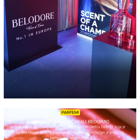
PARFEMI
MIRISI ORIJENTA OČARALI BEOGRAD
U Belodore parfimeriji u beogradskom tržnom centru Galerija, koja je
ujedno i najveća niche parfimerija u Evropi predstavljen je prestižni
parfemski brend AJMAL