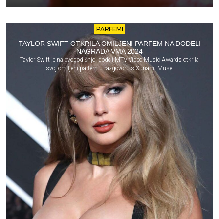
PARFEMI
TAYLOR SWIFT OTKRILA OMILJENI PARFEM NA DODELI
NAGRADA VMA 2024
Taylor Swift je na ovogodišnjoj dodeli MTV Video Music Awards otkrila
svoj omiljeni parfem u razgovoru s Xunami Muse.