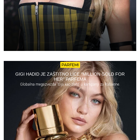
PARFEMI
GIGI HADID JE ZAŠTITNO LICE “MILLION GOLD FOR
HER” PARFEMA
Globalna megazvezda 'sija kao zlato' u kampanji za Rabanne.