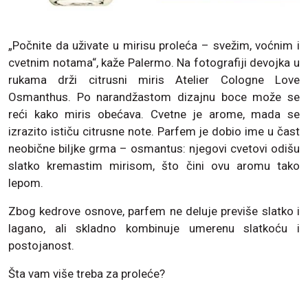
„Počnite da uživate u mirisu proleća – svežim, voćnim i
cvetnim notama“, kaže Palermo. Na fotografiji devojka u
rukama drži citrusni miris Atelier Cologne Love
Osmanthus. Po narandžastom dizajnu boce može se
reći kako miris obećava. Cvetne je arome, mada se
izrazito ističu citrusne note. Parfem je dobio ime u čast
neobične biljke grma – osmantus: njegovi cvetovi odišu
slatko kremastim mirisom, što čini ovu aromu tako
lepom.
Zbog kedrove osnove, parfem ne deluje previše slatko i
lagano, ali skladno kombinuje umerenu slatkoću i
postojanost.
Šta vam više treba za proleće?