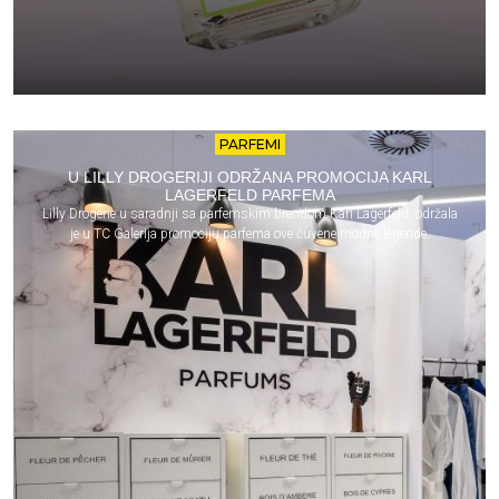
PARFEMI
U LILLY DROGERIJI ODRŽANA PROMOCIJA KARL
LAGERFELD PARFEMA
Lilly Drogerie u saradnji sa parfemskim brendom Karl Lagerfeld, održala
je u TC Galerija promociju parfema ove čuvene modne legende.