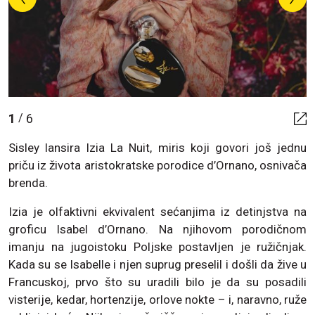
1
6
/
Sisley lansira Izia La Nuit, miris koji govori još jednu
priču iz života aristokratske porodice d’Ornano, osnivača
brenda.
Izia je olfaktivni ekvivalent sećanjima iz detinjstva na
groficu Isabel d’Ornano. Na njihovom porodičnom
imanju na jugoistoku Poljske postavljen je ružičnjak.
Kada su se Isabelle i njen suprug preselil i došli da žive u
Francuskoj, prvo što su uradili bilo je da su posadili
visterije, kedar, hortenzije, orlove nokte – i, naravno, ruže