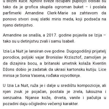
u blizini kuće. Njihovi sveže iščupani pupoljci odisali su
tako da je grofica skupila ogroman buket – i poslala
parfimerki Amandine Clerk-Marie sa zahtevom da
ponovo stvori ovaj slatki miris meda, koji podseća na
njeno detinjstvo.
Amandine se snašla, a 2017. godine pojavila se Izija –
tako su u detinjstvu zvali i samu Isabell.
Izia La Nuit je lansiran ove godine. Dugogodišnji prijatelj
porodice, poljski vajar Bronislav Krzisztof, zamoljen je
da dizajnira bocu, a britanski umetnik kolaža Kventin
Džons dobio je zadatak da ukrasi kartonsku kutiju. Lice
mirisa je Sonia Vasena, rođaka vojvotkinje.
U Izia La Nuit, ruža je i dalje u središtu kompozicije, ali
njen zvuk je pojačan, postala je zrela, luksuzna i
senzualna. Nijanse kože, drveta, vanile i pačulija u
pozadini daju očigledno večernji karakter.