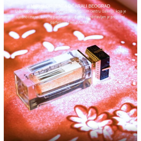
MIRISI ORIJENTA OČARALI BEOGRAD
U Belodore parfimeriji u beogradskom tržnom centru Galerija, koja je
ujedno i najveća niche parfimerija u Evropi predstavljen je prestižni
parfemski brend AJMAL