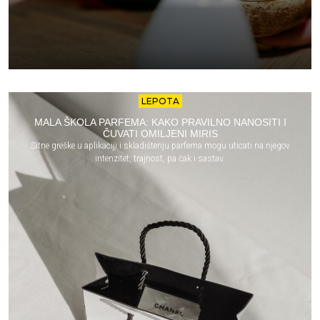
LEPOTA
MALA ŠKOLA PARFEMA: KAKO PRAVILNO NANOSITI I
ČUVATI OMILJENI MIRIS
Sitne greške u aplikaciji i skladištenju parfema mogu uticati na njegov
intenzitet, trajnost, pa čak i sastav.