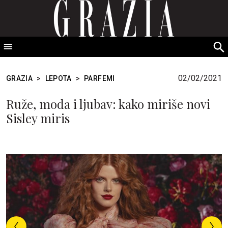
GRAZIA Srbija
S
fo
02/02/2021
GRAZIA
>
LEPOTA
>
PARFEMI
Ruže, moda i ljubav: kako miriše novi
Sisley miris