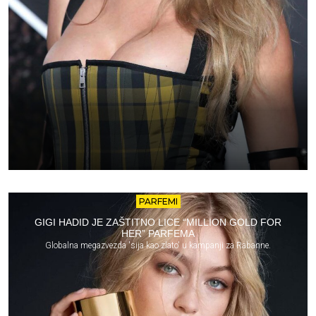
PARFEMI
GIGI HADID JE ZAŠTITNO LICE “MILLION GOLD FOR
HER” PARFEMA
Globalna megazvezda 'sija kao zlato' u kampanji za Rabanne.