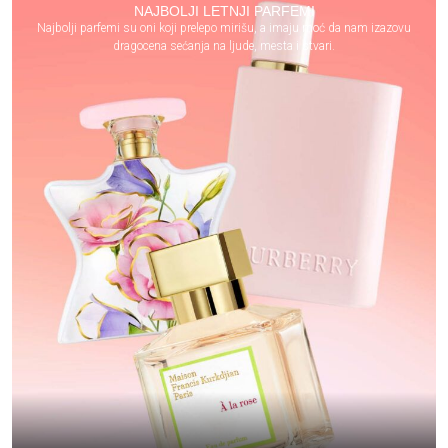
NAJBOLJI LETNJI PARFEMI
Najbolji parfemi su oni koji prelepo mirišu, a imaju moć da nam izazovu
dragocena sećanja na ljude, mesta i stvari.