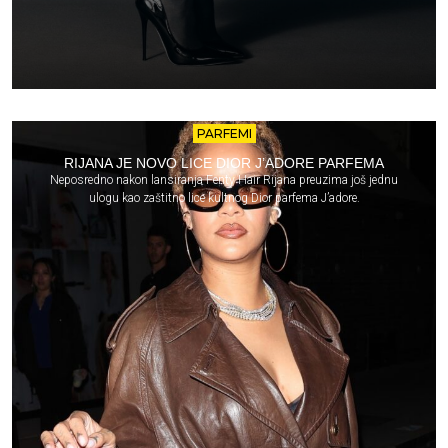
PARFEMI
RIJANA JE NOVO LICE DIOR J’ADORE PARFEMA
Neposredno nakon lansiranja Fenty Hair Rijana preuzima još jednu
ulogu kao zaštitno lice kultnog Dior parfema J’adore.