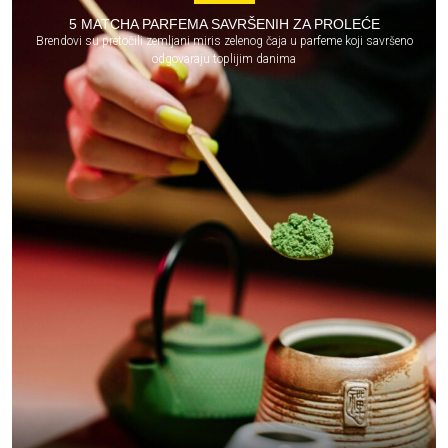
5 MATCHA PARFEMA SAVRŠENIH ZA PROLEĆE
Brendovi su pretočili zemljani miris zelenog čaja u parfeme koji savršeno
odgovaraju toplijim danima