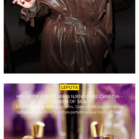
LEPOTA
HOUSE OF CREED: MIRIS NJENOG VELIČANSTVA –
QUEEN OF SILK
Bacivši čaroliju na sve koji je sretnu, Queen of Silk se pojavljuje kao
zadivljujući novi miris iz poznate parfemske kuće House of Creed.