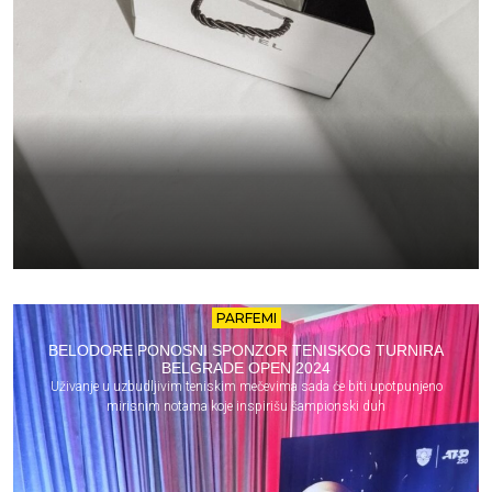
PARFEMI
BELODORE PONOSNI SPONZOR TENISKOG TURNIRA
BELGRADE OPEN 2024
Uživanje u uzbudljivim teniskim mečevima sada će biti upotpunjeno
mirisnim notama koje inspirišu šampionski duh