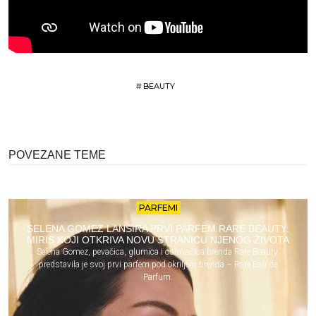
#
BEAUTY
POVEZANE TEME
PARFEMI
SELENA GOMEZ LANSIRA PRVI PARFEM RARE BEAUTY:
MIRIS KOJI OTKRIVA NOVU STRANICU NJENOG ŽIVOTA
Selena Gomez, pevačica, glumica i osnivačica brenda Rare Beauty,
predstavila je svoj prvi parfem pod okriljem brenda – Rare Eau de
Parfum.