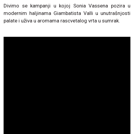
Divimo se kampanji u kojoj Sonia Vassena pozira u
modernim haljinama Giambatista Valli u unutrašnjosti
palate i uživa u aromama rascvetalog vrta u sumrak.