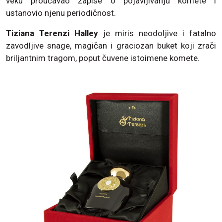
veku proučavao zapise o pojavljivanju komete i
ustanovio njenu periodičnost.
Tiziana Terenzi Halley
je miris neodoljive i fatalno
zavodljive snage, magičan i graciozan buket koji zrači
briljantnim tragom, poput čuvene istoimene komete.