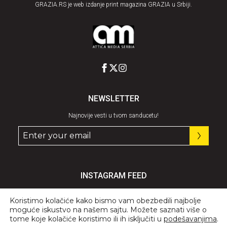
GRAZIA.RS je web izdanje print magazina GRAZIA u Srbiji.
NEWSLETTER
Najnovije vesti u tvom sanducetu!
INSTAGRAM FEED
Pratite nas
@graziaserbia
Koristimo kolačiće kako bismo vam obezbedili najbolje
moguće iskustvo na našem sajtu. Možete saznati više o
tome koje kolačiće koristimo ili ih isključiti u
podešavanjima
.