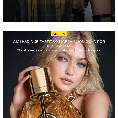
PARFEMI
GIGI HADID JE ZAŠTITNO LICE “MILLION GOLD FOR
HER” PARFEMA
Globalna megazvezda 'sija kao zlato' u kampanji za Rabanne.