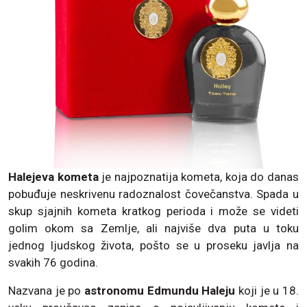
Halejeva kometa
je najpoznatija kometa, koja do danas
pobuđuje neskrivenu radoznalost čovečanstva. Spada u
skup sjajnih kometa kratkog perioda i može se videti
golim okom sa Zemlje, ali najviše dva puta u toku
jednog ljudskog života, pošto se u proseku javlja na
svakih 76 godina.
Nazvana je po
astronomu Edmundu Haleju
koji je u 18.