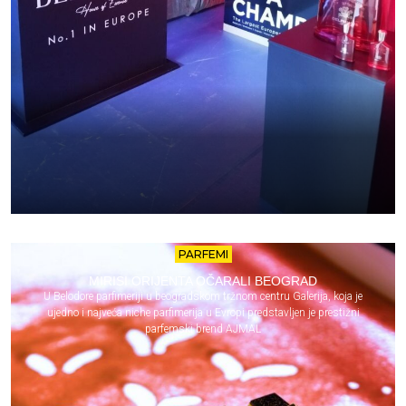
PARFEMI
MIRISI ORIJENTA OČARALI BEOGRAD
U Belodore parfimeriji u beogradskom tržnom centru Galerija, koja je
ujedno i najveća niche parfimerija u Evropi predstavljen je prestižni
parfemski brend AJMAL