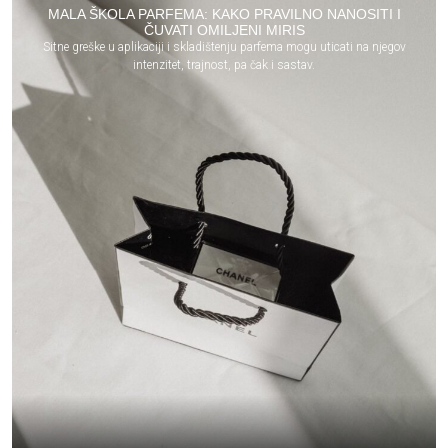
MALA ŠKOLA PARFEMA: KAKO PRAVILNO NANOSITI I
ČUVATI OMILJENI MIRIS
Sitne greške u aplikaciji i skladištenju parfema mogu uticati na njegov
intenzitet, trajnost, pa čak i sastav.