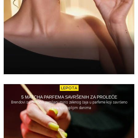
LEPOTA
5 MATCHA PARFEMA SAVRŠENIH ZA PROLEĆE
Brendovi su pretočili zemljani miris zelenog čaja u parfeme koji savršeno
odgovaraju toplijim danima