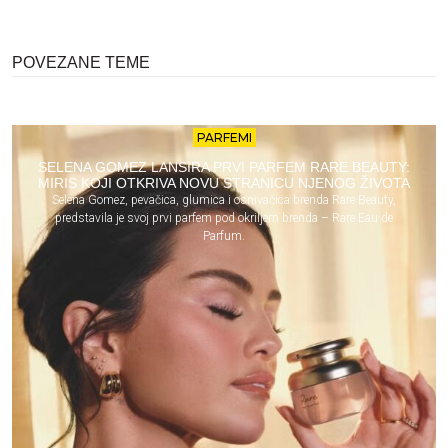
POVEZANE TEME
PARFEMI
SELENA GOMEZ LANSIRA PRVI PARFEM RARE BEAUTY:
MIRIS KOJI OTKRIVA NOVU STRANICU NJENOG ŽIVOTA
Selena Gomez, pevačica, glumica i osnivačica brenda Rare Beauty,
predstavila je svoj prvi parfem pod okriljem brenda – Rare Eau de
Parfum.