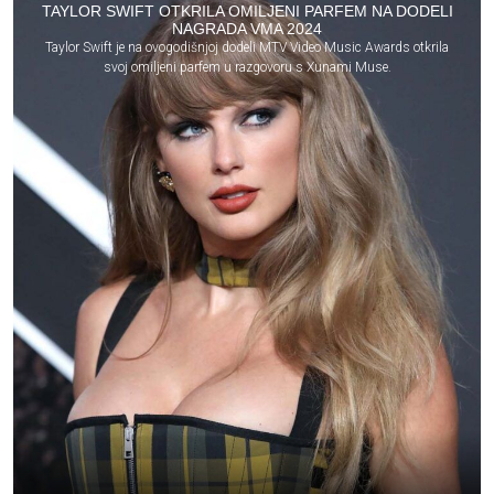
TAYLOR SWIFT OTKRILA OMILJENI PARFEM NA DODELI
NAGRADA VMA 2024
Taylor Swift je na ovogodišnjoj dodeli MTV Video Music Awards otkrila
svoj omiljeni parfem u razgovoru s Xunami Muse.