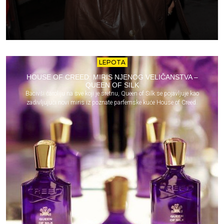
LEPOTA
HOUSE OF CREED: MIRIS NJENOG VELIČANSTVA –
QUEEN OF SILK
Bacivši čaroliju na sve koji je sretnu, Queen of Silk se pojavljuje kao
zadivljujući novi miris iz poznate parfemske kuće House of Creed.