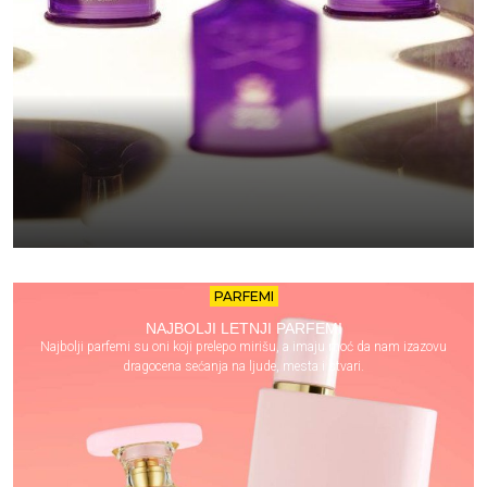
PARFEMI
NAJBOLJI LETNJI PARFEMI
Najbolji parfemi su oni koji prelepo mirišu, a imaju moć da nam izazovu
dragocena sećanja na ljude, mesta i stvari.