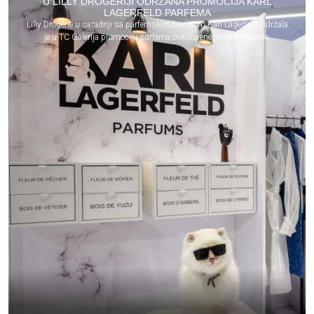
U LILLY DROGERIJI ODRŽANA PROMOCIJA KARL
LAGERFELD PARFEMA
Lilly Drogerie u saradnji sa parfemskim brendom Karl Lagerfeld, održala
je u TC Galerija promociju parfema ove čuvene modne legende.