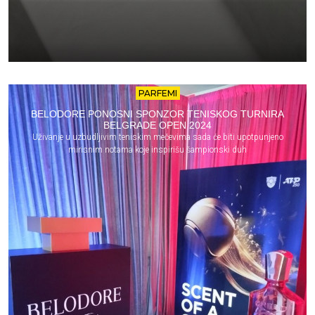
PARFEMI
BELODORE PONOSNI SPONZOR TENISKOG TURNIRA
BELGRADE OPEN 2024
Uživanje u uzbudljivim teniskim mečevima sada će biti upotpunjeno
mirisnim notama koje inspirišu šampionski duh