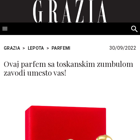
GRAZIA Srbija
S
fo
30/09/2022
GRAZIA
>
LEPOTA
>
PARFEMI
Ovaj parfem sa toskanskim zumbulom
zavodi umesto vas!